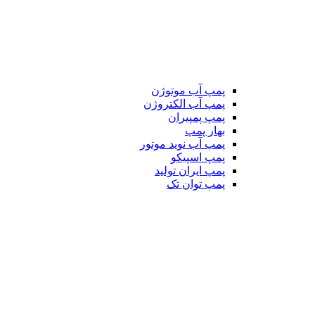
پمپ آب موتوژن
پمپ آب الکتروژن
پمپ پمپیران
بهار پمپ
پمپ آب نوید موتور
پمپ اسپیکو
پمپ ایران تولید
پمپ توان تک