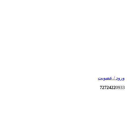
ورود / عضویت
7272422
0933