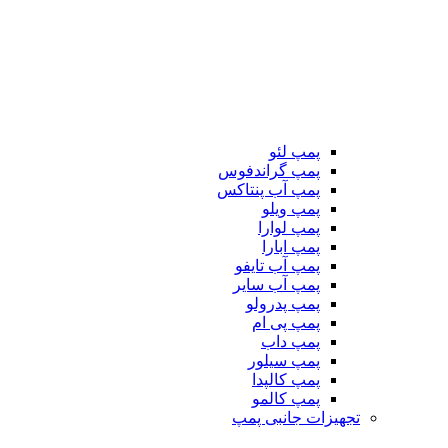
پمپ لئو
پمپ گراندفوس
پمپ آب پنتاکس
پمپ ویلو
پمپ لوارا
پمپ ابارا
پمپ آب تایفو
پمپ آب سایر
پمپ پدرولو
پمپ پی ام
پمپ داب
پمپ سیلور
پمپ کالپدا
پمپ کالمو
تجهیزات جانبی پمپ