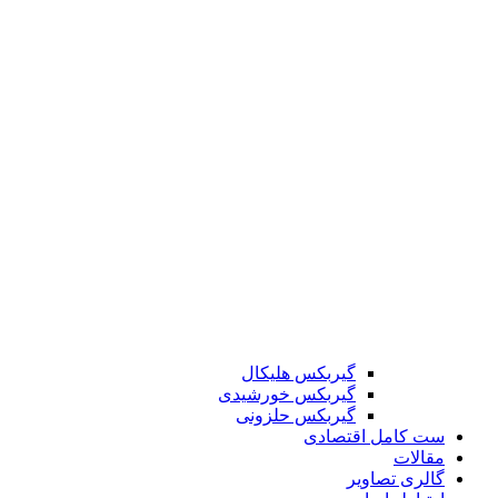
گیربکس هلیکال
گیربکس خورشیدی
گیربکس حلزونی
ست کامل اقتصادی
مقالات
گالری تصاویر