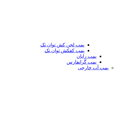
پمپ لجن کش توان تک
پمپ کفکش توان تک
پمپ رایان
پمپ گرانفارس
پمپ آب خارجی