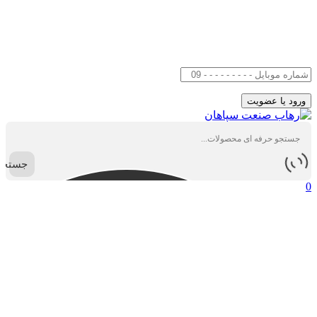
جستجو
0