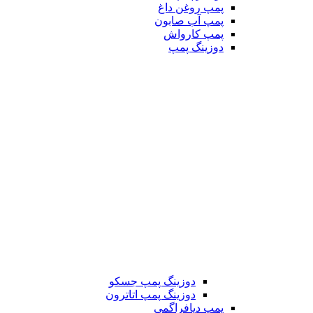
پمپ روغن داغ
پمپ آب صابون
پمپ کارواش
دوزینگ پمپ
دوزینگ پمپ جسکو
دوزینگ پمپ اتاترون
پمپ دیافراگمی