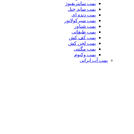
پمپ سانتریفیوژ
پمپ ساید چنل
پمپ دنده ای
پمپ سیرکولاتور
پمپ شناور
پمپ طبقاتی
پمپ کف کش
پمپ لجن کش
پمپ مگنتی
پمپ وکیوم
پمپ آب ایرانی