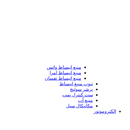
منبع انبساط واتس
منبع انبساط امرا
منبع انبساط تفسان
تیوپ منبع انبساط
پرشر سوئیچ
ست کنترل پمپ
منبع آب
مکانیکال سیل
الکتروموتور