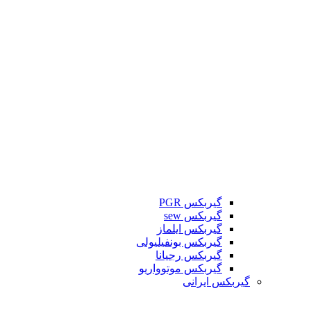
گیربکس PGR
گیربکس sew
گیربکس ایلماز
گیربکس بونفیلیولی
گیربکس رجیانا
گیربکس موتوواریو
گیربکس ایرانی