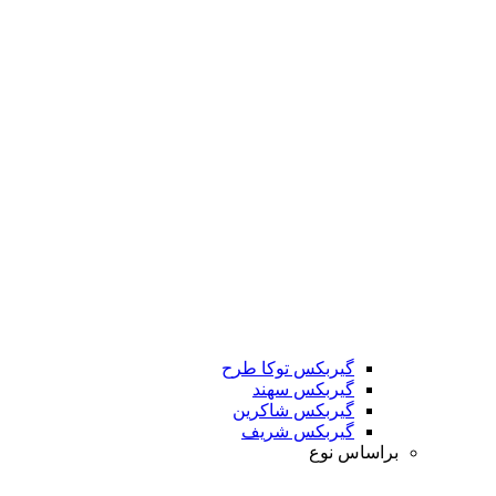
گیربکس توکا طرح
گیربکس سهند
گیربکس شاکرین
گیربکس شریف
براساس نوع