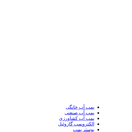
پمپ آب خانگی
پمپ آب صنعتی
پمپ آب کشاورزی
الکتروپمپ گازوئیل
بوستر پمپ