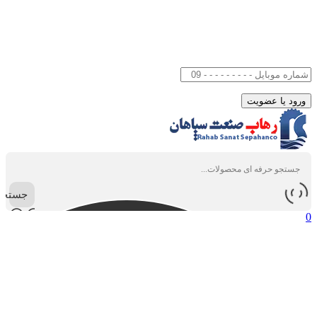
جستجو
0