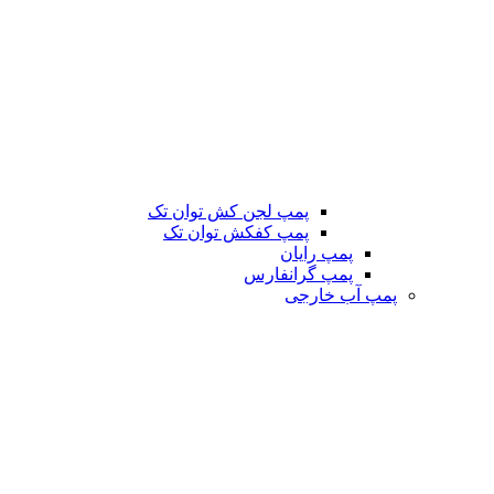
پمپ لجن کش توان تک
پمپ کفکش توان تک
پمپ رایان
پمپ گرانفارس
پمپ آب خارجی