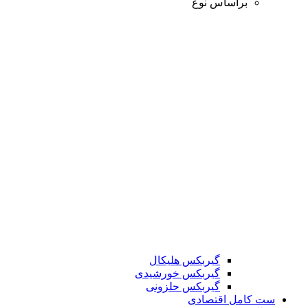
براساس نوع
گیربکس هلیکال
گیربکس خورشیدی
گیربکس حلزونی
ست کامل اقتصادی