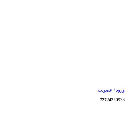
ورود / عضویت
7272422
0933