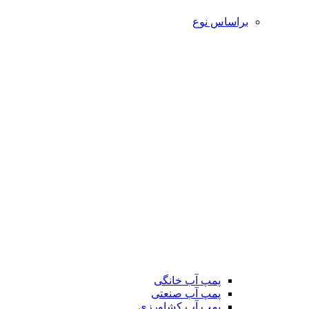
براساس نوع
پمپ آب خانگی
پمپ آب صنعتی
پمپ آب کشاورزی