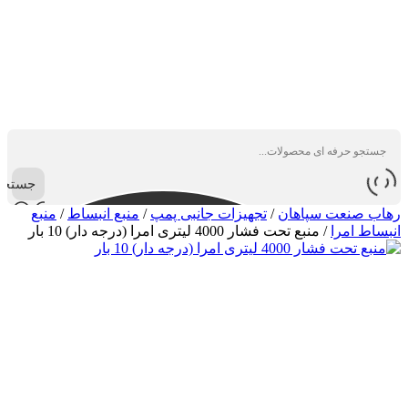
جستجو
رهاب صنعت سپاهان
/
تجهیزات جانبی پمپ
/
منبع انبساط
/
منبع
انبساط امرا
/
منبع تحت فشار 4000 لیتری امرا (درجه دار) 10 بار