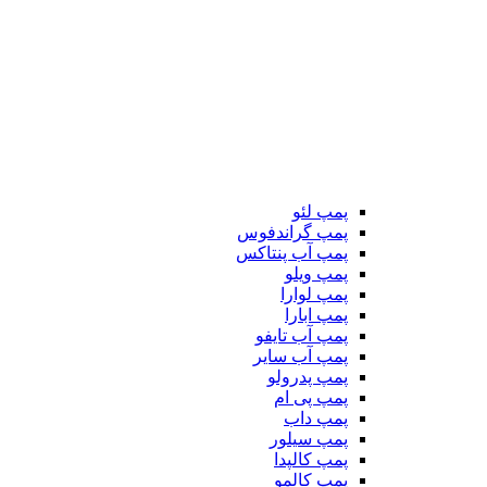
پمپ لئو
پمپ گراندفوس
پمپ آب پنتاکس
پمپ ویلو
پمپ لوارا
پمپ ابارا
پمپ آب تایفو
پمپ آب سایر
پمپ پدرولو
پمپ پی ام
پمپ داب
پمپ سیلور
پمپ کالپدا
پمپ کالمو