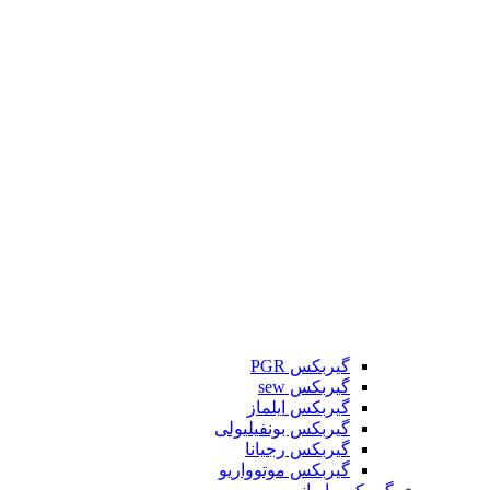
گیربکس PGR
گیربکس sew
گیربکس ایلماز
گیربکس بونفیلیولی
گیربکس رجیانا
گیربکس موتوواریو