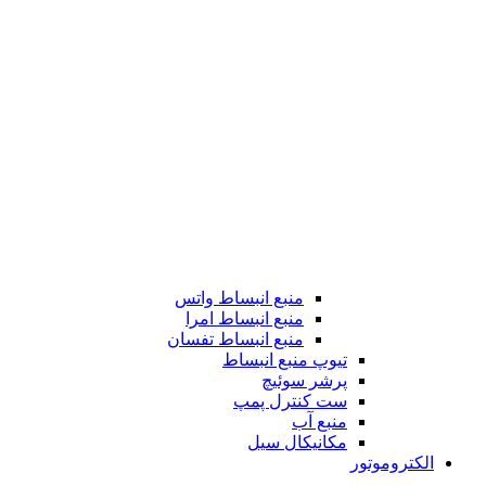
منبع انبساط واتس
منبع انبساط امرا
منبع انبساط تفسان
تیوپ منبع انبساط
پرشر سوئیچ
ست کنترل پمپ
منبع آب
مکانیکال سیل
الکتروموتور