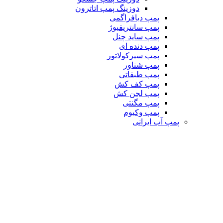
دوزینگ پمپ اتاترون
پمپ دیافراگمی
پمپ سانتریفیوژ
پمپ ساید چنل
پمپ دنده ای
پمپ سیرکولاتور
پمپ شناور
پمپ طبقاتی
پمپ کف کش
پمپ لجن کش
پمپ مگنتی
پمپ وکیوم
پمپ آب ایرانی