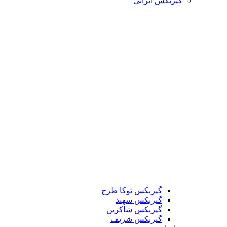
گیربکس ایرانی
گیربکس توکا طرح
گیربکس سهند
گیربکس شاکرین
گیربکس شریف