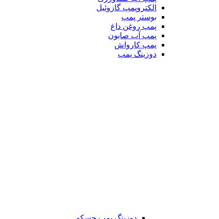
الکتروپمپ گازوئیل
بوستر پمپ
پمپ روغن داغ
پمپ آب صابون
پمپ کارواش
دوزینگ پمپ
دوزینگ پمپ جسکو