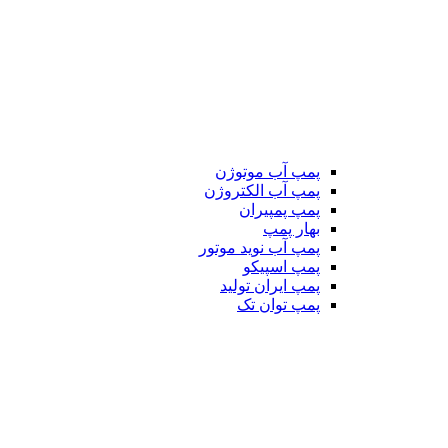
پمپ آب موتوژن
پمپ آب الکتروژن
پمپ پمپیران
بهار پمپ
پمپ آب نوید موتور
پمپ اسپیکو
پمپ ایران تولید
پمپ توان تک