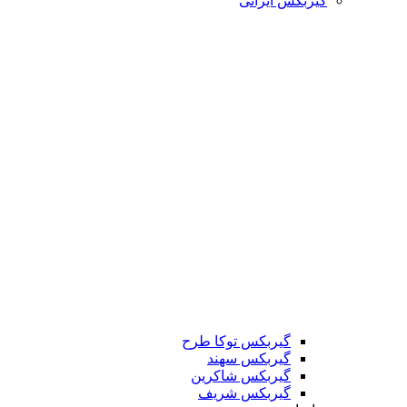
گیربکس ایرانی
گیربکس توکا طرح
گیربکس سهند
گیربکس شاکرین
گیربکس شریف