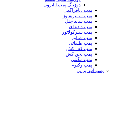
دوزینگ پمپ اتاترون
پمپ دیافراگمی
پمپ سانتریفیوژ
پمپ ساید چنل
پمپ دنده ای
پمپ سیرکولاتور
پمپ شناور
پمپ طبقاتی
پمپ کف کش
پمپ لجن کش
پمپ مگنتی
پمپ وکیوم
پمپ آب ایرانی