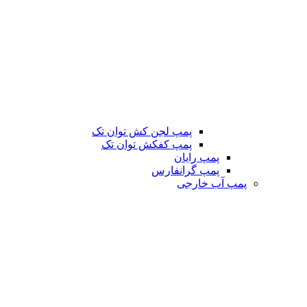
پمپ لجن کش توان تک
پمپ کفکش توان تک
پمپ رایان
پمپ گرانفارس
پمپ آب خارجی