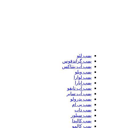
پمپ لئو
پمپ گراندفوس
پمپ آب پنتاکس
پمپ ویلو
پمپ لوارا
پمپ ابارا
پمپ آب تایفو
پمپ آب سایر
پمپ پدرولو
پمپ پی ام
پمپ داب
پمپ سیلور
پمپ کالپدا
پمپ کالمو