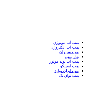
پمپ آب موتوژن
پمپ آب الکتروژن
پمپ پمپیران
بهار پمپ
پمپ آب نوید موتور
پمپ اسپیکو
پمپ ایران تولید
پمپ توان تک