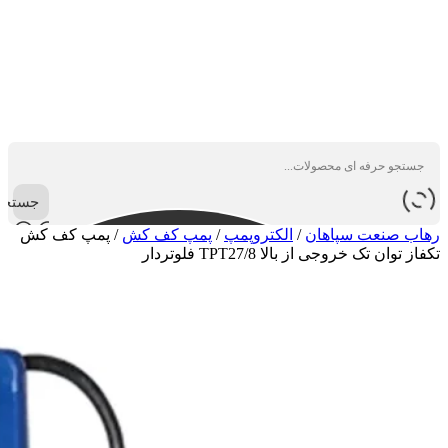
جستجو
رهاب صنعت سپاهان
/
الکتروپمپ
/
پمپ کف کش
/
پمپ کف کش
تکفاز توان تک خروجی از بالا TPT27/8 فلوتردار