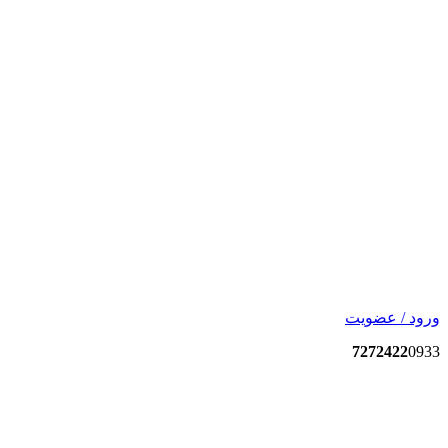
ورود / عضویت
7272422
0933