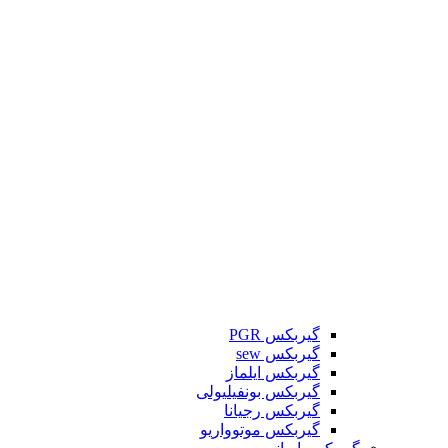
گیربکس PGR
گیربکس sew
گیربکس ایلماز
گیربکس بونفیلیولی
گیربکس رجیانا
گیربکس موتوواریو