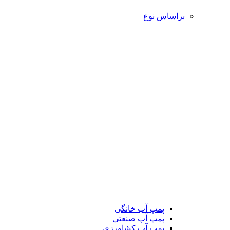
براساس نوع
پمپ آب خانگی
پمپ آب صنعتی
پمپ آب کشاورزی