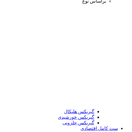
براساس نوع
گیربکس هلیکال
گیربکس خورشیدی
گیربکس حلزونی
ست کامل اقتصادی