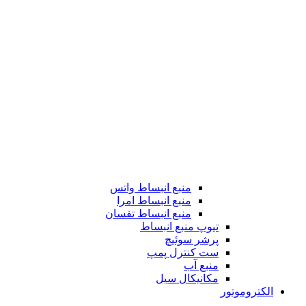
منبع انبساط واتس
منبع انبساط امرا
منبع انبساط تفسان
تیوپ منبع انبساط
پرشر سوئیچ
ست کنترل پمپ
منبع آب
مکانیکال سیل
الکتروموتور