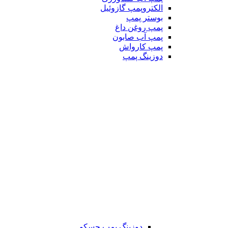
الکتروپمپ گازوئیل
بوستر پمپ
پمپ روغن داغ
پمپ آب صابون
پمپ کارواش
دوزینگ پمپ
دوزینگ پمپ جسکو