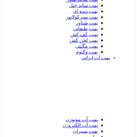
پمپ ساید چنل
پمپ دنده ای
پمپ سیرکولاتور
پمپ شناور
پمپ طبقاتی
پمپ کف کش
پمپ لجن کش
پمپ مگنتی
پمپ وکیوم
پمپ آب ایرانی
پمپ آب موتوژن
پمپ آب الکتروژن
پمپ پمپیران
بهار پمپ