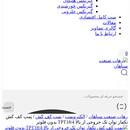
گیربکس هلیکال
گیربکس خورشیدی
گیربکس حلزونی
ست کامل اقتصادی
مقالات
گالری تصاویر
ارتباط با ما
0
جستجو
رهاب صنعت سپاهان
/
الکتروپمپ
/
پمپ کف کش
/
پمپ کف کش
تکفاز توان تک خروجی از بالا TPT18/4 بدون فلوتر