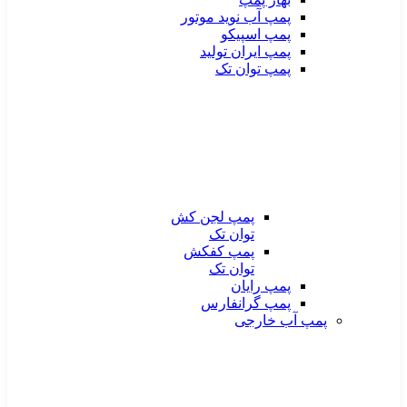
پمپ آب نوید موتور
پمپ اسپیکو
پمپ ایران تولید
پمپ توان تک
پمپ لجن کش
توان تک
پمپ کفکش
توان تک
پمپ رایان
پمپ گرانفارس
پمپ آب خارجی