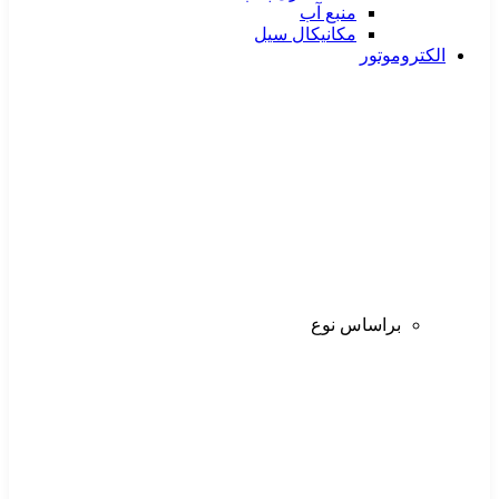
منبع آب
مکانیکال سیل
الکتروموتور
براساس نوع