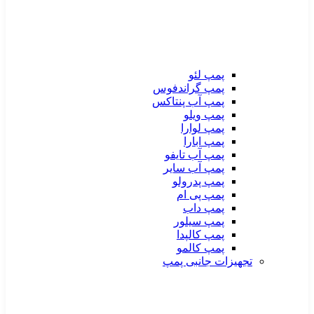
پمپ لئو
پمپ گراندفوس
پمپ آب پنتاکس
پمپ ویلو
پمپ لوارا
پمپ ابارا
پمپ آب تایفو
پمپ آب سایر
پمپ پدرولو
پمپ پی ام
پمپ داب
پمپ سیلور
پمپ کالپدا
پمپ کالمو
تجهیزات جانبی پمپ