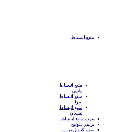
منبع انبساط
منبع انبساط
واتس
منبع انبساط
امرا
منبع انبساط
تفسان
تیوپ منبع انبساط
پرشر سوئیچ
ست کنترل پمپ