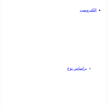
الکتروپمپ
براساس نوع