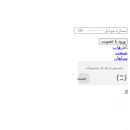
جستجو
0
ورود / عضویت