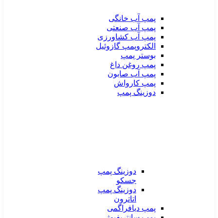
پمپ آب خانگی
پمپ آب صنعتی
پمپ آب کشاورزی
الکتروپمپ گازوئیل
بوستر پمپ
پمپ روغن داغ
پمپ آب صابون
پمپ کارواش
دوزینگ پمپ
دوزینگ پمپ
جسکو
دوزینگ پمپ
اتاترون
پمپ دیافراگمی
پمپ سانتریفیوژ