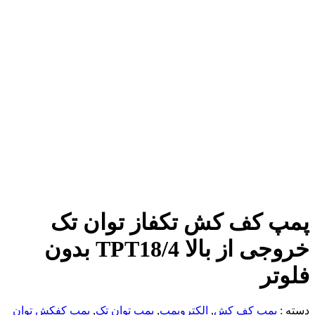
پمپ کف کش تکفاز توان تک
خروجی از بالا TPT18/4 بدون
فلوتر
دسته :
پمپ کف کش
,
الکتروپمپ
,
پمپ توان تک
,
پمپ کفکش توان