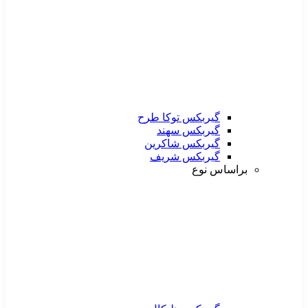
گیربکس توکا طرح
گیربکس سهند
گیربکس شاکرین
گیربکس شریف
براساس نوع