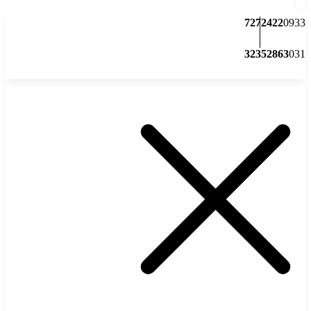
7272422
0933
32352863
031