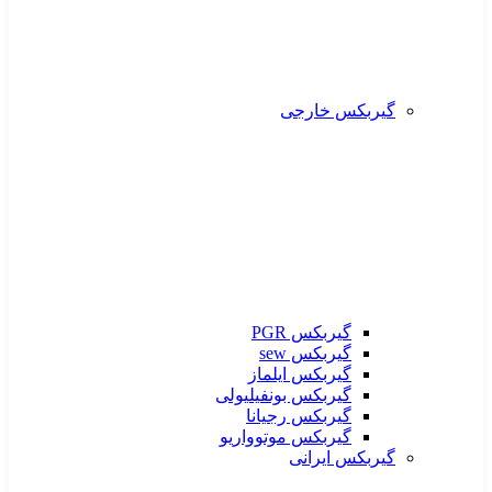
گیربکس خارجی
گیربکس PGR
گیربکس sew
گیربکس ایلماز
گیربکس بونفیلیولی
گیربکس رجیانا
گیربکس موتوواریو
گیربکس ایرانی