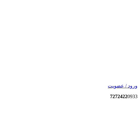
ورود / عضویت
7272422
0933