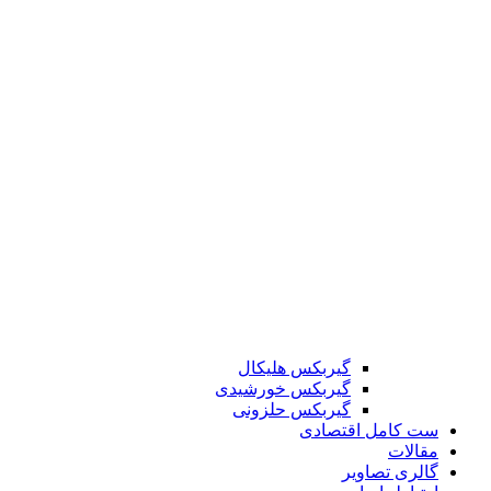
گیربکس هلیکال
گیربکس خورشیدی
گیربکس حلزونی
ست کامل اقتصادی
مقالات
گالری تصاویر