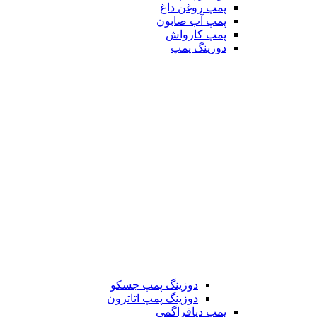
پمپ روغن داغ
پمپ آب صابون
پمپ کارواش
دوزینگ پمپ
دوزینگ پمپ جسکو
دوزینگ پمپ اتاترون
پمپ دیافراگمی