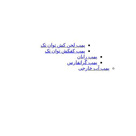
پمپ لجن کش توان تک
پمپ کفکش توان تک
پمپ رایان
پمپ گرانفارس
پمپ آب خارجی