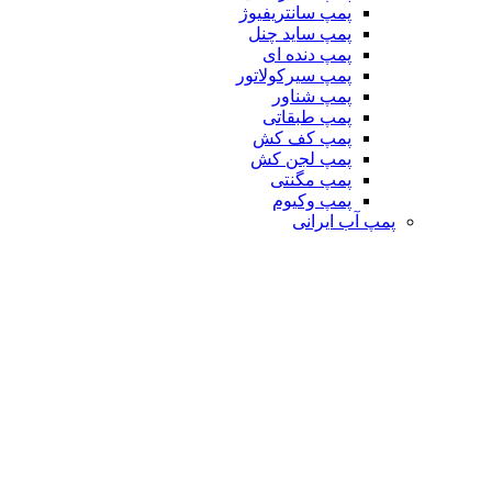
پمپ سانتریفیوژ
پمپ ساید چنل
پمپ دنده ای
پمپ سیرکولاتور
پمپ شناور
پمپ طبقاتی
پمپ کف کش
پمپ لجن کش
پمپ مگنتی
پمپ وکیوم
پمپ آب ایرانی