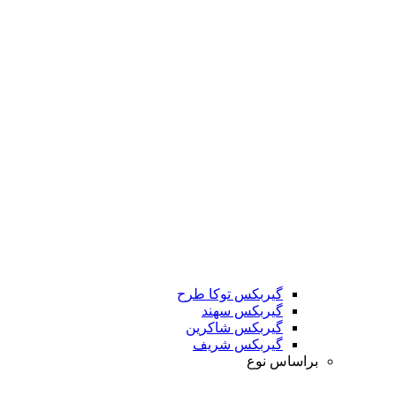
گیربکس توکا طرح
گیربکس سهند
گیربکس شاکرین
گیربکس شریف
براساس نوع