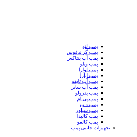
پمپ لئو
پمپ گراندفوس
پمپ آب پنتاکس
پمپ ویلو
پمپ لوارا
پمپ ابارا
پمپ آب تایفو
پمپ آب سایر
پمپ پدرولو
پمپ پی ام
پمپ داب
پمپ سیلور
پمپ کالپدا
پمپ کالمو
تجهیزات جانبی پمپ