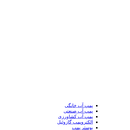
پمپ آب خانگی
پمپ آب صنعتی
پمپ آب کشاورزی
الکتروپمپ گازوئیل
بوستر پمپ