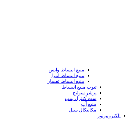
منبع انبساط واتس
منبع انبساط امرا
منبع انبساط تفسان
تیوپ منبع انبساط
پرشر سوئیچ
ست کنترل پمپ
منبع آب
مکانیکال سیل
الکتروموتور