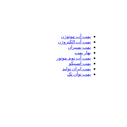
پمپ آب موتوژن
پمپ آب الکتروژن
پمپ پمپیران
بهار پمپ
پمپ آب نوید موتور
پمپ اسپیکو
پمپ ایران تولید
پمپ توان تک