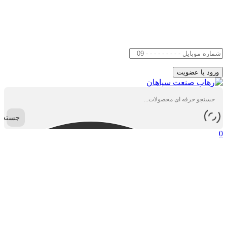
جستجو
0