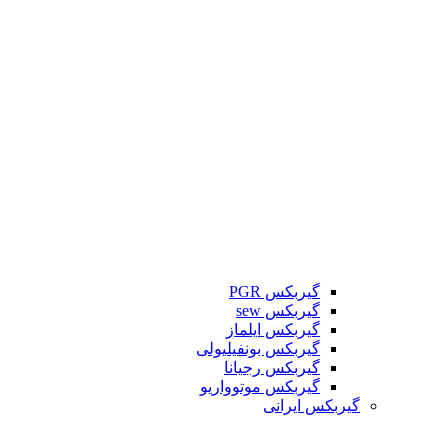
گیربکس PGR
گیربکس sew
گیربکس ایلماز
گیربکس بونفیلیولی
گیربکس رجیانا
گیربکس موتوواریو
گیربکس ایرانی