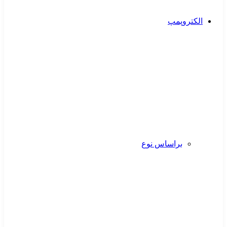
الکتروپمپ
براساس نوع