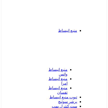
منبع انبساط
منبع انبساط
واتس
منبع انبساط
امرا
منبع انبساط
تفسان
تیوپ منبع انبساط
پرشر سوئیچ
ست کنترل پمپ