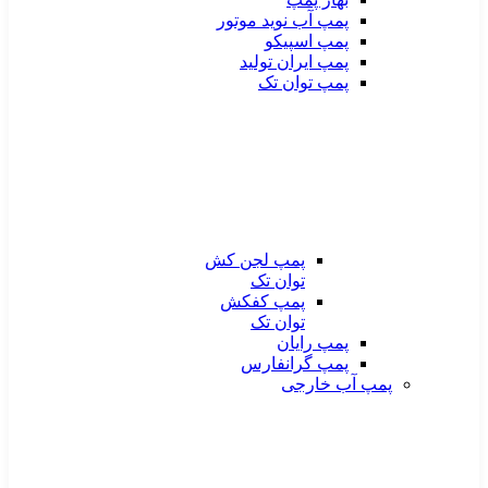
پمپ آب نوید موتور
پمپ اسپیکو
پمپ ایران تولید
پمپ توان تک
پمپ لجن کش
توان تک
پمپ کفکش
توان تک
پمپ رایان
پمپ گرانفارس
پمپ آب خارجی