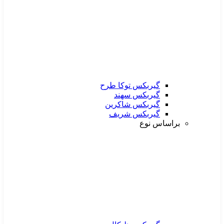
گیربکس توکا طرح
گیربکس سهند
گیربکس شاکرین
گیربکس شریف
براساس نوع