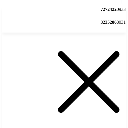
7272422
0933
32352863
031