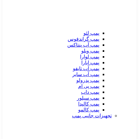
پمپ لئو
پمپ گراندفوس
پمپ آب پنتاکس
پمپ ویلو
پمپ لوارا
پمپ ابارا
پمپ آب تایفو
پمپ آب سایر
پمپ پدرولو
پمپ پی ام
پمپ داب
پمپ سیلور
پمپ کالپدا
پمپ کالمو
تجهیزات جانبی پمپ