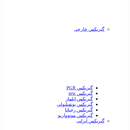
گیربکس خارجی
گیربکس PGR
گیربکس sew
گیربکس ایلماز
گیربکس بونفیلیولی
گیربکس رجیانا
گیربکس موتوواریو
گیربکس ایرانی