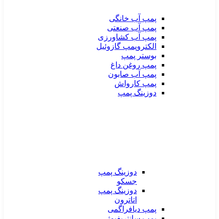
پمپ آب خانگی
پمپ آب صنعتی
پمپ آب کشاورزی
الکتروپمپ گازوئیل
بوستر پمپ
پمپ روغن داغ
پمپ آب صابون
پمپ کارواش
دوزینگ پمپ
دوزینگ پمپ
جسکو
دوزینگ پمپ
اتاترون
پمپ دیافراگمی
پمپ سانتریفیوژ