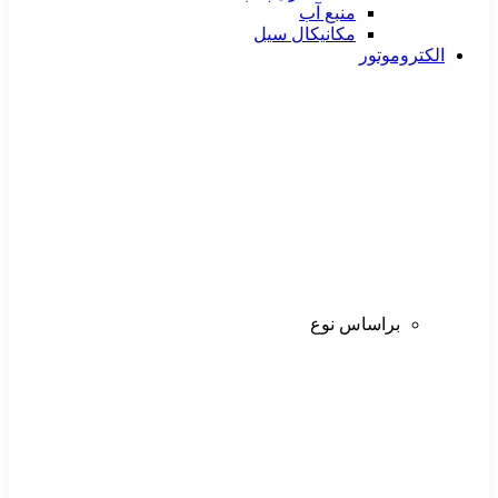
منبع آب
مکانیکال سیل
الکتروموتور
براساس نوع