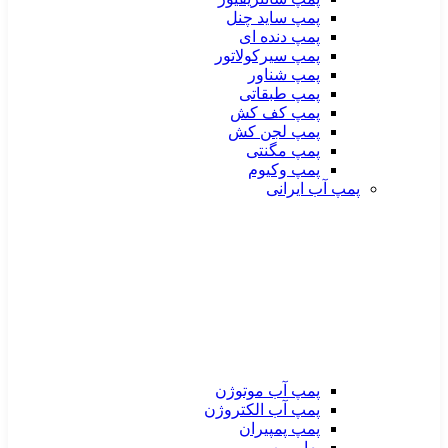
پمپ ساید چنل
پمپ دنده ای
پمپ سیرکولاتور
پمپ شناور
پمپ طبقاتی
پمپ کف کش
پمپ لجن کش
پمپ مگنتی
پمپ وکیوم
پمپ آب ایرانی
پمپ آب موتوژن
پمپ آب الکتروژن
پمپ پمپیران
بهار پمپ