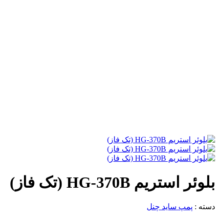
بلوئر استریم HG-370B (تک فاز)
دسته :
پمپ ساید چنل