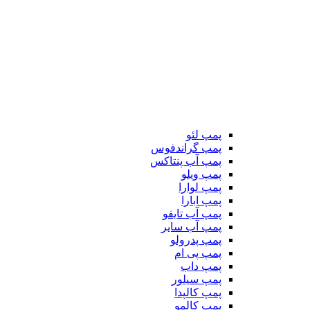
پمپ لئو
پمپ گراندفوس
پمپ آب پنتاکس
پمپ ویلو
پمپ لوارا
پمپ ابارا
پمپ آب تایفو
پمپ آب سایر
پمپ پدرولو
پمپ پی ام
پمپ داب
پمپ سیلور
پمپ کالپدا
پمپ کالمو