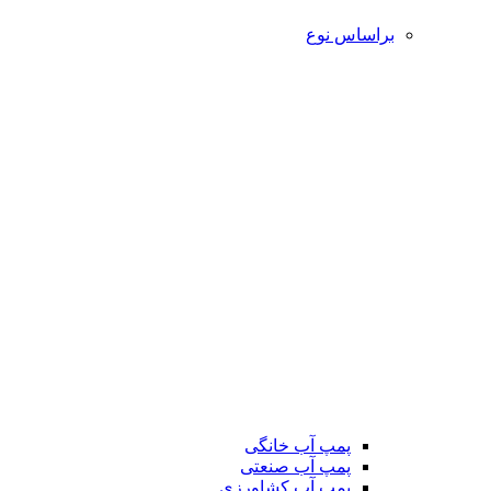
براساس نوع
پمپ آب خانگی
پمپ آب صنعتی
پمپ آب کشاورزی