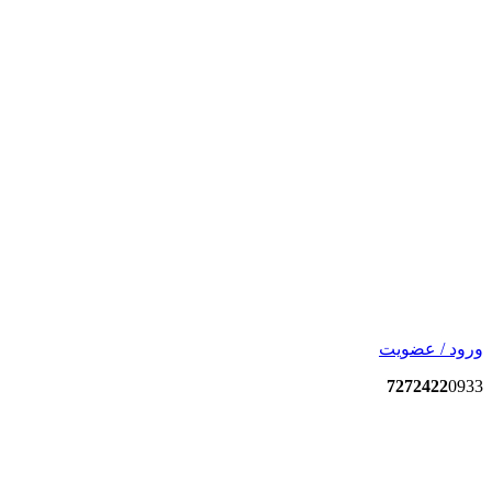
ورود / عضویت
7272422
0933