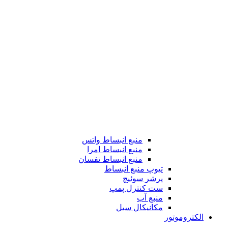
منبع انبساط واتس
منبع انبساط امرا
منبع انبساط تفسان
تیوپ منبع انبساط
پرشر سوئیچ
ست کنترل پمپ
منبع آب
مکانیکال سیل
الکتروموتور