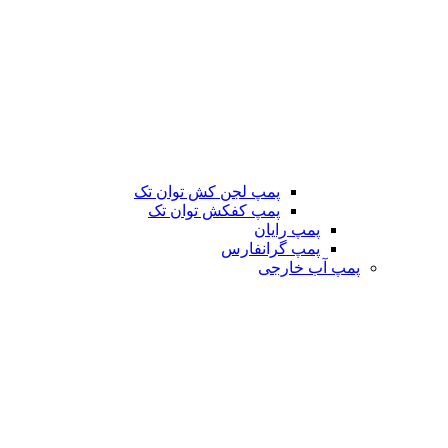
پمپ لجن کش توان تک
پمپ کفکش توان تک
پمپ رایان
پمپ گرانفارس
پمپ آب خارجی