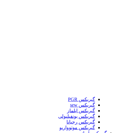
گیربکس PGR
گیربکس sew
گیربکس ایلماز
گیربکس بونفیلیولی
گیربکس رجیانا
گیربکس موتوواریو