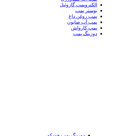
الکتروپمپ گازوئیل
بوستر پمپ
پمپ روغن داغ
پمپ آب صابون
پمپ کارواش
دوزینگ پمپ
دوزینگ پمپ جسکو