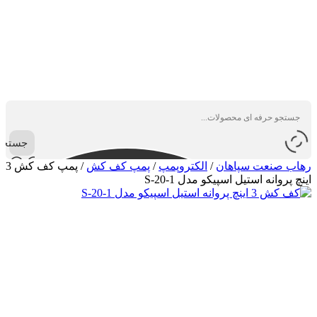
جستجو
رهاب صنعت سپاهان
/
الکتروپمپ
/
پمپ کف کش
/
پمپ کف کش 3
اینچ پروانه استیل اسپیکو مدل S-20-1