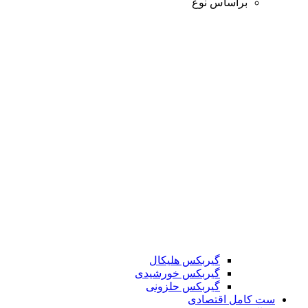
براساس نوع
گیربکس هلیکال
گیربکس خورشیدی
گیربکس حلزونی
ست کامل اقتصادی