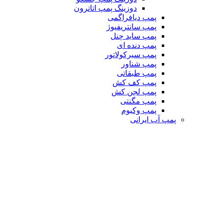
دوزینگ پمپ اتاترون
پمپ دیافراگمی
پمپ سانتریفیوژ
پمپ ساید چنل
پمپ دنده ای
پمپ سیرکولاتور
پمپ شناور
پمپ طبقاتی
پمپ کف کش
پمپ لجن کش
پمپ مگنتی
پمپ وکیوم
پمپ آب ایرانی