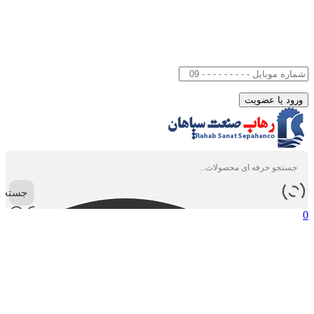
جستجو
0