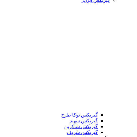
گیربکس ایرانی
گیربکس توکا طرح
گیربکس سهند
گیربکس شاکرین
گیربکس شریف