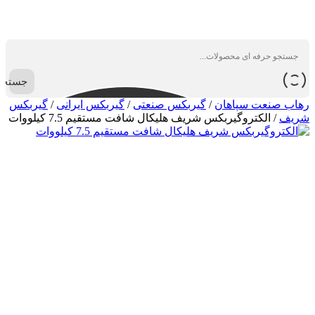
جستجو
رهاب صنعت سپاهان
/
گیربکس صنعتی
/
گیربکس ایرانی
/
گیربکس
شریف
/
الکتروگیربکس شریف هلیکال شافت مستقیم 7.5 کیلووات