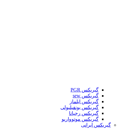
گیربکس PGR
گیربکس sew
گیربکس ایلماز
گیربکس بونفیلیولی
گیربکس رجیانا
گیربکس موتوواریو
گیربکس ایرانی