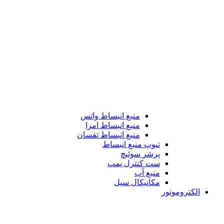
منبع انبساط واتس
منبع انبساط امرا
منبع انبساط تفسان
تیوپ منبع انبساط
پرشر سوئیچ
ست کنترل پمپ
منبع آب
مکانیکال سیل
الکتروموتور