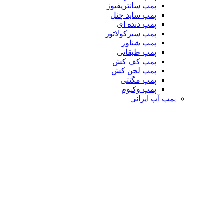
پمپ سانتریفیوژ
پمپ ساید چنل
پمپ دنده ای
پمپ سیرکولاتور
پمپ شناور
پمپ طبقاتی
پمپ کف کش
پمپ لجن کش
پمپ مگنتی
پمپ وکیوم
پمپ آب ایرانی