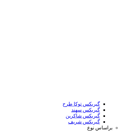
گیربکس توکا طرح
گیربکس سهند
گیربکس شاکرین
گیربکس شریف
براساس نوع