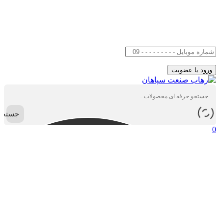
جستجو
0