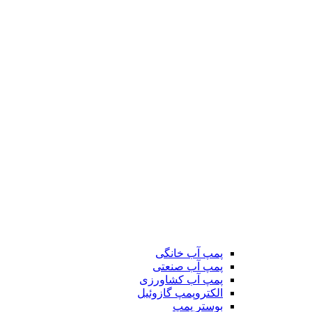
پمپ آب خانگی
پمپ آب صنعتی
پمپ آب کشاورزی
الکتروپمپ گازوئیل
بوستر پمپ