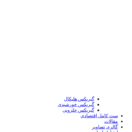
گیربکس هلیکال
گیربکس خورشیدی
گیربکس حلزونی
ست کامل اقتصادی
مقالات
گالری تصاویر