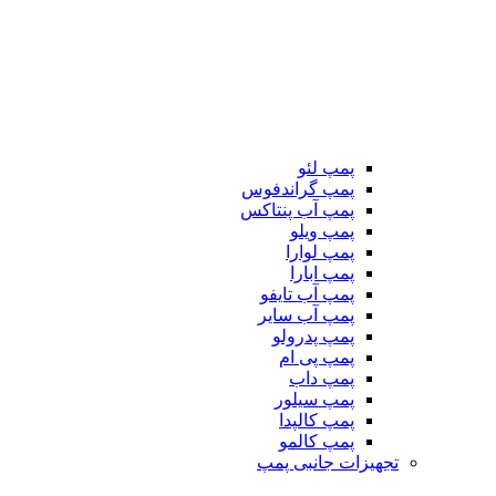
پمپ لئو
پمپ گراندفوس
پمپ آب پنتاکس
پمپ ویلو
پمپ لوارا
پمپ ابارا
پمپ آب تایفو
پمپ آب سایر
پمپ پدرولو
پمپ پی ام
پمپ داب
پمپ سیلور
پمپ کالپدا
پمپ کالمو
تجهیزات جانبی پمپ