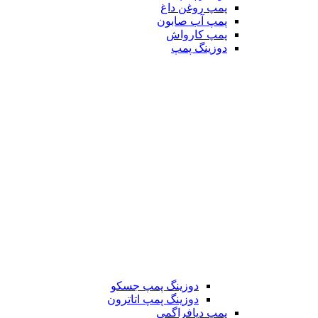
پمپ روغن داغ
پمپ آب صابون
پمپ کارواش
دوزینگ پمپ
دوزینگ پمپ جسکو
دوزینگ پمپ اتاترون
پمپ دیافراگمی