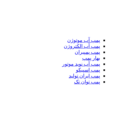
پمپ آب موتوژن
پمپ آب الکتروژن
پمپ پمپیران
بهار پمپ
پمپ آب نوید موتور
پمپ اسپیکو
پمپ ایران تولید
پمپ توان تک