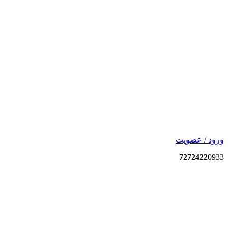
ورود / عضویت
7272422
0933