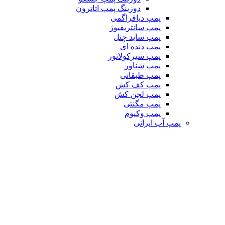
دوزینگ پمپ اتاترون
پمپ دیافراگمی
پمپ سانتریفیوژ
پمپ ساید چنل
پمپ دنده ای
پمپ سیرکولاتور
پمپ شناور
پمپ طبقاتی
پمپ کف کش
پمپ لجن کش
پمپ مگنتی
پمپ وکیوم
پمپ آب ایرانی