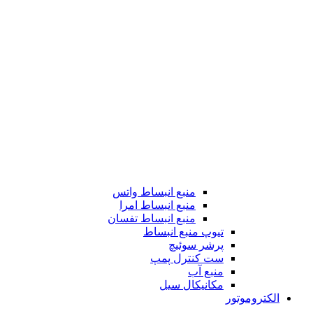
منبع انبساط واتس
منبع انبساط امرا
منبع انبساط تفسان
تیوپ منبع انبساط
پرشر سوئیچ
ست کنترل پمپ
منبع آب
مکانیکال سیل
الکتروموتور