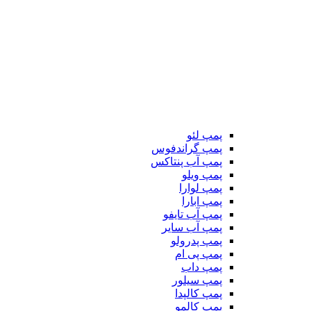
پمپ لئو
پمپ گراندفوس
پمپ آب پنتاکس
پمپ ویلو
پمپ لوارا
پمپ ابارا
پمپ آب تایفو
پمپ آب سایر
پمپ پدرولو
پمپ پی ام
پمپ داب
پمپ سیلور
پمپ کالپدا
پمپ کالمو