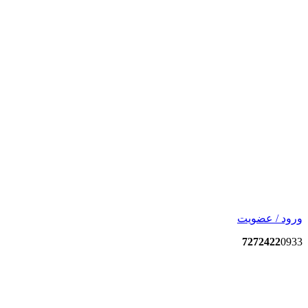
ورود / عضویت
7272422
0933