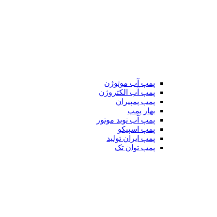
پمپ آب موتوژن
پمپ آب الکتروژن
پمپ پمپیران
بهار پمپ
پمپ آب نوید موتور
پمپ اسپیکو
پمپ ایران تولید
پمپ توان تک