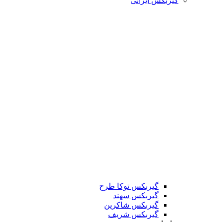
گیربکس ایرانی
گیربکس توکا طرح
گیربکس سهند
گیربکس شاکرین
گیربکس شریف