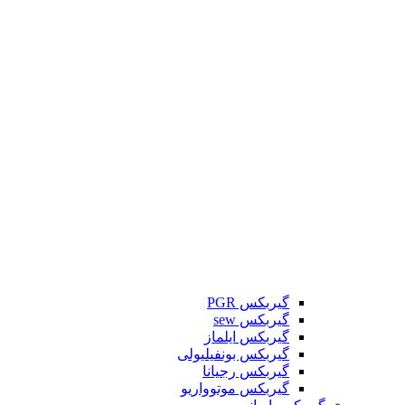
گیربکس PGR
گیربکس sew
گیربکس ایلماز
گیربکس بونفیلیولی
گیربکس رجیانا
گیربکس موتوواریو