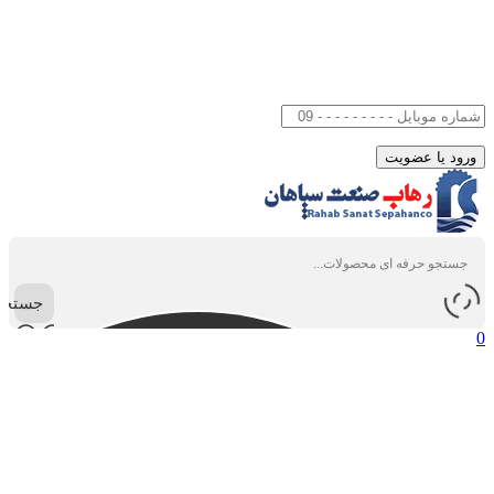
جستجو
0