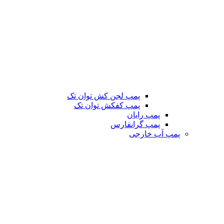
پمپ لجن کش توان تک
پمپ کفکش توان تک
پمپ رایان
پمپ گرانفارس
پمپ آب خارجی