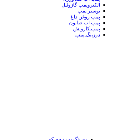
الکتروپمپ گازوئیل
بوستر پمپ
پمپ روغن داغ
پمپ آب صابون
پمپ کارواش
دوزینگ پمپ
دوزینگ پمپ جسکو