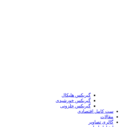
گیربکس هلیکال
گیربکس خورشیدی
گیربکس حلزونی
ست کامل اقتصادی
مقالات
گالری تصاویر