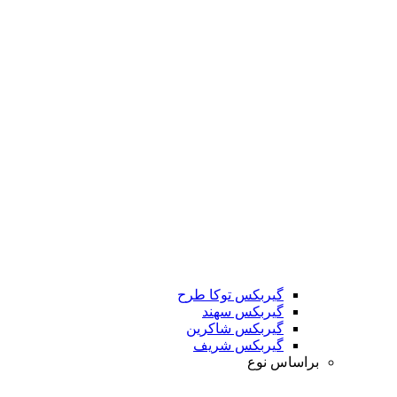
گیربکس توکا طرح
گیربکس سهند
گیربکس شاکرین
گیربکس شریف
براساس نوع