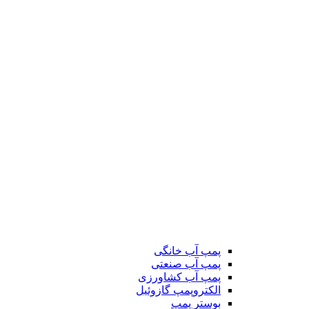
پمپ آب خانگی
پمپ آب صنعتی
پمپ آب کشاورزی
الکتروپمپ گازوئیل
بوستر پمپ