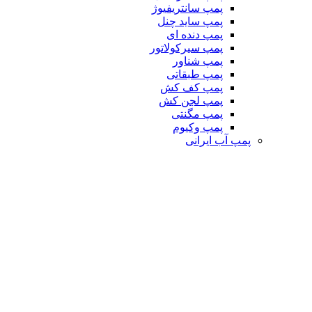
پمپ سانتریفیوژ
پمپ ساید چنل
پمپ دنده ای
پمپ سیرکولاتور
پمپ شناور
پمپ طبقاتی
پمپ کف کش
پمپ لجن کش
پمپ مگنتی
پمپ وکیوم
پمپ آب ایرانی