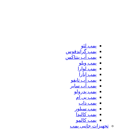
پمپ لئو
پمپ گراندفوس
پمپ آب پنتاکس
پمپ ویلو
پمپ لوارا
پمپ ابارا
پمپ آب تایفو
پمپ آب سایر
پمپ پدرولو
پمپ پی ام
پمپ داب
پمپ سیلور
پمپ کالپدا
پمپ کالمو
تجهیزات جانبی پمپ