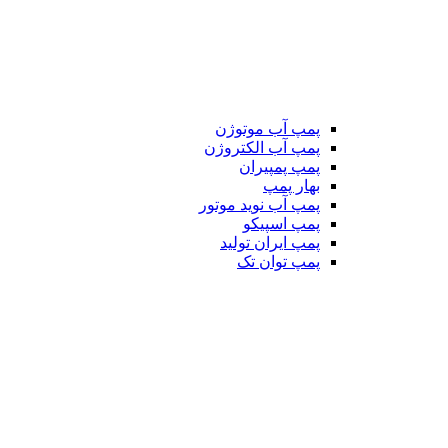
پمپ آب موتوژن
پمپ آب الکتروژن
پمپ پمپیران
بهار پمپ
پمپ آب نوید موتور
پمپ اسپیکو
پمپ ایران تولید
پمپ توان تک