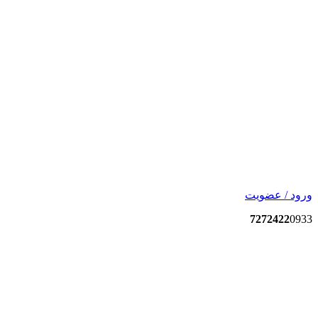
ورود / عضویت
7272422
0933