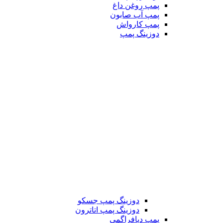
پمپ روغن داغ
پمپ آب صابون
پمپ کارواش
دوزینگ پمپ
دوزینگ پمپ جسکو
دوزینگ پمپ اتاترون
پمپ دیافراگمی