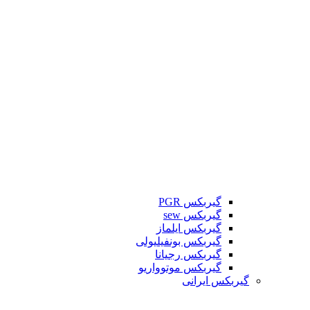
گیربکس PGR
گیربکس sew
گیربکس ایلماز
گیربکس بونفیلیولی
گیربکس رجیانا
گیربکس موتوواریو
گیربکس ایرانی