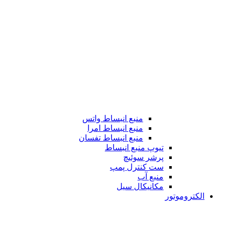
منبع انبساط واتس
منبع انبساط امرا
منبع انبساط تفسان
تیوپ منبع انبساط
پرشر سوئیچ
ست کنترل پمپ
منبع آب
مکانیکال سیل
الکتروموتور