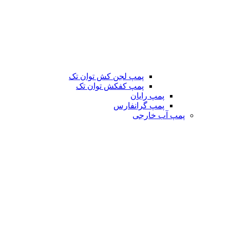
پمپ لجن کش توان تک
پمپ کفکش توان تک
پمپ رایان
پمپ گرانفارس
پمپ آب خارجی