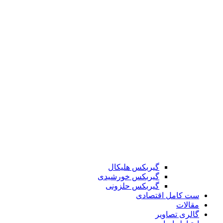
گیربکس هلیکال
گیربکس خورشیدی
گیربکس حلزونی
ست کامل اقتصادی
مقالات
گالری تصاویر