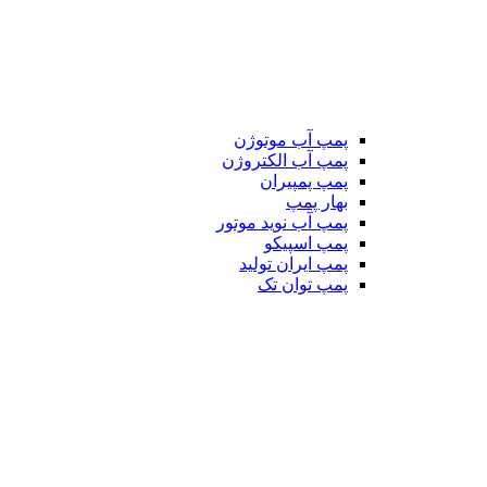
پمپ آب موتوژن
پمپ آب الکتروژن
پمپ پمپیران
بهار پمپ
پمپ آب نوید موتور
پمپ اسپیکو
پمپ ایران تولید
پمپ توان تک