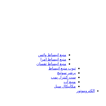
منبع انبساط واتس
منبع انبساط امرا
منبع انبساط تفسان
تیوپ منبع انبساط
پرشر سوئیچ
ست کنترل پمپ
منبع آب
مکانیکال سیل
الکتروموتور