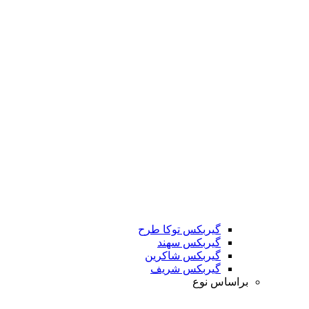
گیربکس توکا طرح
گیربکس سهند
گیربکس شاکرین
گیربکس شریف
براساس نوع