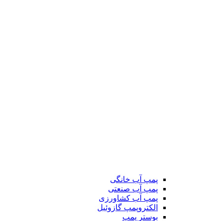
پمپ آب خانگی
پمپ آب صنعتی
پمپ آب کشاورزی
الکتروپمپ گازوئیل
بوستر پمپ