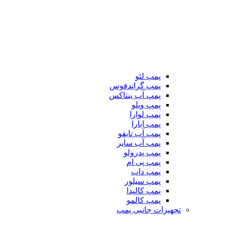
پمپ لئو
پمپ گراندفوس
پمپ آب پنتاکس
پمپ ویلو
پمپ لوارا
پمپ ابارا
پمپ آب تایفو
پمپ آب سایر
پمپ پدرولو
پمپ پی ام
پمپ داب
پمپ سیلور
پمپ کالپدا
پمپ کالمو
تجهیزات جانبی پمپ