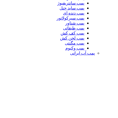
پمپ سانتریفیوژ
پمپ ساید چنل
پمپ دنده ای
پمپ سیرکولاتور
پمپ شناور
پمپ طبقاتی
پمپ کف کش
پمپ لجن کش
پمپ مگنتی
پمپ وکیوم
پمپ آب ایرانی