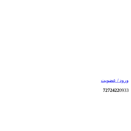
ورود / عضویت
7272422
0933