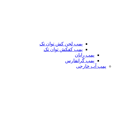
پمپ لجن کش توان تک
پمپ کفکش توان تک
پمپ رایان
پمپ گرانفارس
پمپ آب خارجی