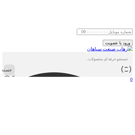
جستجو
0