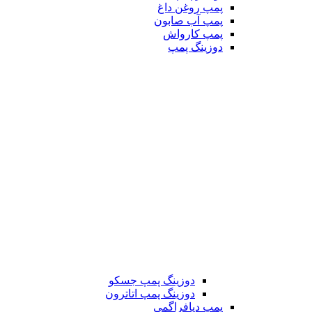
پمپ روغن داغ
پمپ آب صابون
پمپ کارواش
دوزینگ پمپ
دوزینگ پمپ جسکو
دوزینگ پمپ اتاترون
پمپ دیافراگمی