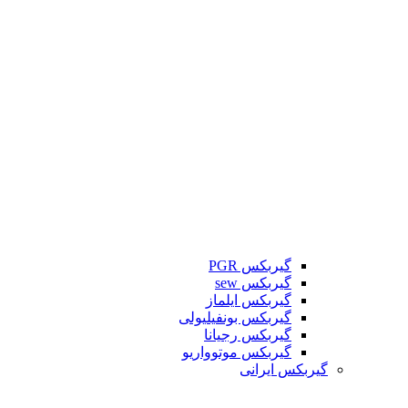
گیربکس PGR
گیربکس sew
گیربکس ایلماز
گیربکس بونفیلیولی
گیربکس رجیانا
گیربکس موتوواریو
گیربکس ایرانی