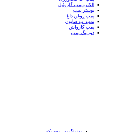
الکتروپمپ گازوئیل
بوستر پمپ
پمپ روغن داغ
پمپ آب صابون
پمپ کارواش
دوزینگ پمپ
دوزینگ پمپ جسکو