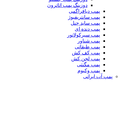
دوزینگ پمپ اتاترون
پمپ دیافراگمی
پمپ سانتریفیوژ
پمپ ساید چنل
پمپ دنده ای
پمپ سیرکولاتور
پمپ شناور
پمپ طبقاتی
پمپ کف کش
پمپ لجن کش
پمپ مگنتی
پمپ وکیوم
پمپ آب ایرانی