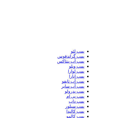
پمپ لئو
پمپ گراندفوس
پمپ آب پنتاکس
پمپ ویلو
پمپ لوارا
پمپ ابارا
پمپ آب تایفو
پمپ آب سایر
پمپ پدرولو
پمپ پی ام
پمپ داب
پمپ سیلور
پمپ کالپدا
پمپ کالمو