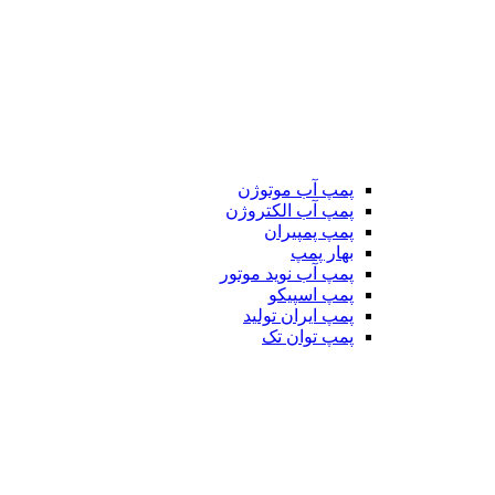
پمپ آب موتوژن
پمپ آب الکتروژن
پمپ پمپیران
بهار پمپ
پمپ آب نوید موتور
پمپ اسپیکو
پمپ ایران تولید
پمپ توان تک