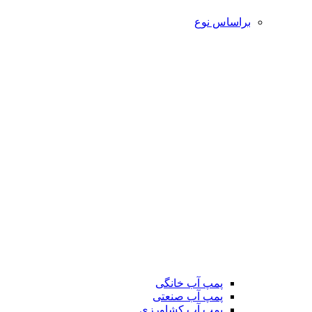
براساس نوع
پمپ آب خانگی
پمپ آب صنعتی
پمپ آب کشاورزی