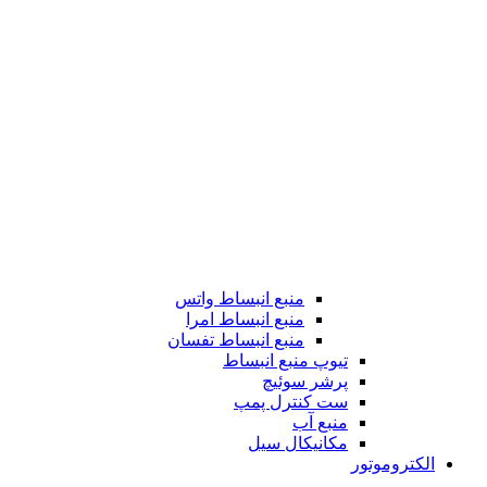
منبع انبساط واتس
منبع انبساط امرا
منبع انبساط تفسان
تیوپ منبع انبساط
پرشر سوئیچ
ست کنترل پمپ
منبع آب
مکانیکال سیل
الکتروموتور