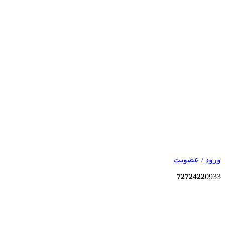
ورود / عضویت
7272422
0933