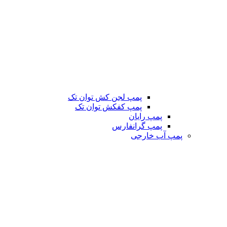
پمپ لجن کش توان تک
پمپ کفکش توان تک
پمپ رایان
پمپ گرانفارس
پمپ آب خارجی