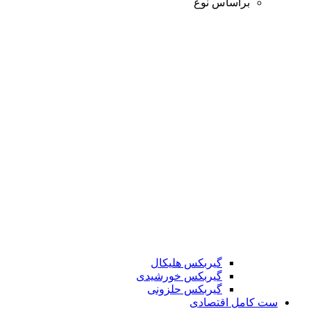
براساس نوع
گیربکس هلیکال
گیربکس خورشیدی
گیربکس حلزونی
ست کامل اقتصادی