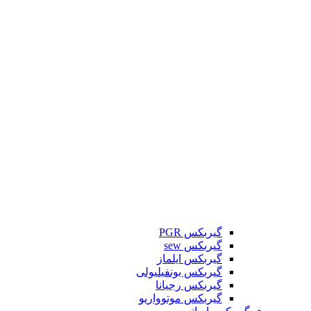
گیربکس PGR
گیربکس sew
گیربکس ایلماز
گیربکس بونفیلیولی
گیربکس رجیانا
گیربکس موتوواریو