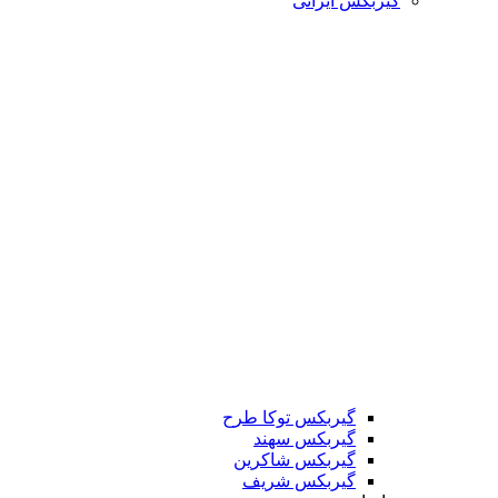
گیربکس ایرانی
گیربکس توکا طرح
گیربکس سهند
گیربکس شاکرین
گیربکس شریف