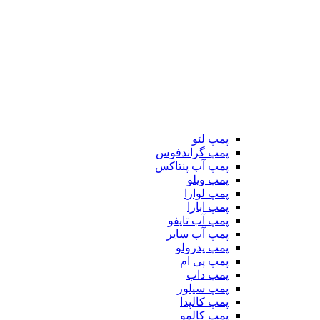
پمپ لئو
پمپ گراندفوس
پمپ آب پنتاکس
پمپ ویلو
پمپ لوارا
پمپ ابارا
پمپ آب تایفو
پمپ آب سایر
پمپ پدرولو
پمپ پی ام
پمپ داب
پمپ سیلور
پمپ کالپدا
پمپ کالمو