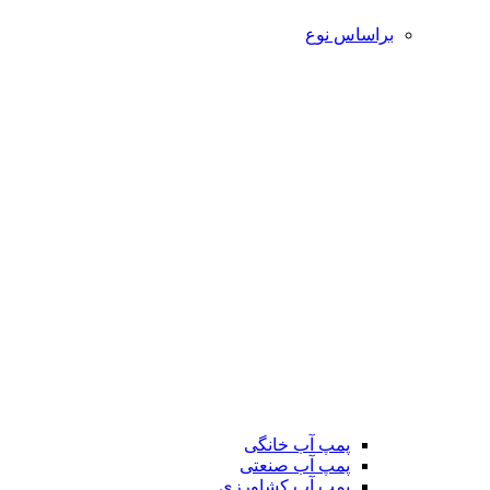
براساس نوع
پمپ آب خانگی
پمپ آب صنعتی
پمپ آب کشاورزی