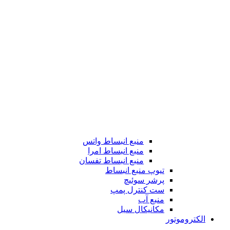
منبع انبساط واتس
منبع انبساط امرا
منبع انبساط تفسان
تیوپ منبع انبساط
پرشر سوئیچ
ست کنترل پمپ
منبع آب
مکانیکال سیل
الکتروموتور