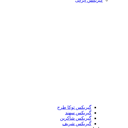
گیربکس ایرانی
گیربکس توکا طرح
گیربکس سهند
گیربکس شاکرین
گیربکس شریف