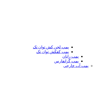
پمپ لجن کش توان تک
پمپ کفکش توان تک
پمپ رایان
پمپ گرانفارس
پمپ آب خارجی