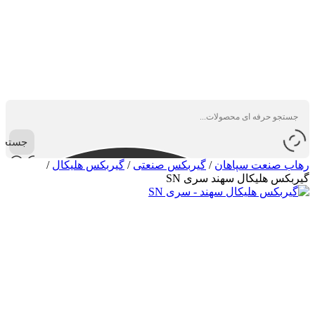
جستجو
رهاب صنعت سپاهان
/
گیربکس صنعتی
/
گیربکس هلیکال
/
گیربکس هلیکال سهند سری SN