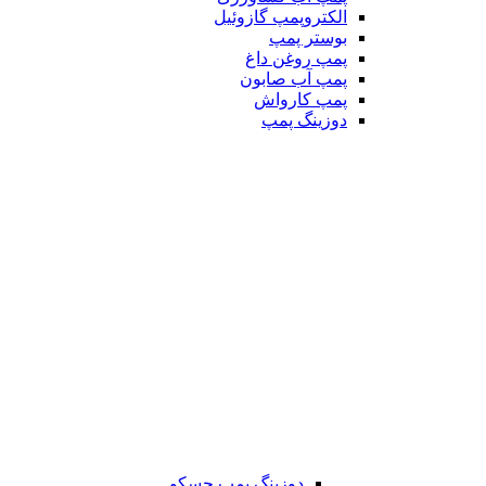
الکتروپمپ گازوئیل
بوستر پمپ
پمپ روغن داغ
پمپ آب صابون
پمپ کارواش
دوزینگ پمپ
دوزینگ پمپ جسکو