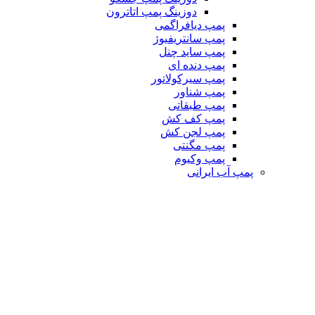
دوزینگ پمپ اتاترون
پمپ دیافراگمی
پمپ سانتریفیوژ
پمپ ساید چنل
پمپ دنده ای
پمپ سیرکولاتور
پمپ شناور
پمپ طبقاتی
پمپ کف کش
پمپ لجن کش
پمپ مگنتی
پمپ وکیوم
پمپ آب ایرانی