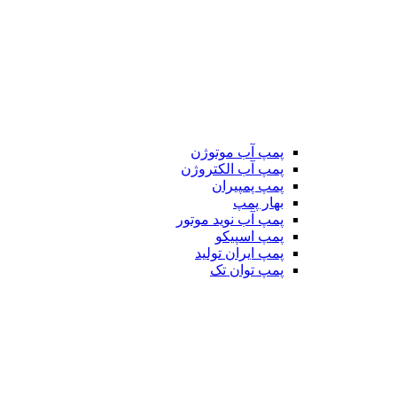
پمپ آب موتوژن
پمپ آب الکتروژن
پمپ پمپیران
بهار پمپ
پمپ آب نوید موتور
پمپ اسپیکو
پمپ ایران تولید
پمپ توان تک