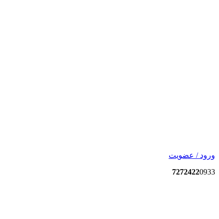
ورود / عضویت
7272422
0933