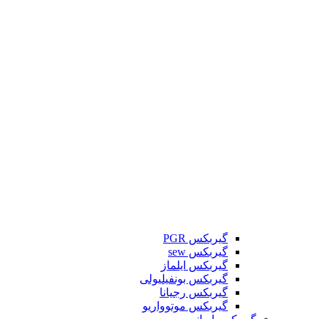
گیربکس PGR
گیربکس sew
گیربکس ایلماز
گیربکس بونفیلیولی
گیربکس رجیانا
گیربکس موتوواریو