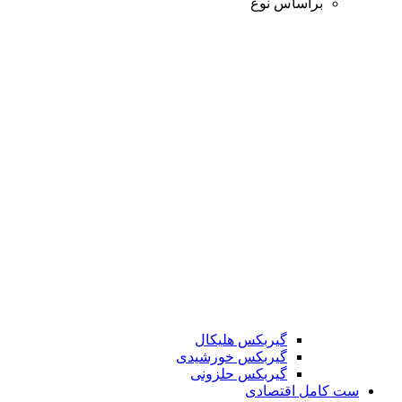
براساس نوع
گیربکس هلیکال
گیربکس خورشیدی
گیربکس حلزونی
ست کامل اقتصادی