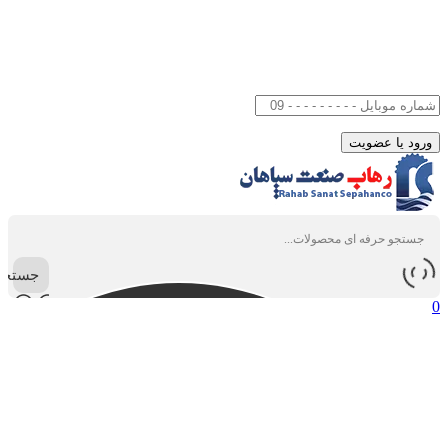
جستجو
0