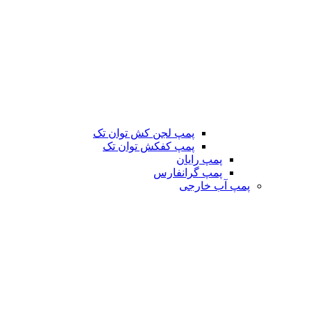
پمپ لجن کش توان تک
پمپ کفکش توان تک
پمپ رایان
پمپ گرانفارس
پمپ آب خارجی