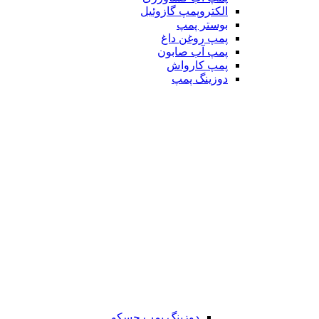
الکتروپمپ گازوئیل
بوستر پمپ
پمپ روغن داغ
پمپ آب صابون
پمپ کارواش
دوزینگ پمپ
دوزینگ پمپ جسکو