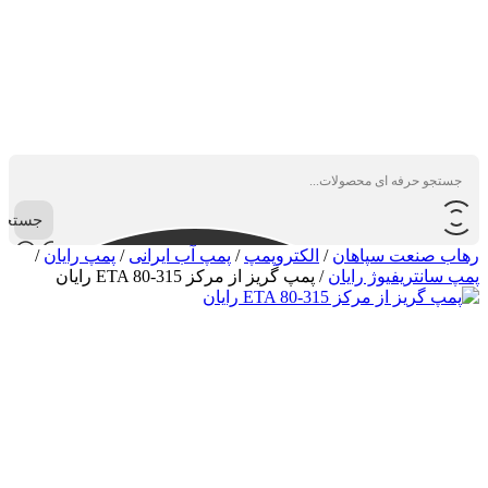
جستجو
رهاب صنعت سپاهان
/
الکتروپمپ
/
پمپ آب ایرانی
/
پمپ رایان
/
پمپ سانتریفیوژ رایان
/
پمپ گریز از مرکز ETA 80-315 رایان