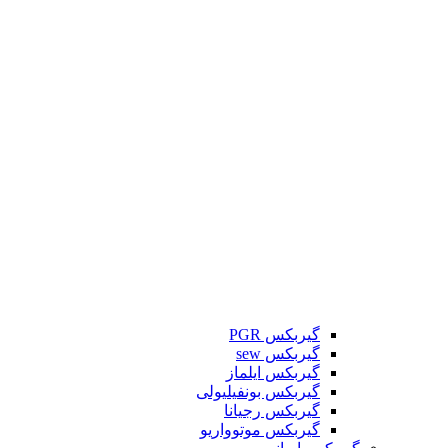
گیربکس PGR
گیربکس sew
گیربکس ایلماز
گیربکس بونفیلیولی
گیربکس رجیانا
گیربکس موتوواریو