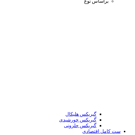
براساس نوع
گیربکس هلیکال
گیربکس خورشیدی
گیربکس حلزونی
ست کامل اقتصادی