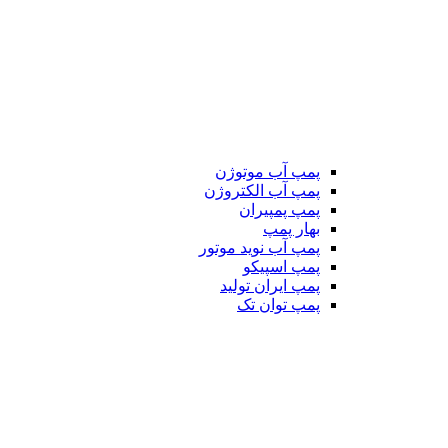
پمپ آب موتوژن
پمپ آب الکتروژن
پمپ پمپیران
بهار پمپ
پمپ آب نوید موتور
پمپ اسپیکو
پمپ ایران تولید
پمپ توان تک