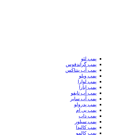
پمپ لئو
پمپ گراندفوس
پمپ آب پنتاکس
پمپ ویلو
پمپ لوارا
پمپ ابارا
پمپ آب تایفو
پمپ آب سایر
پمپ پدرولو
پمپ پی ام
پمپ داب
پمپ سیلور
پمپ کالپدا
پمپ کالمو