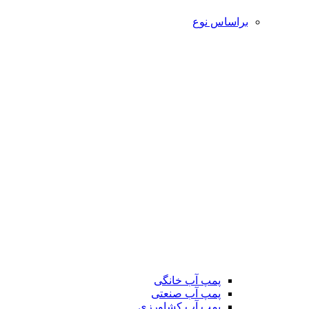
براساس نوع
پمپ آب خانگی
پمپ آب صنعتی
پمپ آب کشاورزی