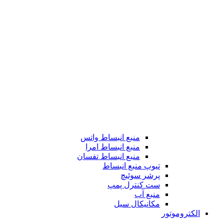
منبع انبساط واتس
منبع انبساط امرا
منبع انبساط تفسان
تیوپ منبع انبساط
پرشر سوئیچ
ست کنترل پمپ
منبع آب
مکانیکال سیل
الکتروموتور