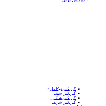
گیربکس ایرانی
گیربکس توکا طرح
گیربکس سهند
گیربکس شاکرین
گیربکس شریف