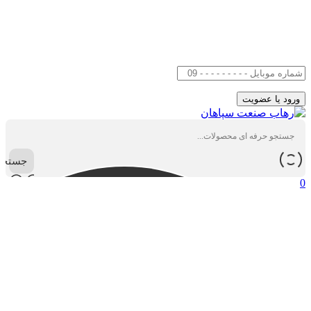
جستجو
0