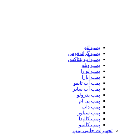
پمپ لئو
پمپ گراندفوس
پمپ آب پنتاکس
پمپ ویلو
پمپ لوارا
پمپ ابارا
پمپ آب تایفو
پمپ آب سایر
پمپ پدرولو
پمپ پی ام
پمپ داب
پمپ سیلور
پمپ کالپدا
پمپ کالمو
تجهیزات جانبی پمپ