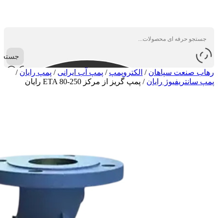
جستجو
رهاب صنعت سپاهان
/
الکتروپمپ
/
پمپ آب ایرانی
/
پمپ رایان
/
پمپ سانتریفیوژ رایان
/
پمپ گریز از مرکز ETA 80-250 رایان