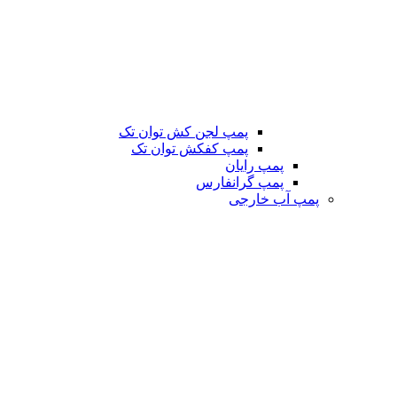
پمپ لجن کش توان تک
پمپ کفکش توان تک
پمپ رایان
پمپ گرانفارس
پمپ آب خارجی