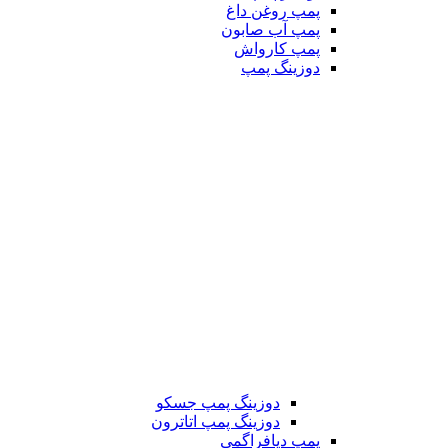
پمپ روغن داغ
پمپ آب صابون
پمپ کارواش
دوزینگ پمپ
دوزینگ پمپ جسکو
دوزینگ پمپ اتاترون
پمپ دیافراگمی