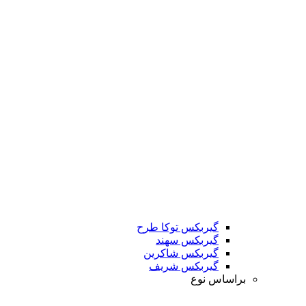
گیربکس توکا طرح
گیربکس سهند
گیربکس شاکرین
گیربکس شریف
براساس نوع