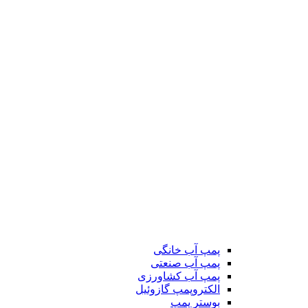
پمپ آب خانگی
پمپ آب صنعتی
پمپ آب کشاورزی
الکتروپمپ گازوئیل
بوستر پمپ