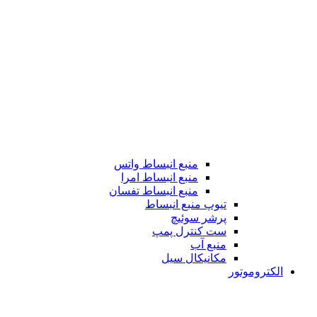
منبع انبساط واتس
منبع انبساط امرا
منبع انبساط تفسان
تیوپ منبع انبساط
پرشر سوئیچ
ست کنترل پمپ
منبع آب
مکانیکال سیل
الکتروموتور