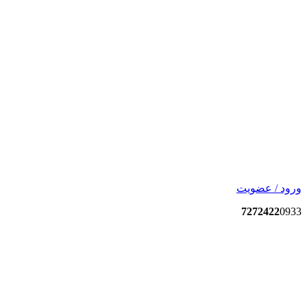
ورود / عضویت
7272422
0933