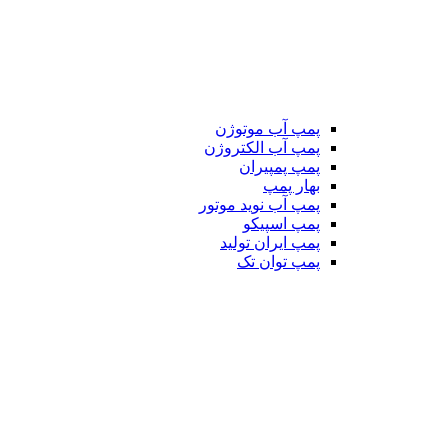
پمپ آب موتوژن
پمپ آب الکتروژن
پمپ پمپیران
بهار پمپ
پمپ آب نوید موتور
پمپ اسپیکو
پمپ ایران تولید
پمپ توان تک