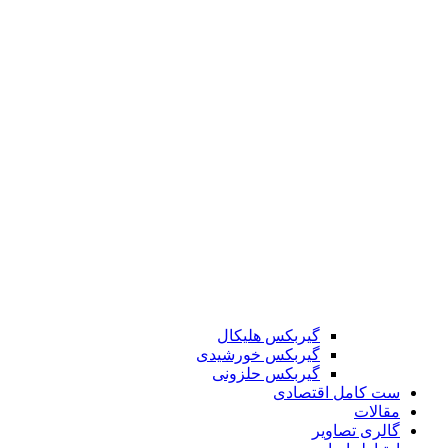
گیربکس هلیکال
گیربکس خورشیدی
گیربکس حلزونی
ست کامل اقتصادی
مقالات
گالری تصاویر