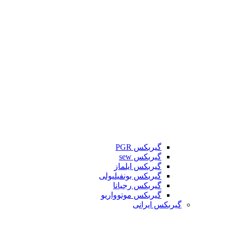
گیربکس PGR
گیربکس sew
گیربکس ایلماز
گیربکس بونفیلیولی
گیربکس رجیانا
گیربکس موتوواریو
گیربکس ایرانی