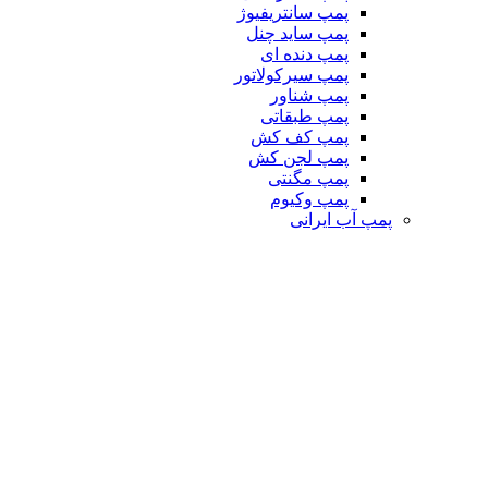
پمپ سانتریفیوژ
پمپ ساید چنل
پمپ دنده ای
پمپ سیرکولاتور
پمپ شناور
پمپ طبقاتی
پمپ کف کش
پمپ لجن کش
پمپ مگنتی
پمپ وکیوم
پمپ آب ایرانی