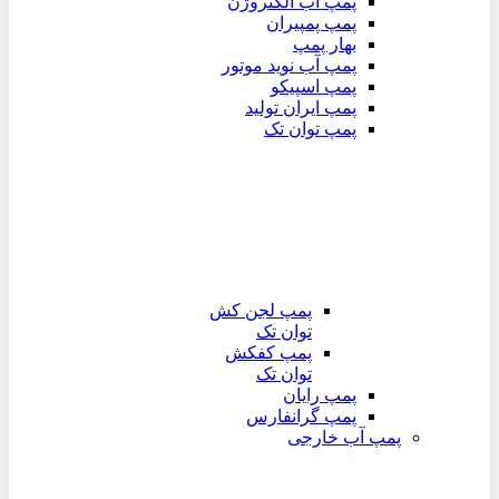
پمپ آب الکتروژن
پمپ پمپیران
بهار پمپ
پمپ آب نوید موتور
پمپ اسپیکو
پمپ ایران تولید
پمپ توان تک
پمپ لجن کش
توان تک
پمپ کفکش
توان تک
پمپ رایان
پمپ گرانفارس
پمپ آب خارجی