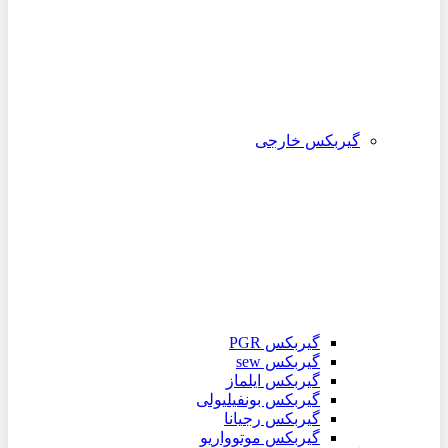
گیربکس خارجی
گیربکس PGR
گیربکس sew
گیربکس ایلماز
گیربکس بونفیلیولی
گیربکس رجیانا
گیربکس موتوواریو