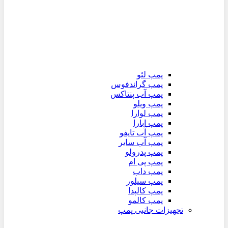
پمپ لئو
پمپ گراندفوس
پمپ آب پنتاکس
پمپ ویلو
پمپ لوارا
پمپ ابارا
پمپ آب تایفو
پمپ آب سایر
پمپ پدرولو
پمپ پی ام
پمپ داب
پمپ سیلور
پمپ کالپدا
پمپ کالمو
تجهیزات جانبی پمپ