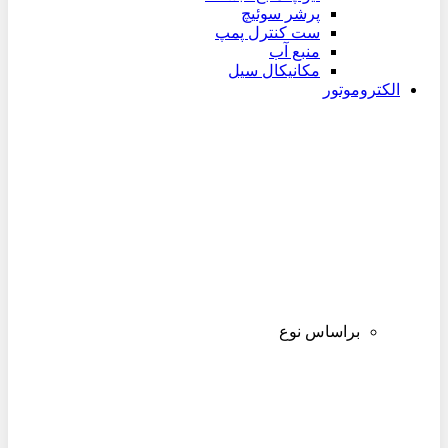
پرشر سوئیچ
ست کنترل پمپ
منبع آب
مکانیکال سیل
الکتروموتور
براساس نوع