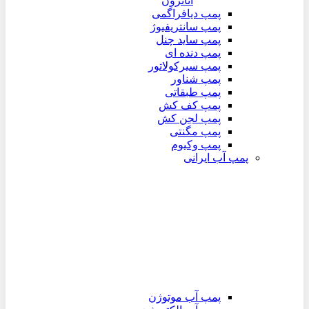
اتاترون
پمپ دیافراگمی
پمپ سانتریفیوژ
پمپ ساید چنل
پمپ دنده ای
پمپ سیرکولاتور
پمپ شناور
پمپ طبقاتی
پمپ کف کش
پمپ لجن کش
پمپ مگنتی
پمپ وکیوم
پمپ آب ایرانی
پمپ آب موتوژن