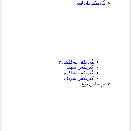
گیربکس ایرانی
گیربکس توکا طرح
گیربکس سهند
گیربکس شاکرین
گیربکس شریف
براساس نوع