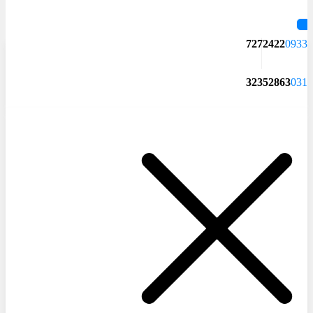
7272422
0933
32352863
031