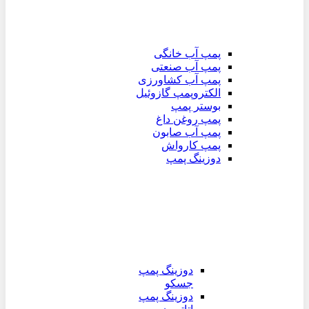
پمپ آب خانگی
پمپ آب صنعتی
پمپ آب کشاورزی
الکتروپمپ گازوئیل
بوستر پمپ
پمپ روغن داغ
پمپ آب صابون
پمپ کارواش
دوزینگ پمپ
دوزینگ پمپ
جسکو
دوزینگ پمپ