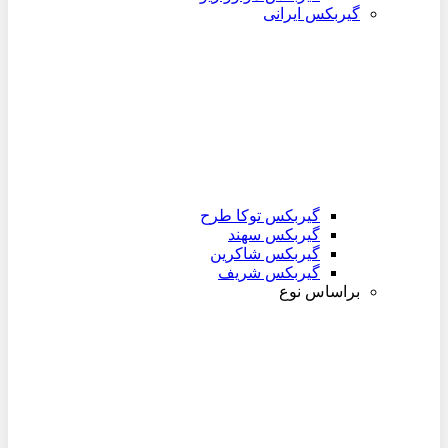
گیربکس ایرانی
گیربکس توکا طرح
گیربکس سهند
گیربکس شاکرین
گیربکس شریف
براساس نوع