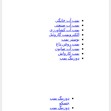
پمپ آب خانگی
پمپ آب صنعتی
پمپ آب کشاورزی
الکتروپمپ گازوئیل
بوستر پمپ
پمپ روغن داغ
پمپ آب صابون
پمپ کارواش
دوزینگ پمپ
دوزینگ پمپ
جسکو
دوزینگ پمپ