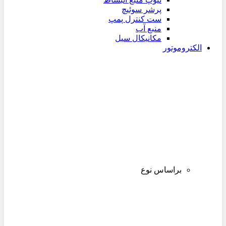
پرشر سوئیچ
ست کنترل پمپ
منبع آب
مکانیکال سیل
الکتروموتور
براساس نوع