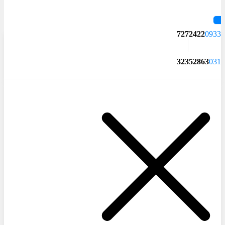
7272422
0933
32352863
031