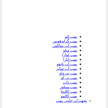
پمپ لئو
پمپ گراندفوس
پمپ آب پنتاکس
پمپ ویلو
پمپ لوارا
پمپ ابارا
پمپ آب تایفو
پمپ آب سایر
پمپ پدرولو
پمپ پی ام
پمپ داب
پمپ سیلور
پمپ کالپدا
پمپ کالمو
تجهیزات جانبی پمپ