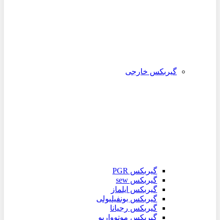
گیربکس خارجی
گیربکس PGR
گیربکس sew
گیربکس ایلماز
گیربکس بونفیلیولی
گیربکس رجیانا
گیربکس موتوواریو