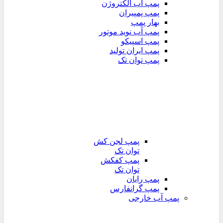
پمپ آب الکتروژن
پمپ پمپیران
بهار پمپ
پمپ آب نوید موتور
پمپ اسپیکو
پمپ ایران تولید
پمپ توان تک
پمپ لجن کش
توان تک
پمپ کفکش
توان تک
پمپ رایان
پمپ گرانفارس
پمپ آب خارجی