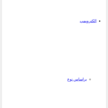
الکتروپمپ
براساس نوع