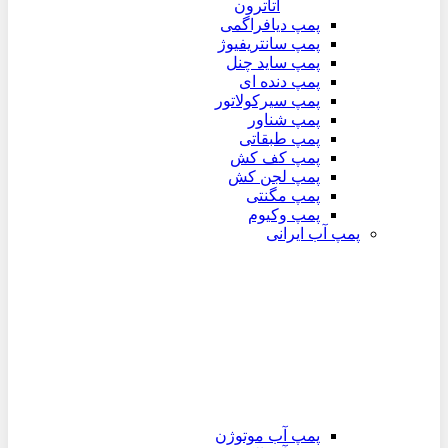
اتاترون
پمپ دیافراگمی
پمپ سانتریفیوژ
پمپ ساید چنل
پمپ دنده ای
پمپ سیرکولاتور
پمپ شناور
پمپ طبقاتی
پمپ کف کش
پمپ لجن کش
پمپ مگنتی
پمپ وکیوم
پمپ آب ایرانی
پمپ آب موتوژن