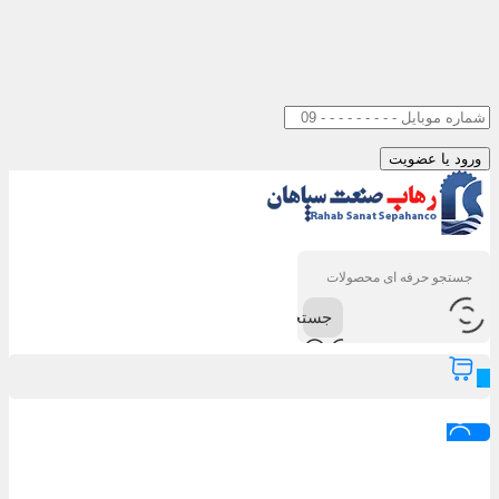
جستجو
0
ورود / عضویت