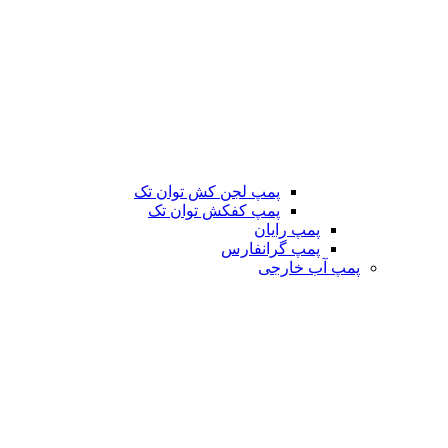
پمپ لجن کش توان تک
پمپ کفکش توان تک
پمپ رایان
پمپ گرانفارس
پمپ آب خارجی