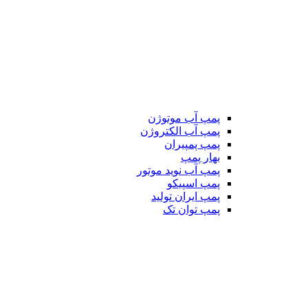
پمپ آب موتوژن
پمپ آب الکتروژن
پمپ پمپیران
بهار پمپ
پمپ آب نوید موتور
پمپ اسپیکو
پمپ ایران تولید
پمپ توان تک