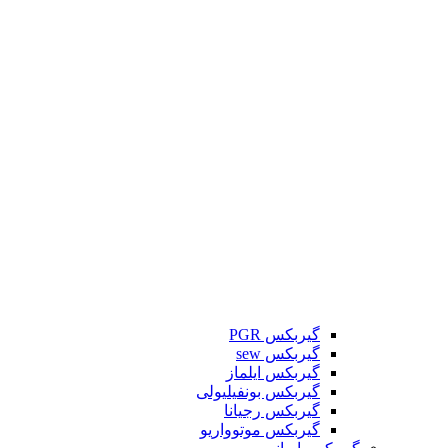
گیربکس PGR
گیربکس sew
گیربکس ایلماز
گیربکس بونفیلیولی
گیربکس رجیانا
گیربکس موتوواریو