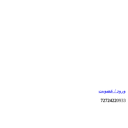
ورود / عضویت
7272422
0933