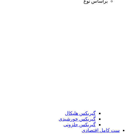
براساس نوع
گیربکس هلیکال
گیربکس خورشیدی
گیربکس حلزونی
ست کامل اقتصادی