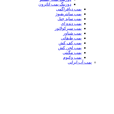
دوزینگ پمپ اتاترون
پمپ دیافراگمی
پمپ سانتریفیوژ
پمپ ساید چنل
پمپ دنده ای
پمپ سیرکولاتور
پمپ شناور
پمپ طبقاتی
پمپ کف کش
پمپ لجن کش
پمپ مگنتی
پمپ وکیوم
پمپ آب ایرانی