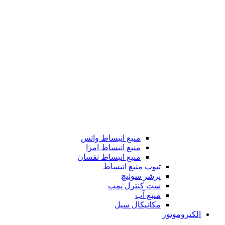
منبع انبساط واتس
منبع انبساط امرا
منبع انبساط تفسان
تیوپ منبع انبساط
پرشر سوئیچ
ست کنترل پمپ
منبع آب
مکانیکال سیل
الکتروموتور