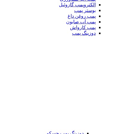
الکتروپمپ گازوئیل
بوستر پمپ
پمپ روغن داغ
پمپ آب صابون
پمپ کارواش
دوزینگ پمپ
دوزینگ پمپ جسکو