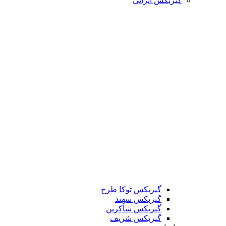
گیربکس ایرانی
گیربکس توکا طرح
گیربکس سهند
گیربکس شاکرین
گیربکس شریف