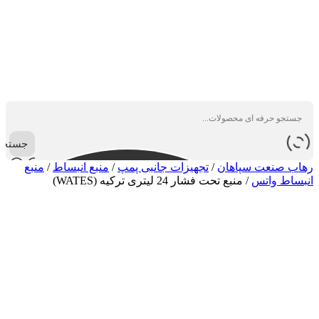
جستجو
رهاب صنعت سپاهان
/
تجهیزات جانبی پمپ
/
منبع انبساط
/
منبع
انبساط واتس
/
منبع تحت فشار 24 لیتری ترکیه (WATES)