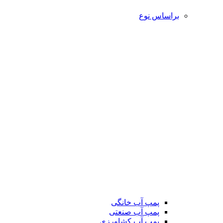
براساس نوع
پمپ آب خانگی
پمپ آب صنعتی
پمپ آب کشاورزی