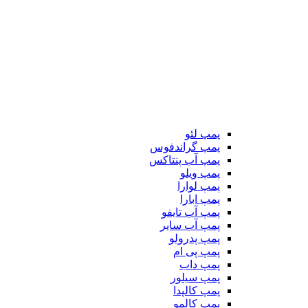
پمپ لئو
پمپ گراندفوس
پمپ آب پنتاکس
پمپ ویلو
پمپ لوارا
پمپ ابارا
پمپ آب تایفو
پمپ آب سایر
پمپ پدرولو
پمپ پی ام
پمپ داب
پمپ سیلور
پمپ کالپدا
پمپ کالمو