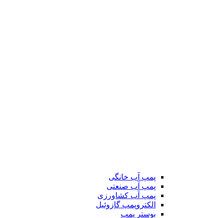
پمپ آب خانگی
پمپ آب صنعتی
پمپ آب کشاورزی
الکتروپمپ گازوئیل
بوستر پمپ