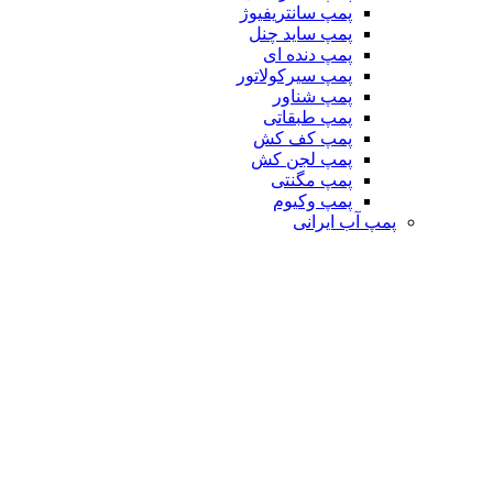
پمپ سانتریفیوژ
پمپ ساید چنل
پمپ دنده ای
پمپ سیرکولاتور
پمپ شناور
پمپ طبقاتی
پمپ کف کش
پمپ لجن کش
پمپ مگنتی
پمپ وکیوم
پمپ آب ایرانی