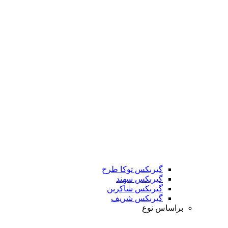
گیربکس توکا طرح
گیربکس سهند
گیربکس شاکرین
گیربکس شریف
براساس نوع