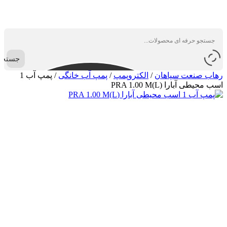
جستجو
رهاب صنعت سپاهان
/
الکتروپمپ
/
پمپ آب خانگی
/
پمپ آب 1
اسب محیطی آبارا (PRA 1.00 M(L