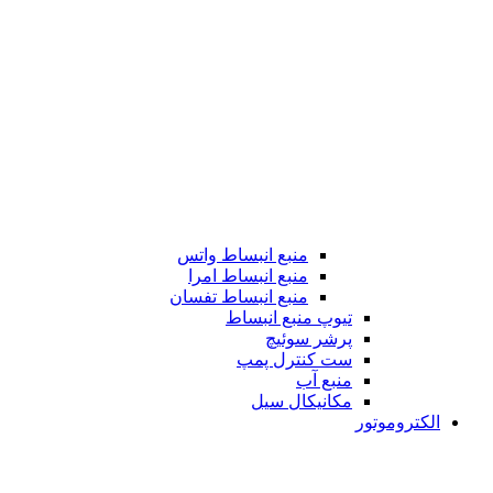
منبع انبساط واتس
منبع انبساط امرا
منبع انبساط تفسان
تیوپ منبع انبساط
پرشر سوئیچ
ست کنترل پمپ
منبع آب
مکانیکال سیل
الکتروموتور