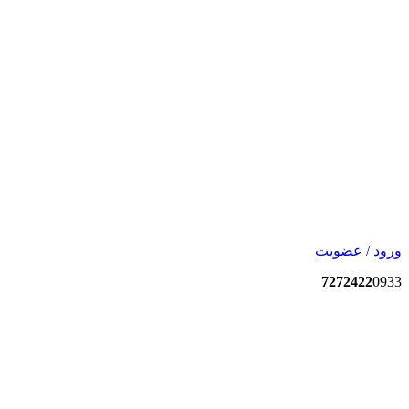
ورود / عضویت
7272422
0933