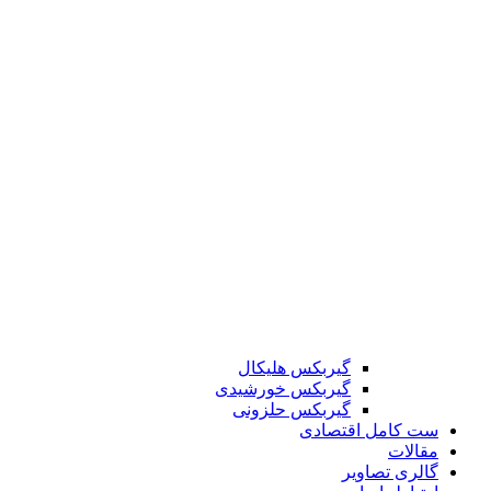
گیربکس هلیکال
گیربکس خورشیدی
گیربکس حلزونی
ست کامل اقتصادی
مقالات
گالری تصاویر