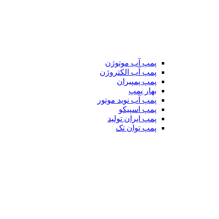
پمپ آب موتوژن
پمپ آب الکتروژن
پمپ پمپیران
بهار پمپ
پمپ آب نوید موتور
پمپ اسپیکو
پمپ ایران تولید
پمپ توان تک