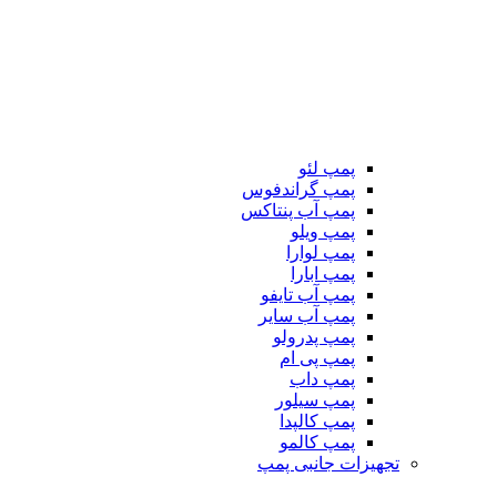
پمپ لئو
پمپ گراندفوس
پمپ آب پنتاکس
پمپ ویلو
پمپ لوارا
پمپ ابارا
پمپ آب تایفو
پمپ آب سایر
پمپ پدرولو
پمپ پی ام
پمپ داب
پمپ سیلور
پمپ کالپدا
پمپ کالمو
تجهیزات جانبی پمپ