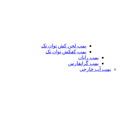
پمپ لجن کش توان تک
پمپ کفکش توان تک
پمپ رایان
پمپ گرانفارس
پمپ آب خارجی