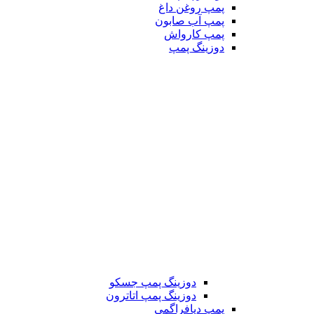
پمپ روغن داغ
پمپ آب صابون
پمپ کارواش
دوزینگ پمپ
دوزینگ پمپ جسکو
دوزینگ پمپ اتاترون
پمپ دیافراگمی