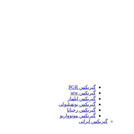
گیربکس PGR
گیربکس sew
گیربکس ایلماز
گیربکس بونفیلیولی
گیربکس رجیانا
گیربکس موتوواریو
گیربکس ایرانی