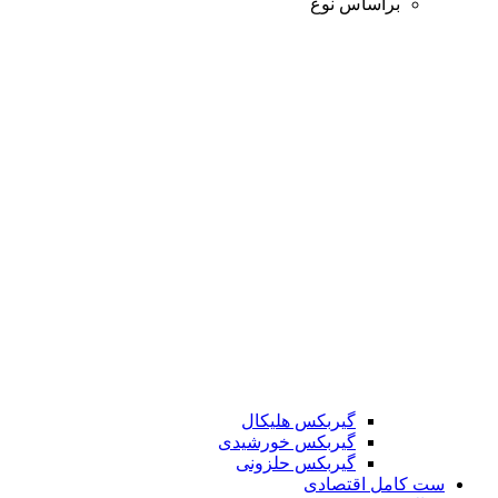
براساس نوع
گیربکس هلیکال
گیربکس خورشیدی
گیربکس حلزونی
ست کامل اقتصادی