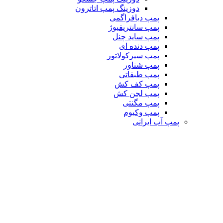
دوزینگ پمپ اتاترون
پمپ دیافراگمی
پمپ سانتریفیوژ
پمپ ساید چنل
پمپ دنده ای
پمپ سیرکولاتور
پمپ شناور
پمپ طبقاتی
پمپ کف کش
پمپ لجن کش
پمپ مگنتی
پمپ وکیوم
پمپ آب ایرانی