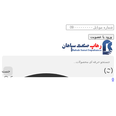
جستجو
0