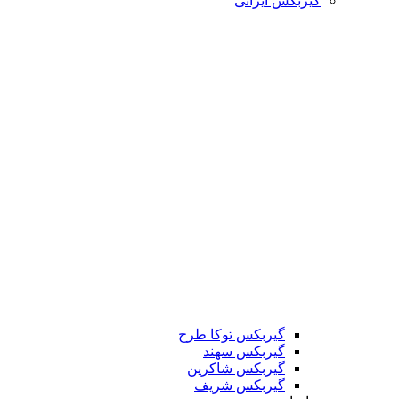
گیربکس ایرانی
گیربکس توکا طرح
گیربکس سهند
گیربکس شاکرین
گیربکس شریف