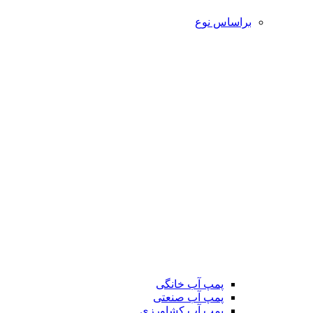
براساس نوع
پمپ آب خانگی
پمپ آب صنعتی
پمپ آب کشاورزی