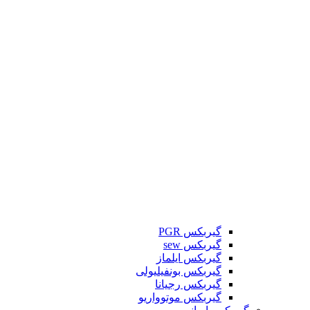
گیربکس PGR
گیربکس sew
گیربکس ایلماز
گیربکس بونفیلیولی
گیربکس رجیانا
گیربکس موتوواریو