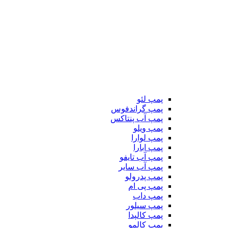
پمپ لئو
پمپ گراندفوس
پمپ آب پنتاکس
پمپ ویلو
پمپ لوارا
پمپ ابارا
پمپ آب تایفو
پمپ آب سایر
پمپ پدرولو
پمپ پی ام
پمپ داب
پمپ سیلور
پمپ کالپدا
پمپ کالمو