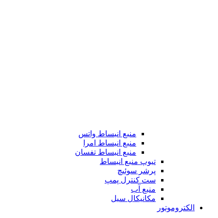
منبع انبساط واتس
منبع انبساط امرا
منبع انبساط تفسان
تیوپ منبع انبساط
پرشر سوئیچ
ست کنترل پمپ
منبع آب
مکانیکال سیل
الکتروموتور