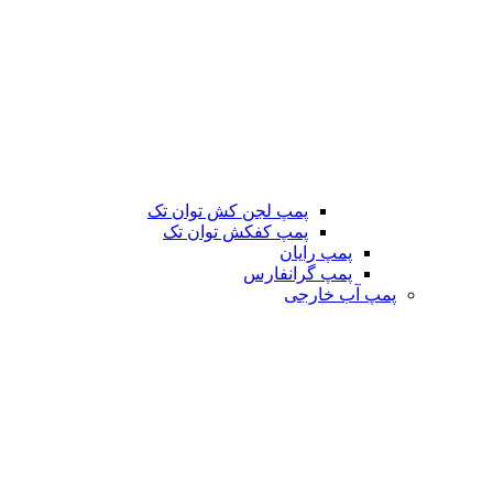
پمپ لجن کش توان تک
پمپ کفکش توان تک
پمپ رایان
پمپ گرانفارس
پمپ آب خارجی