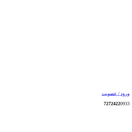
ورود / عضویت
7272422
0933