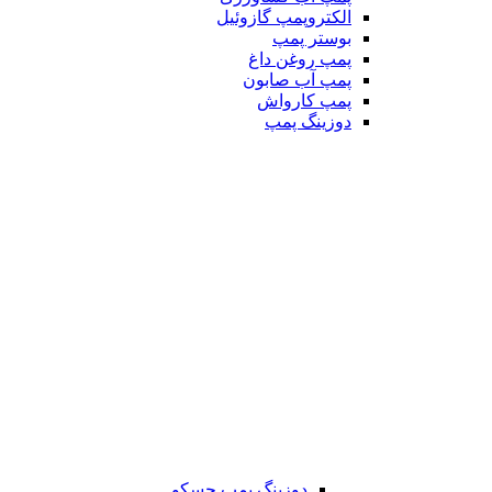
الکتروپمپ گازوئیل
بوستر پمپ
پمپ روغن داغ
پمپ آب صابون
پمپ کارواش
دوزینگ پمپ
دوزینگ پمپ جسکو