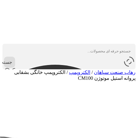
جستجو
رهاب صنعت سپاهان
/
الکتروپمپ
/
الکتروپمپ خانگی بشقابی
پروانه استیل موتوژن CM100