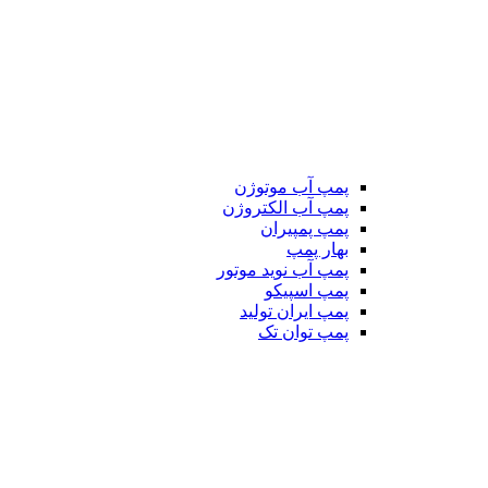
پمپ آب موتوژن
پمپ آب الکتروژن
پمپ پمپیران
بهار پمپ
پمپ آب نوید موتور
پمپ اسپیکو
پمپ ایران تولید
پمپ توان تک