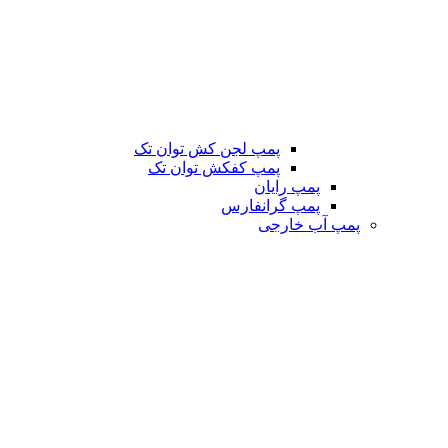
پمپ لجن کش توان تک
پمپ کفکش توان تک
پمپ رایان
پمپ گرانفارس
پمپ آب خارجی