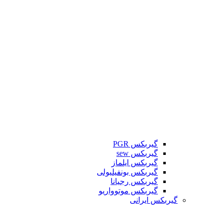
گیربکس PGR
گیربکس sew
گیربکس ایلماز
گیربکس بونفیلیولی
گیربکس رجیانا
گیربکس موتوواریو
گیربکس ایرانی