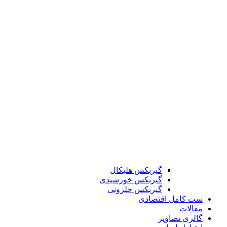
گیربکس هلیکال
گیربکس خورشیدی
گیربکس حلزونی
ست کامل اقتصادی
مقالات
گالری تصاویر