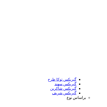
گیربکس توکا طرح
گیربکس سهند
گیربکس شاکرین
گیربکس شریف
براساس نوع