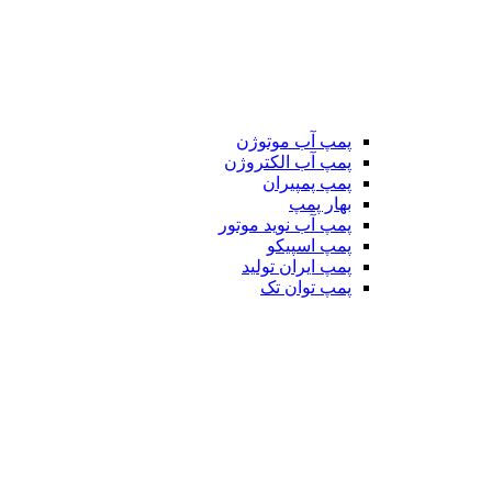
پمپ آب موتوژن
پمپ آب الکتروژن
پمپ پمپیران
بهار پمپ
پمپ آب نوید موتور
پمپ اسپیکو
پمپ ایران تولید
پمپ توان تک