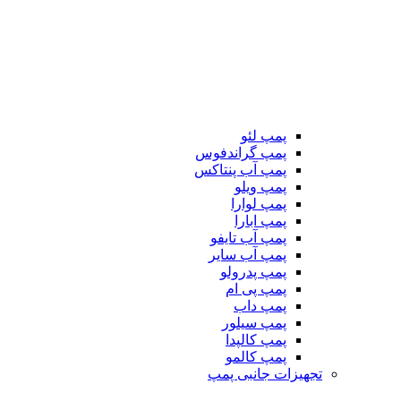
پمپ لئو
پمپ گراندفوس
پمپ آب پنتاکس
پمپ ویلو
پمپ لوارا
پمپ ابارا
پمپ آب تایفو
پمپ آب سایر
پمپ پدرولو
پمپ پی ام
پمپ داب
پمپ سیلور
پمپ کالپدا
پمپ کالمو
تجهیزات جانبی پمپ