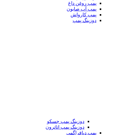
پمپ روغن داغ
پمپ آب صابون
پمپ کارواش
دوزینگ پمپ
دوزینگ پمپ جسکو
دوزینگ پمپ اتاترون
پمپ دیافراگمی