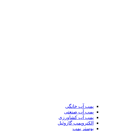
پمپ آب خانگی
پمپ آب صنعتی
پمپ آب کشاورزی
الکتروپمپ گازوئیل
بوستر پمپ