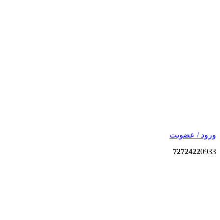
ورود / عضویت
7272422
0933