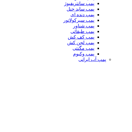
پمپ سانتریفیوژ
پمپ ساید چنل
پمپ دنده ای
پمپ سیرکولاتور
پمپ شناور
پمپ طبقاتی
پمپ کف کش
پمپ لجن کش
پمپ مگنتی
پمپ وکیوم
پمپ آب ایرانی