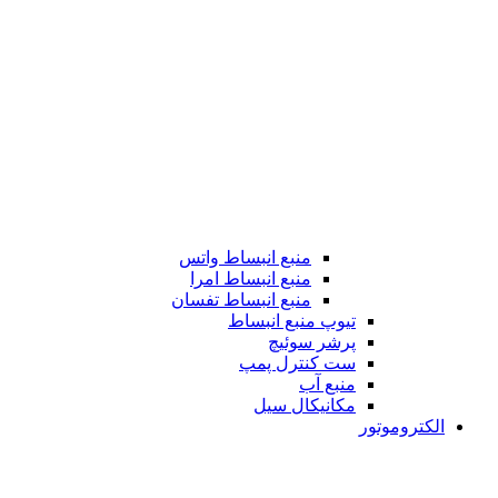
منبع انبساط واتس
منبع انبساط امرا
منبع انبساط تفسان
تیوپ منبع انبساط
پرشر سوئیچ
ست کنترل پمپ
منبع آب
مکانیکال سیل
الکتروموتور