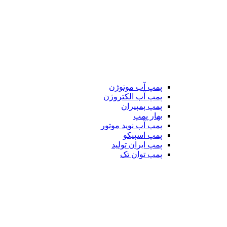
پمپ آب موتوژن
پمپ آب الکتروژن
پمپ پمپیران
بهار پمپ
پمپ آب نوید موتور
پمپ اسپیکو
پمپ ایران تولید
پمپ توان تک