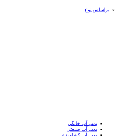
براساس نوع
پمپ آب خانگی
پمپ آب صنعتی
پمپ آب کشاورزی