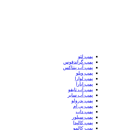
پمپ لئو
پمپ گراندفوس
پمپ آب پنتاکس
پمپ ویلو
پمپ لوارا
پمپ ابارا
پمپ آب تایفو
پمپ آب سایر
پمپ پدرولو
پمپ پی ام
پمپ داب
پمپ سیلور
پمپ کالپدا
پمپ کالمو