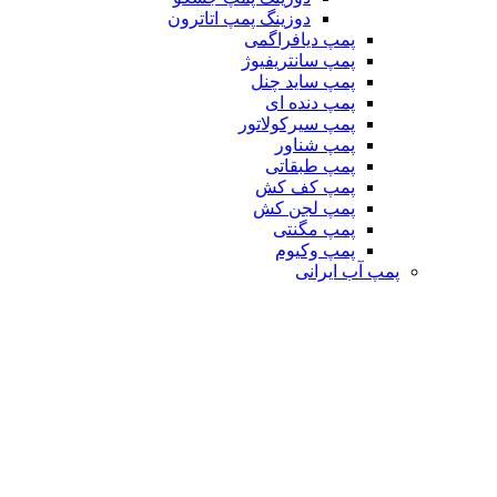
دوزینگ پمپ اتاترون
پمپ دیافراگمی
پمپ سانتریفیوژ
پمپ ساید چنل
پمپ دنده ای
پمپ سیرکولاتور
پمپ شناور
پمپ طبقاتی
پمپ کف کش
پمپ لجن کش
پمپ مگنتی
پمپ وکیوم
پمپ آب ایرانی