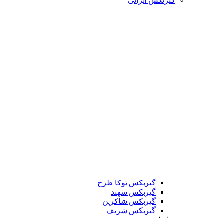
گیربکس ایرانی
گیربکس توکا طرح
گیربکس سهند
گیربکس شاکرین
گیربکس شریف