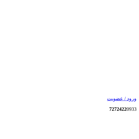
ورود / عضویت
7272422
0933