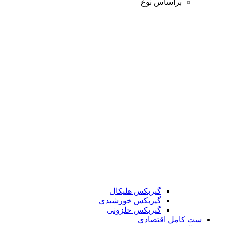
براساس نوع
گیربکس هلیکال
گیربکس خورشیدی
گیربکس حلزونی
ست کامل اقتصادی