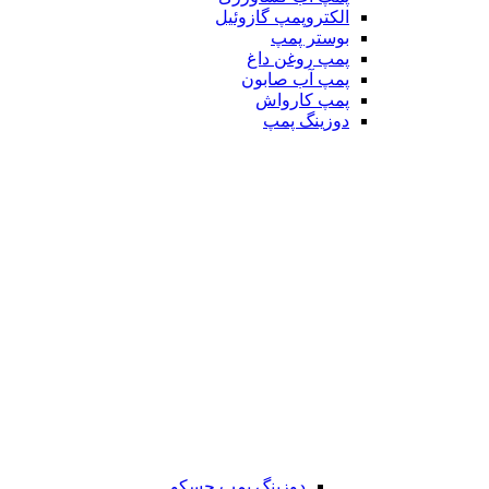
الکتروپمپ گازوئیل
بوستر پمپ
پمپ روغن داغ
پمپ آب صابون
پمپ کارواش
دوزینگ پمپ
دوزینگ پمپ جسکو