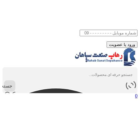
جستجو
0