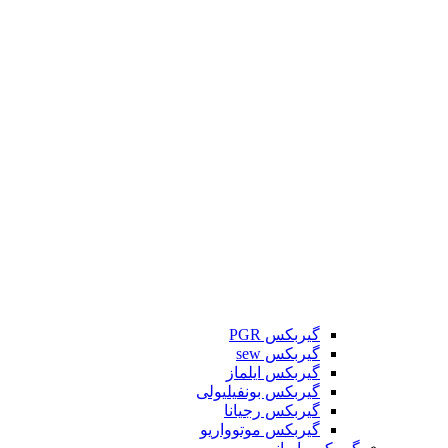
گیربکس PGR
گیربکس sew
گیربکس ایلماز
گیربکس بونفیلیولی
گیربکس رجیانا
گیربکس موتوواریو