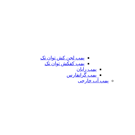
پمپ لجن کش توان تک
پمپ کفکش توان تک
پمپ رایان
پمپ گرانفارس
پمپ آب خارجی