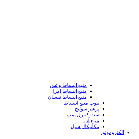
منبع انبساط واتس
منبع انبساط امرا
منبع انبساط تفسان
تیوپ منبع انبساط
پرشر سوئیچ
ست کنترل پمپ
منبع آب
مکانیکال سیل
الکتروموتور