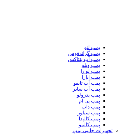
پمپ لئو
پمپ گراندفوس
پمپ آب پنتاکس
پمپ ویلو
پمپ لوارا
پمپ ابارا
پمپ آب تایفو
پمپ آب سایر
پمپ پدرولو
پمپ پی ام
پمپ داب
پمپ سیلور
پمپ کالپدا
پمپ کالمو
تجهیزات جانبی پمپ