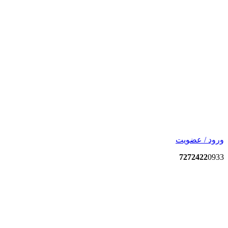
ورود / عضویت
7272422
0933