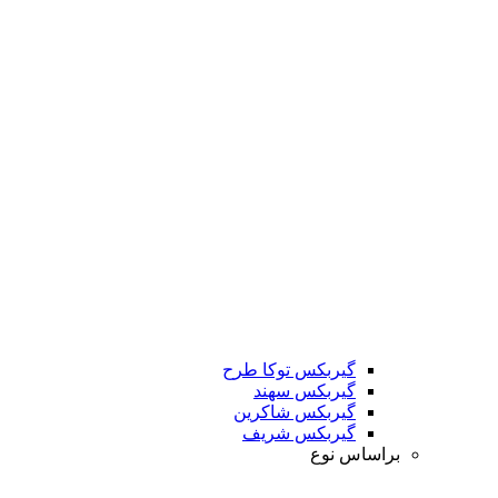
گیربکس توکا طرح
گیربکس سهند
گیربکس شاکرین
گیربکس شریف
براساس نوع