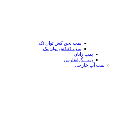
پمپ لجن کش توان تک
پمپ کفکش توان تک
پمپ رایان
پمپ گرانفارس
پمپ آب خارجی