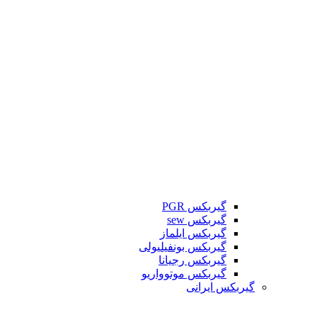
گیربکس PGR
گیربکس sew
گیربکس ایلماز
گیربکس بونفیلیولی
گیربکس رجیانا
گیربکس موتوواریو
گیربکس ایرانی