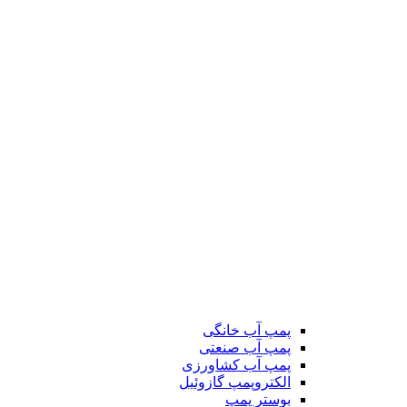
پمپ آب خانگی
پمپ آب صنعتی
پمپ آب کشاورزی
الکتروپمپ گازوئیل
بوستر پمپ