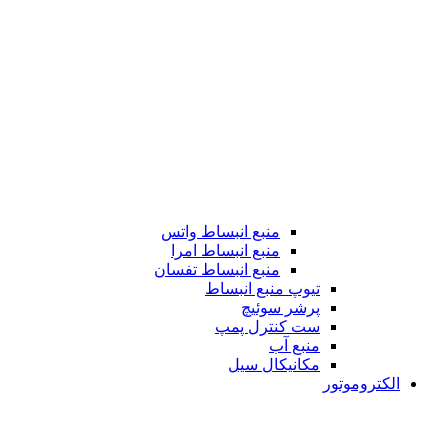
منبع انبساط واتس
منبع انبساط امرا
منبع انبساط تفسان
تیوپ منبع انبساط
پرشر سوئیچ
ست کنترل پمپ
منبع آب
مکانیکال سیل
الکتروموتور