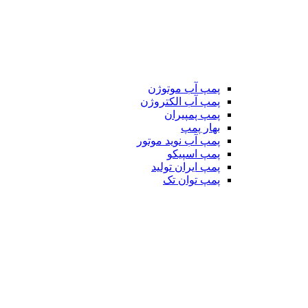
پمپ آب موتوژن
پمپ آب الکتروژن
پمپ پمپیران
بهار پمپ
پمپ آب نوید موتور
پمپ اسپیکو
پمپ ایران تولید
پمپ توان تک