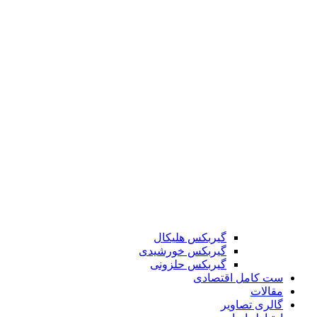
گیربکس هلیکال
گیربکس خورشیدی
گیربکس حلزونی
ست کامل اقتصادی
مقالات
گالری تصاویر