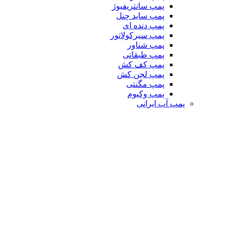
پمپ سانتریفیوژ
پمپ ساید چنل
پمپ دنده ای
پمپ سیرکولاتور
پمپ شناور
پمپ طبقاتی
پمپ کف کش
پمپ لجن کش
پمپ مگنتی
پمپ وکیوم
پمپ آب ایرانی