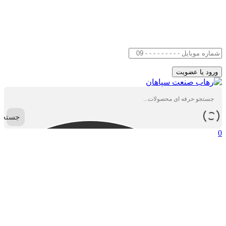
جستجو
0