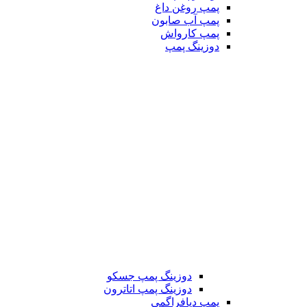
پمپ روغن داغ
پمپ آب صابون
پمپ کارواش
دوزینگ پمپ
دوزینگ پمپ جسکو
دوزینگ پمپ اتاترون
پمپ دیافراگمی