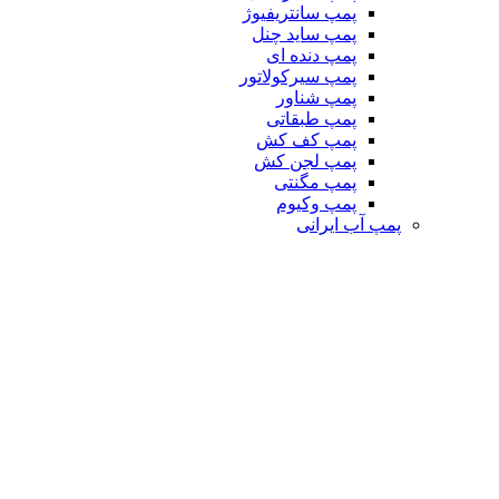
پمپ سانتریفیوژ
پمپ ساید چنل
پمپ دنده ای
پمپ سیرکولاتور
پمپ شناور
پمپ طبقاتی
پمپ کف کش
پمپ لجن کش
پمپ مگنتی
پمپ وکیوم
پمپ آب ایرانی