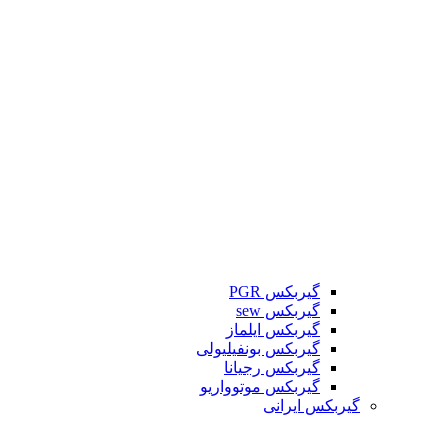
گیربکس PGR
گیربکس sew
گیربکس ایلماز
گیربکس بونفیلیولی
گیربکس رجیانا
گیربکس موتوواریو
گیربکس ایرانی