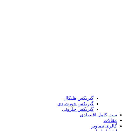
گیربکس هلیکال
گیربکس خورشیدی
گیربکس حلزونی
ست کامل اقتصادی
مقالات
گالری تصاویر