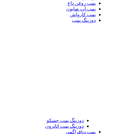
پمپ روغن داغ
پمپ آب صابون
پمپ کارواش
دوزینگ پمپ
دوزینگ پمپ جسکو
دوزینگ پمپ اتاترون
پمپ دیافراگمی