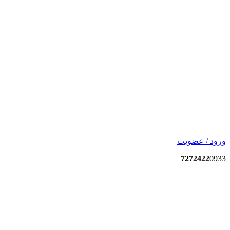
ورود / عضویت
7272422
0933