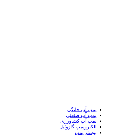
پمپ آب خانگی
پمپ آب صنعتی
پمپ آب کشاورزی
الکتروپمپ گازوئیل
بوستر پمپ