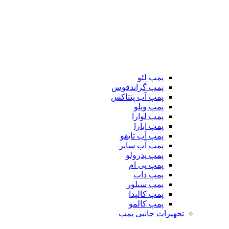
پمپ لئو
پمپ گراندفوس
پمپ آب پنتاکس
پمپ ویلو
پمپ لوارا
پمپ ابارا
پمپ آب تایفو
پمپ آب سایر
پمپ پدرولو
پمپ پی ام
پمپ داب
پمپ سیلور
پمپ کالپدا
پمپ کالمو
تجهیزات جانبی پمپ