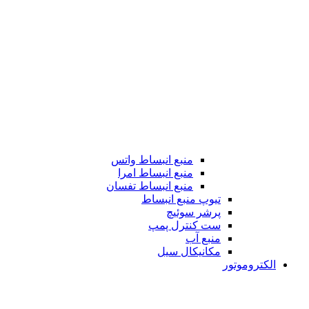
منبع انبساط واتس
منبع انبساط امرا
منبع انبساط تفسان
تیوپ منبع انبساط
پرشر سوئیچ
ست کنترل پمپ
منبع آب
مکانیکال سیل
الکتروموتور