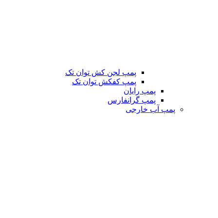
پمپ لجن کش توان تک
پمپ کفکش توان تک
پمپ رایان
پمپ گرانفارس
پمپ آب خارجی