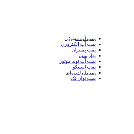
پمپ آب موتوژن
پمپ آب الکتروژن
پمپ پمپیران
بهار پمپ
پمپ آب نوید موتور
پمپ اسپیکو
پمپ ایران تولید
پمپ توان تک