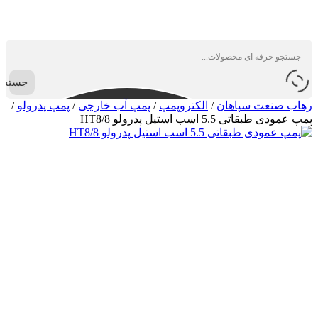
جستجو
رهاب صنعت سپاهان
/
الکتروپمپ
/
پمپ آب خارجی
/
پمپ پدرولو
/
پمپ عمودی طبقاتی 5.5 اسب استیل پدرولو HT8/8