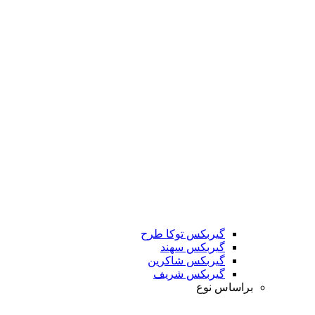
گیربکس توکا طرح
گیربکس سهند
گیربکس شاکرین
گیربکس شریف
براساس نوع