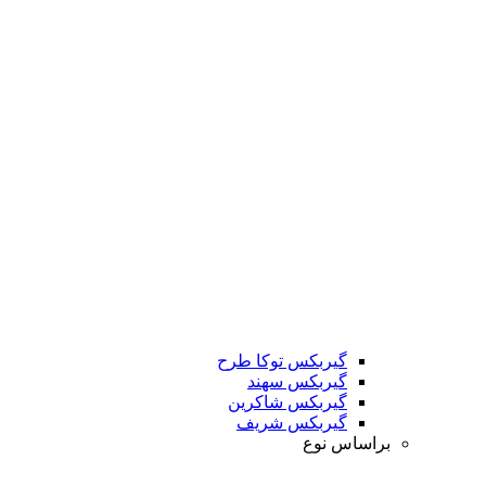
گیربکس توکا طرح
گیربکس سهند
گیربکس شاکرین
گیربکس شریف
براساس نوع