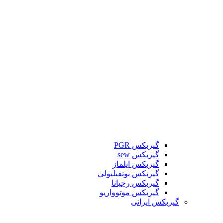
گیربکس PGR
گیربکس sew
گیربکس ایلماز
گیربکس بونفیلیولی
گیربکس رجیانا
گیربکس موتوواریو
گیربکس ایرانی