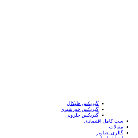
گیربکس هلیکال
گیربکس خورشیدی
گیربکس حلزونی
ست کامل اقتصادی
مقالات
گالری تصاویر