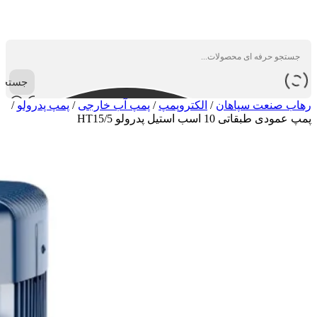
جستجو
رهاب صنعت سپاهان
/
الکتروپمپ
/
پمپ آب خارجی
/
پمپ پدرولو
/
پمپ عمودی طبقاتی 10 اسب استیل پدرولو HT15/5