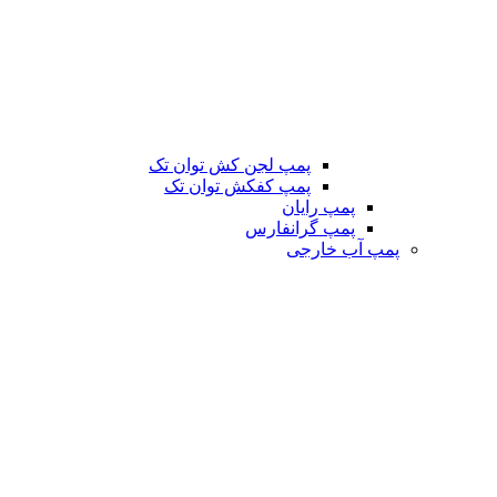
پمپ لجن کش توان تک
پمپ کفکش توان تک
پمپ رایان
پمپ گرانفارس
پمپ آب خارجی