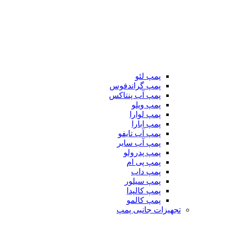
پمپ لئو
پمپ گراندفوس
پمپ آب پنتاکس
پمپ ویلو
پمپ لوارا
پمپ ابارا
پمپ آب تایفو
پمپ آب سایر
پمپ پدرولو
پمپ پی ام
پمپ داب
پمپ سیلور
پمپ کالپدا
پمپ کالمو
تجهیزات جانبی پمپ