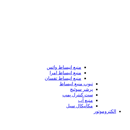
منبع انبساط واتس
منبع انبساط امرا
منبع انبساط تفسان
تیوپ منبع انبساط
پرشر سوئیچ
ست کنترل پمپ
منبع آب
مکانیکال سیل
الکتروموتور