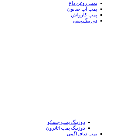
پمپ روغن داغ
پمپ آب صابون
پمپ کارواش
دوزینگ پمپ
دوزینگ پمپ جسکو
دوزینگ پمپ اتاترون
پمپ دیافراگمی