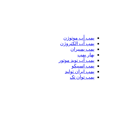
پمپ آب موتوژن
پمپ آب الکتروژن
پمپ پمپیران
بهار پمپ
پمپ آب نوید موتور
پمپ اسپیکو
پمپ ایران تولید
پمپ توان تک