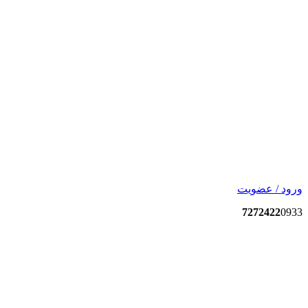
ورود / عضویت
7272422
0933