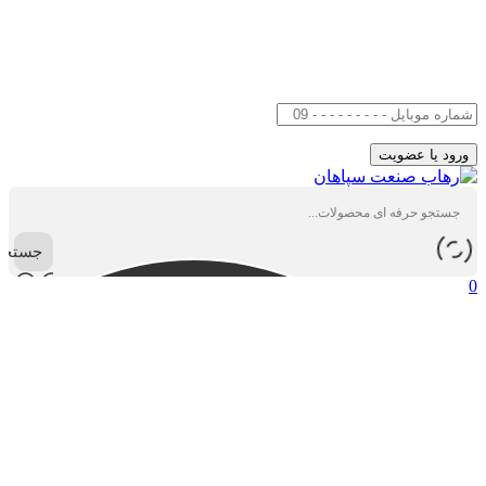
جستجو
0