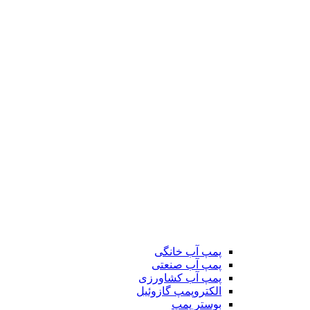
پمپ آب خانگی
پمپ آب صنعتی
پمپ آب کشاورزی
الکتروپمپ گازوئیل
بوستر پمپ