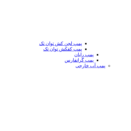
پمپ لجن کش توان تک
پمپ کفکش توان تک
پمپ رایان
پمپ گرانفارس
پمپ آب خارجی