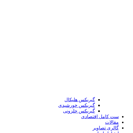
گیربکس هلیکال
گیربکس خورشیدی
گیربکس حلزونی
ست کامل اقتصادی
مقالات
گالری تصاویر