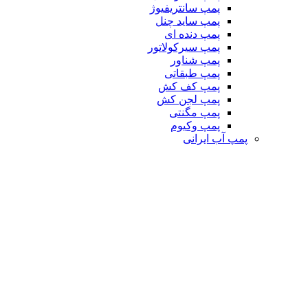
پمپ سانتریفیوژ
پمپ ساید چنل
پمپ دنده ای
پمپ سیرکولاتور
پمپ شناور
پمپ طبقاتی
پمپ کف کش
پمپ لجن کش
پمپ مگنتی
پمپ وکیوم
پمپ آب ایرانی