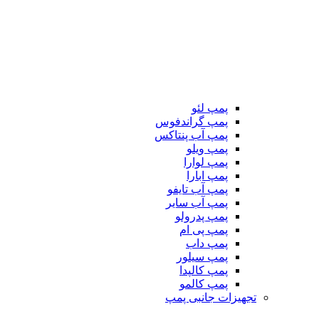
پمپ لئو
پمپ گراندفوس
پمپ آب پنتاکس
پمپ ویلو
پمپ لوارا
پمپ ابارا
پمپ آب تایفو
پمپ آب سایر
پمپ پدرولو
پمپ پی ام
پمپ داب
پمپ سیلور
پمپ کالپدا
پمپ کالمو
تجهیزات جانبی پمپ