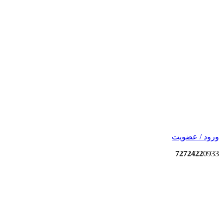
ورود / عضویت
7272422
0933