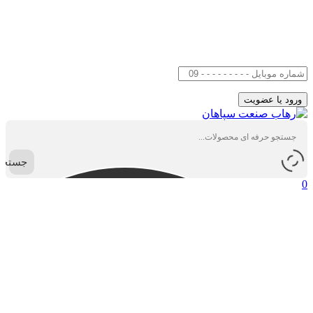
جستجو
0