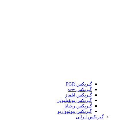
گیربکس PGR
گیربکس sew
گیربکس ایلماز
گیربکس بونفیلیولی
گیربکس رجیانا
گیربکس موتوواریو
گیربکس ایرانی