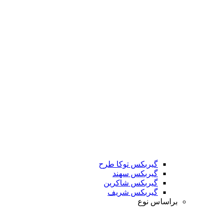
گیربکس توکا طرح
گیربکس سهند
گیربکس شاکرین
گیربکس شریف
براساس نوع