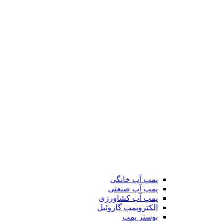
پمپ آب خانگی
پمپ آب صنعتی
پمپ آب کشاورزی
الکتروپمپ گازوئیل
بوستر پمپ