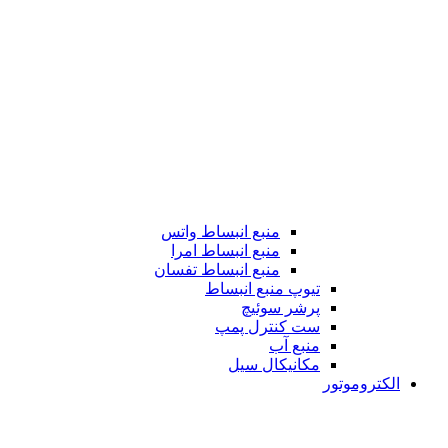
منبع انبساط واتس
منبع انبساط امرا
منبع انبساط تفسان
تیوپ منبع انبساط
پرشر سوئیچ
ست کنترل پمپ
منبع آب
مکانیکال سیل
الکتروموتور