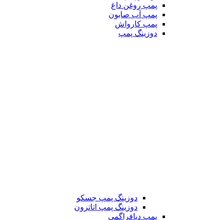
پمپ روغن داغ
پمپ آب صابون
پمپ کارواش
دوزینگ پمپ
دوزینگ پمپ جسکو
دوزینگ پمپ اتاترون
پمپ دیافراگمی