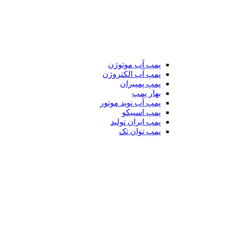
پمپ آب موتوژن
پمپ آب الکتروژن
پمپ پمپیران
بهار پمپ
پمپ آب نوید موتور
پمپ اسپیکو
پمپ ایران تولید
پمپ توان تک