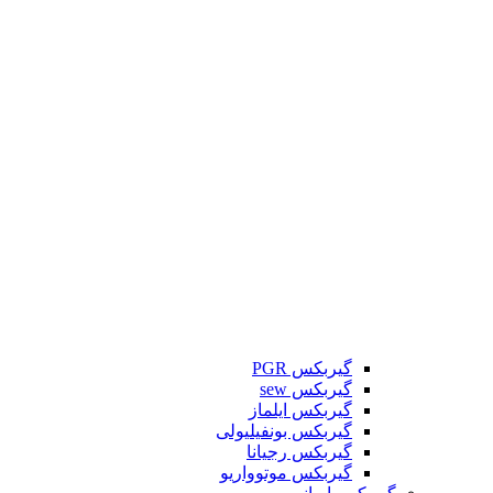
گیربکس PGR
گیربکس sew
گیربکس ایلماز
گیربکس بونفیلیولی
گیربکس رجیانا
گیربکس موتوواریو