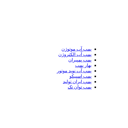
پمپ آب موتوژن
پمپ آب الکتروژن
پمپ پمپیران
بهار پمپ
پمپ آب نوید موتور
پمپ اسپیکو
پمپ ایران تولید
پمپ توان تک