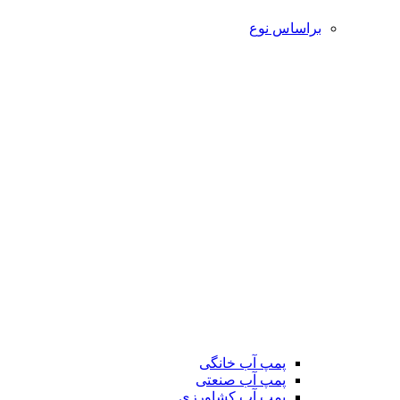
براساس نوع
پمپ آب خانگی
پمپ آب صنعتی
پمپ آب کشاورزی