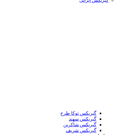
گیربکس ایرانی
گیربکس توکا طرح
گیربکس سهند
گیربکس شاکرین
گیربکس شریف