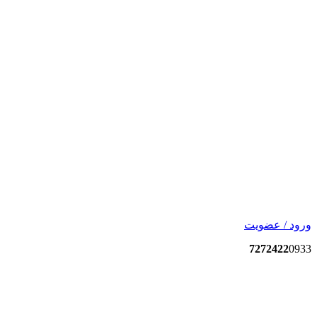
ورود / عضویت
7272422
0933