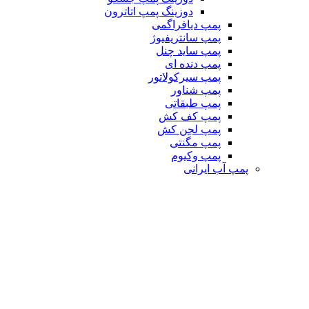
دوزینگ پمپ اتاترون
پمپ دیافراگمی
پمپ سانتریفیوژ
پمپ ساید چنل
پمپ دنده ای
پمپ سیرکولاتور
پمپ شناور
پمپ طبقاتی
پمپ کف کش
پمپ لجن کش
پمپ مگنتی
پمپ وکیوم
پمپ آب ایرانی