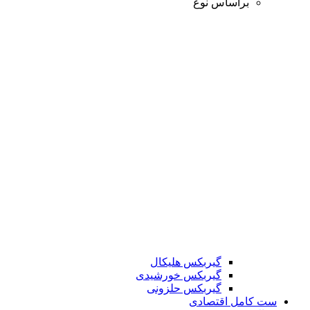
براساس نوع
گیربکس هلیکال
گیربکس خورشیدی
گیربکس حلزونی
ست کامل اقتصادی