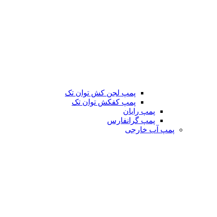
پمپ لجن کش توان تک
پمپ کفکش توان تک
پمپ رایان
پمپ گرانفارس
پمپ آب خارجی