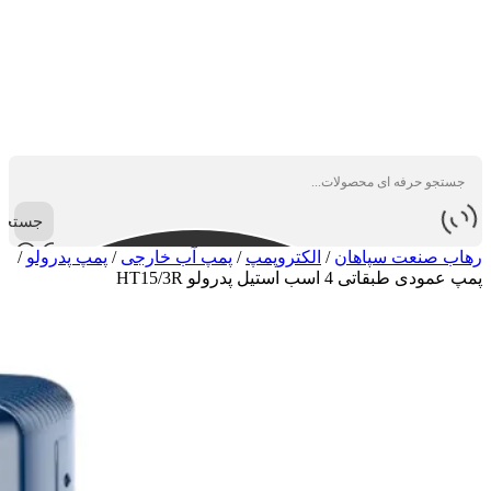
جستجو
رهاب صنعت سپاهان
/
الکتروپمپ
/
پمپ آب خارجی
/
پمپ پدرولو
/
پمپ عمودی طبقاتی 4 اسب استیل پدرولو HT15/3R