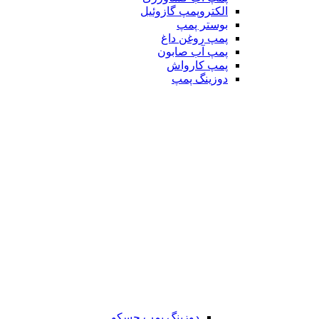
الکتروپمپ گازوئیل
بوستر پمپ
پمپ روغن داغ
پمپ آب صابون
پمپ کارواش
دوزینگ پمپ
دوزینگ پمپ جسکو