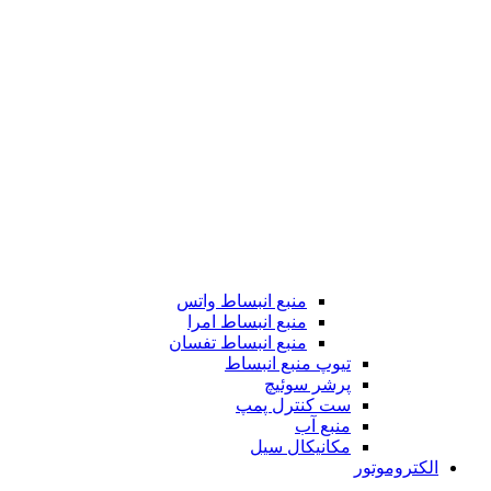
منبع انبساط واتس
منبع انبساط امرا
منبع انبساط تفسان
تیوپ منبع انبساط
پرشر سوئیچ
ست کنترل پمپ
منبع آب
مکانیکال سیل
الکتروموتور