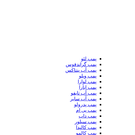
پمپ لئو
پمپ گراندفوس
پمپ آب پنتاکس
پمپ ویلو
پمپ لوارا
پمپ ابارا
پمپ آب تایفو
پمپ آب سایر
پمپ پدرولو
پمپ پی ام
پمپ داب
پمپ سیلور
پمپ کالپدا
پمپ کالمو