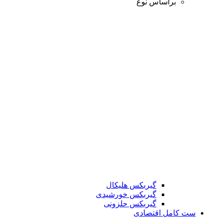
براساس نوع
گیربکس هلیکال
گیربکس خورشیدی
گیربکس حلزونی
ست کامل اقتصادی