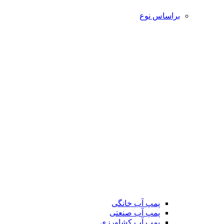
براساس نوع
پمپ آب خانگی
پمپ آب صنعتی
پمپ آب کشاورزی