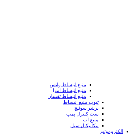
منبع انبساط واتس
منبع انبساط امرا
منبع انبساط تفسان
تیوپ منبع انبساط
پرشر سوئیچ
ست کنترل پمپ
منبع آب
مکانیکال سیل
الکتروموتور