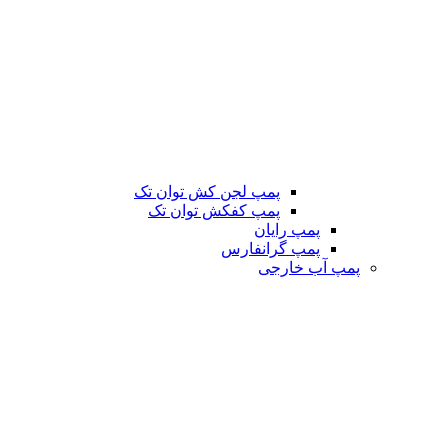
پمپ لجن کش توان تک
پمپ کفکش توان تک
پمپ رایان
پمپ گرانفارس
پمپ آب خارجی