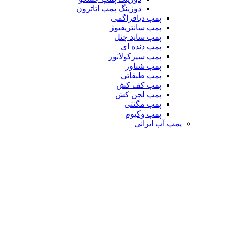
دوزینگ پمپ اتاترون
پمپ دیافراگمی
پمپ سانتریفیوژ
پمپ ساید چنل
پمپ دنده ای
پمپ سیرکولاتور
پمپ شناور
پمپ طبقاتی
پمپ کف کش
پمپ لجن کش
پمپ مگنتی
پمپ وکیوم
پمپ آب ایرانی