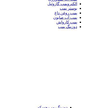
الکتروپمپ گازوئیل
بوستر پمپ
پمپ روغن داغ
پمپ آب صابون
پمپ کارواش
دوزینگ پمپ
دوزینگ پمپ جسکو