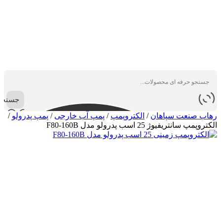
جستجو
رهاب صنعت سپاهان
/
الکتروپمپ
/
پمپ آب خارجی
/
پمپ پدرولو
/
الکتروپمپ سانتریفیوژ 25 اسب پدرولو مدل F80-160B