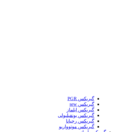
گیربکس PGR
گیربکس sew
گیربکس ایلماز
گیربکس بونفیلیولی
گیربکس رجیانا
گیربکس موتوواریو