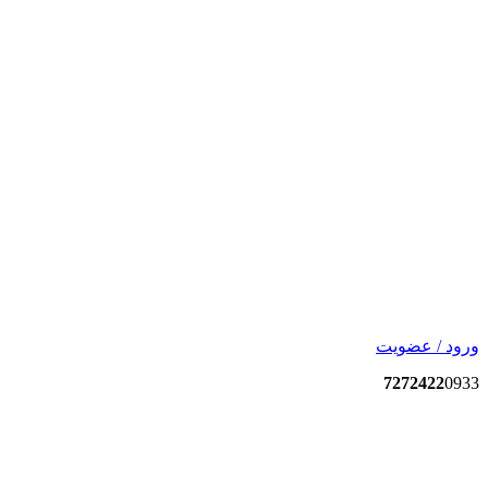
ورود / عضویت
7272422
0933