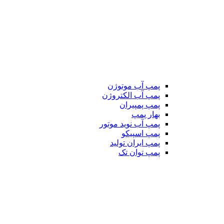
پمپ آب موتوژن
پمپ آب الکتروژن
پمپ پمپیران
بهار پمپ
پمپ آب نوید موتور
پمپ اسپیکو
پمپ ایران تولید
پمپ توان تک