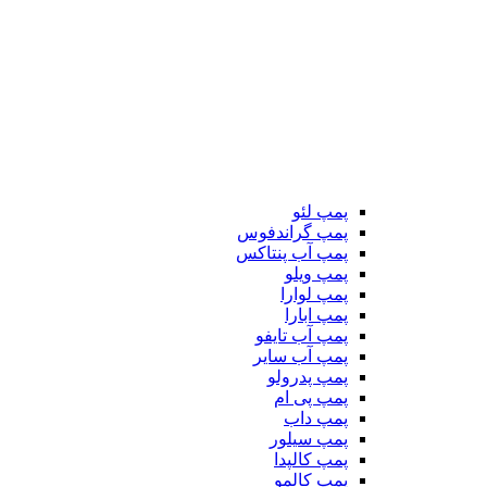
پمپ لئو
پمپ گراندفوس
پمپ آب پنتاکس
پمپ ویلو
پمپ لوارا
پمپ ابارا
پمپ آب تایفو
پمپ آب سایر
پمپ پدرولو
پمپ پی ام
پمپ داب
پمپ سیلور
پمپ کالپدا
پمپ کالمو