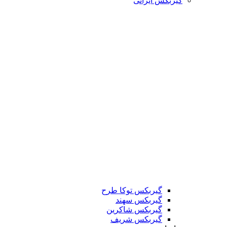
گیربکس ایرانی
گیربکس توکا طرح
گیربکس سهند
گیربکس شاکرین
گیربکس شریف