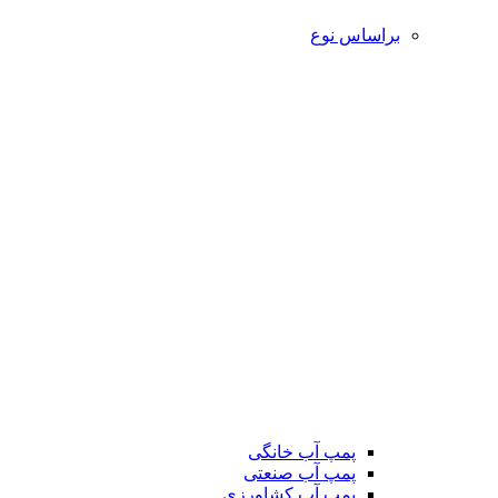
براساس نوع
پمپ آب خانگی
پمپ آب صنعتی
پمپ آب کشاورزی