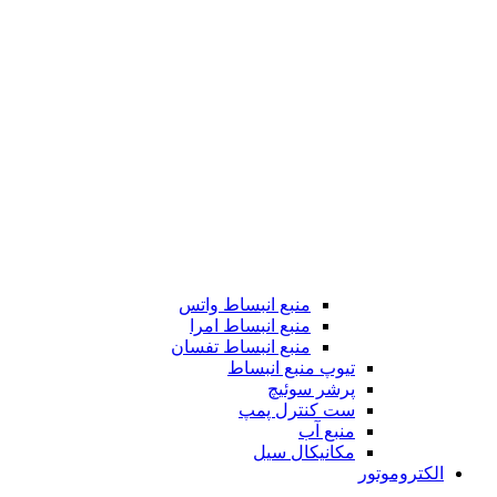
منبع انبساط واتس
منبع انبساط امرا
منبع انبساط تفسان
تیوپ منبع انبساط
پرشر سوئیچ
ست کنترل پمپ
منبع آب
مکانیکال سیل
الکتروموتور