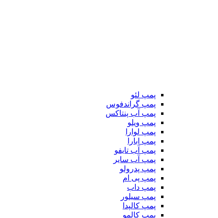
پمپ لئو
پمپ گراندفوس
پمپ آب پنتاکس
پمپ ویلو
پمپ لوارا
پمپ ابارا
پمپ آب تایفو
پمپ آب سایر
پمپ پدرولو
پمپ پی ام
پمپ داب
پمپ سیلور
پمپ کالپدا
پمپ کالمو