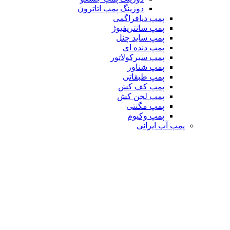
دوزینگ پمپ اتاترون
پمپ دیافراگمی
پمپ سانتریفیوژ
پمپ ساید چنل
پمپ دنده ای
پمپ سیرکولاتور
پمپ شناور
پمپ طبقاتی
پمپ کف کش
پمپ لجن کش
پمپ مگنتی
پمپ وکیوم
پمپ آب ایرانی