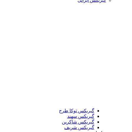
گیربکس ایرانی
گیربکس توکا طرح
گیربکس سهند
گیربکس شاکرین
گیربکس شریف