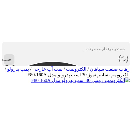
جستجو
رهاب صنعت سپاهان
/
الکتروپمپ
/
پمپ آب خارجی
/
پمپ پدرولو
/
الکتروپمپ سانتریفیوژ 30 اسب پدرولو مدل F80-160A