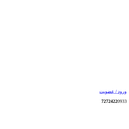
ورود / عضویت
7272422
0933