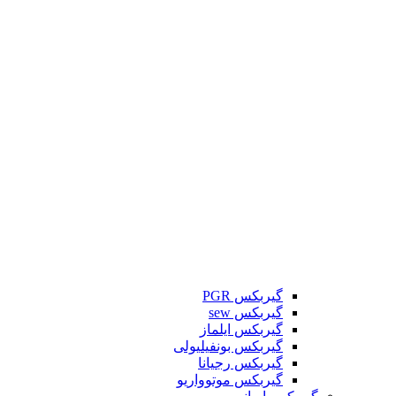
گیربکس PGR
گیربکس sew
گیربکس ایلماز
گیربکس بونفیلیولی
گیربکس رجیانا
گیربکس موتوواریو