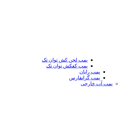
پمپ لجن کش توان تک
پمپ کفکش توان تک
پمپ رایان
پمپ گرانفارس
پمپ آب خارجی