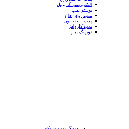
الکتروپمپ گازوئیل
بوستر پمپ
پمپ روغن داغ
پمپ آب صابون
پمپ کارواش
دوزینگ پمپ
دوزینگ پمپ جسکو