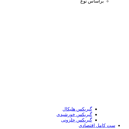
براساس نوع
گیربکس هلیکال
گیربکس خورشیدی
گیربکس حلزونی
ست کامل اقتصادی