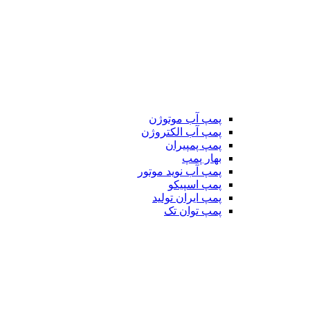
پمپ آب موتوژن
پمپ آب الکتروژن
پمپ پمپیران
بهار پمپ
پمپ آب نوید موتور
پمپ اسپیکو
پمپ ایران تولید
پمپ توان تک