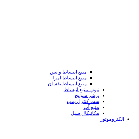
منبع انبساط واتس
منبع انبساط امرا
منبع انبساط تفسان
تیوپ منبع انبساط
پرشر سوئیچ
ست کنترل پمپ
منبع آب
مکانیکال سیل
الکتروموتور