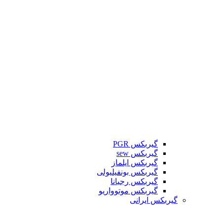
گیربکس PGR
گیربکس sew
گیربکس ایلماز
گیربکس بونفیلیولی
گیربکس رجیانا
گیربکس موتوواریو
گیربکس ایرانی