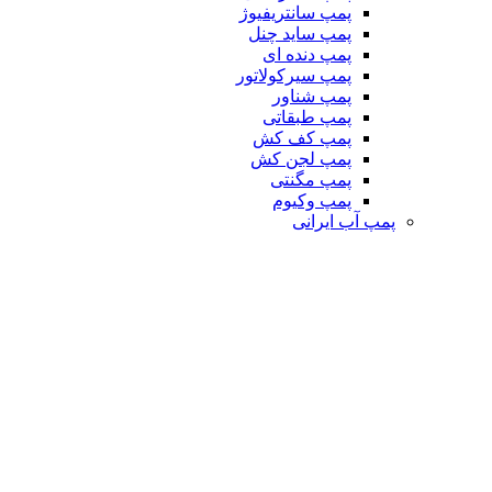
پمپ سانتریفیوژ
پمپ ساید چنل
پمپ دنده ای
پمپ سیرکولاتور
پمپ شناور
پمپ طبقاتی
پمپ کف کش
پمپ لجن کش
پمپ مگنتی
پمپ وکیوم
پمپ آب ایرانی