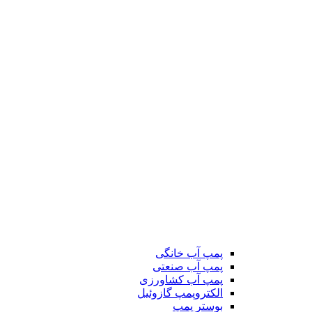
پمپ آب خانگی
پمپ آب صنعتی
پمپ آب کشاورزی
الکتروپمپ گازوئیل
بوستر پمپ