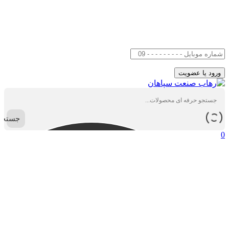
جستجو
0