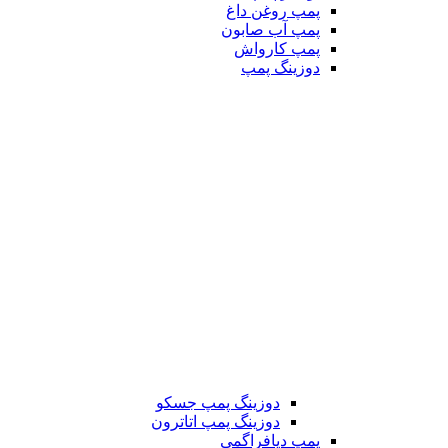
پمپ روغن داغ
پمپ آب صابون
پمپ کارواش
دوزینگ پمپ
دوزینگ پمپ جسکو
دوزینگ پمپ اتاترون
پمپ دیافراگمی