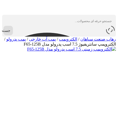
جستجو
رهاب صنعت سپاهان
/
الکتروپمپ
/
پمپ آب خارجی
/
پمپ پدرولو
/
الکتروپمپ سانتریفیوژ 7.5 اسب پدرولو مدل F65-125B