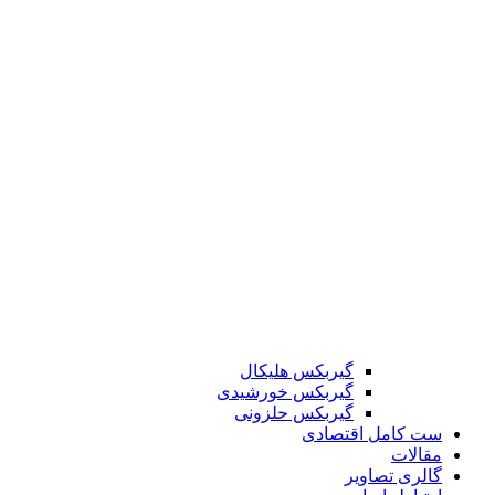
گیربکس هلیکال
گیربکس خورشیدی
گیربکس حلزونی
ست کامل اقتصادی
مقالات
گالری تصاویر