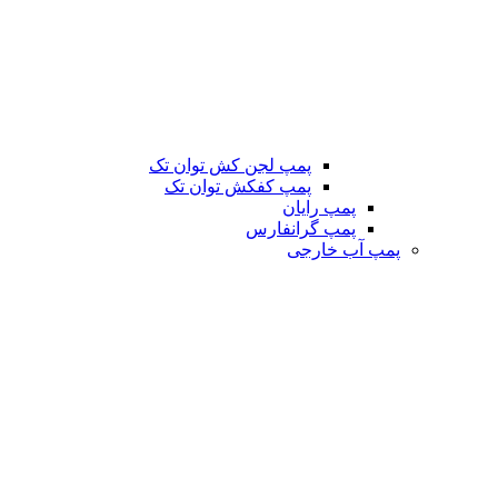
پمپ لجن کش توان تک
پمپ کفکش توان تک
پمپ رایان
پمپ گرانفارس
پمپ آب خارجی