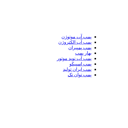
پمپ آب موتوژن
پمپ آب الکتروژن
پمپ پمپیران
بهار پمپ
پمپ آب نوید موتور
پمپ اسپیکو
پمپ ایران تولید
پمپ توان تک