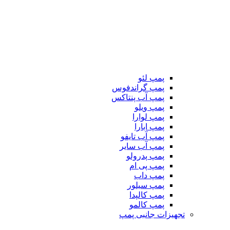
پمپ لئو
پمپ گراندفوس
پمپ آب پنتاکس
پمپ ویلو
پمپ لوارا
پمپ ابارا
پمپ آب تایفو
پمپ آب سایر
پمپ پدرولو
پمپ پی ام
پمپ داب
پمپ سیلور
پمپ کالپدا
پمپ کالمو
تجهیزات جانبی پمپ