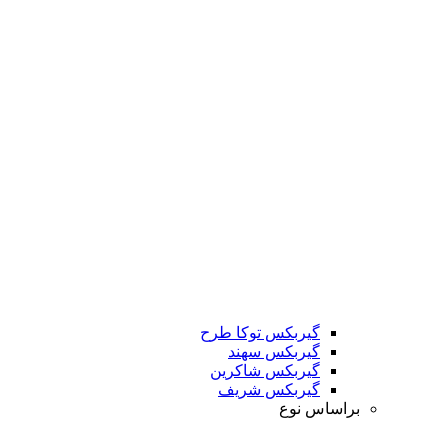
گیربکس توکا طرح
گیربکس سهند
گیربکس شاکرین
گیربکس شریف
براساس نوع