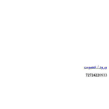
ورود / عضویت
7272422
0933