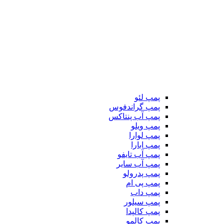
پمپ لئو
پمپ گراندفوس
پمپ آب پنتاکس
پمپ ویلو
پمپ لوارا
پمپ ابارا
پمپ آب تایفو
پمپ آب سایر
پمپ پدرولو
پمپ پی ام
پمپ داب
پمپ سیلور
پمپ کالپدا
پمپ کالمو