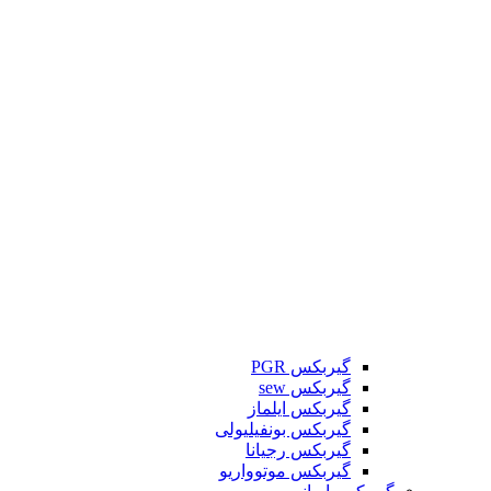
گیربکس PGR
گیربکس sew
گیربکس ایلماز
گیربکس بونفیلیولی
گیربکس رجیانا
گیربکس موتوواریو