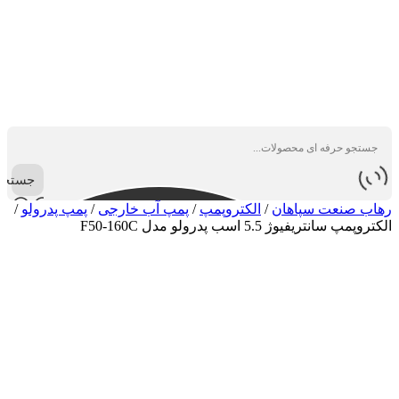
جستجو
رهاب صنعت سپاهان
/
الکتروپمپ
/
پمپ آب خارجی
/
پمپ پدرولو
/
الکتروپمپ سانتریفیوژ 5.5 اسب پدرولو مدل F50-160C