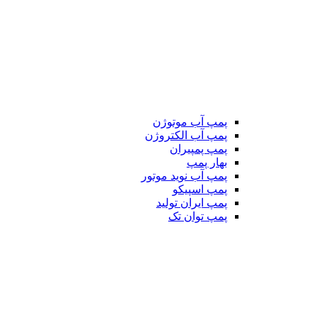
پمپ آب موتوژن
پمپ آب الکتروژن
پمپ پمپیران
بهار پمپ
پمپ آب نوید موتور
پمپ اسپیکو
پمپ ایران تولید
پمپ توان تک