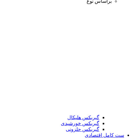
براساس نوع
گیربکس هلیکال
گیربکس خورشیدی
گیربکس حلزونی
ست کامل اقتصادی