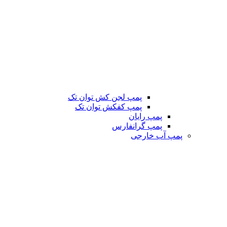
پمپ لجن کش توان تک
پمپ کفکش توان تک
پمپ رایان
پمپ گرانفارس
پمپ آب خارجی