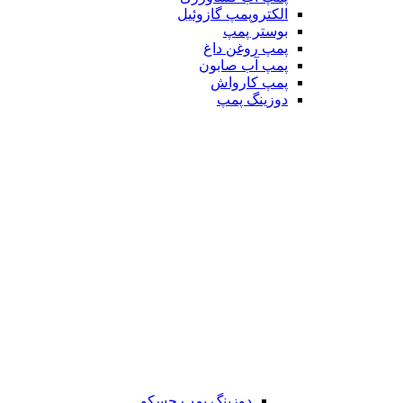
الکتروپمپ گازوئیل
بوستر پمپ
پمپ روغن داغ
پمپ آب صابون
پمپ کارواش
دوزینگ پمپ
دوزینگ پمپ جسکو