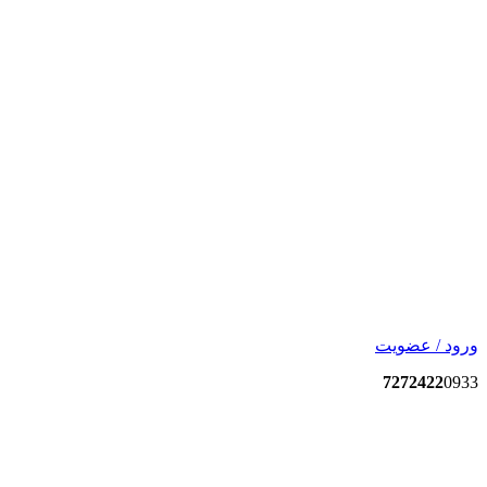
ورود / عضویت
7272422
0933