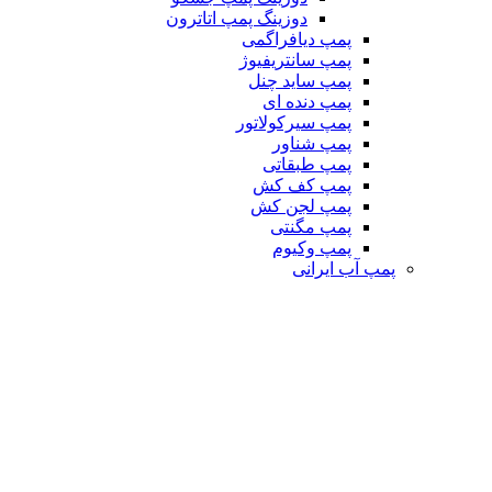
دوزینگ پمپ اتاترون
پمپ دیافراگمی
پمپ سانتریفیوژ
پمپ ساید چنل
پمپ دنده ای
پمپ سیرکولاتور
پمپ شناور
پمپ طبقاتی
پمپ کف کش
پمپ لجن کش
پمپ مگنتی
پمپ وکیوم
پمپ آب ایرانی