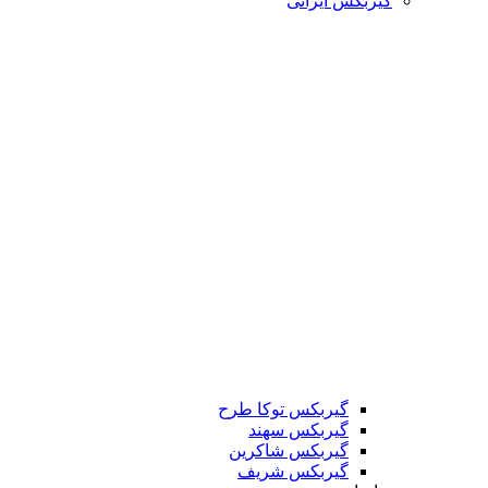
گیربکس ایرانی
گیربکس توکا طرح
گیربکس سهند
گیربکس شاکرین
گیربکس شریف