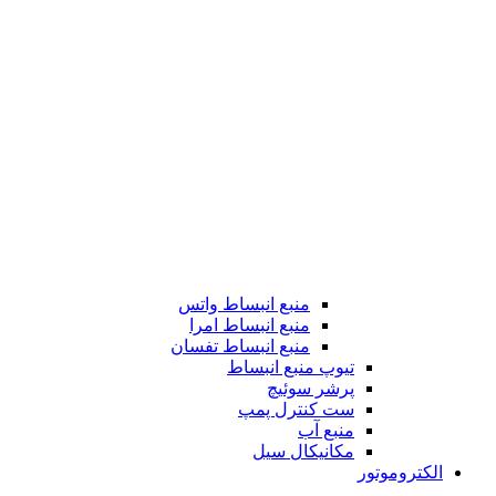
منبع انبساط واتس
منبع انبساط امرا
منبع انبساط تفسان
تیوپ منبع انبساط
پرشر سوئیچ
ست کنترل پمپ
منبع آب
مکانیکال سیل
الکتروموتور