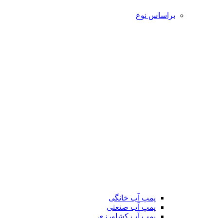
براساس نوع
پمپ آب خانگی
پمپ آب صنعتی
پمپ آب کشاورزی