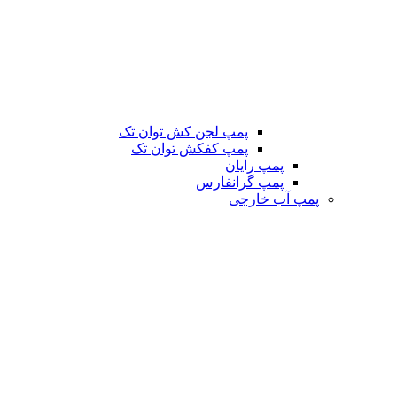
پمپ لجن کش توان تک
پمپ کفکش توان تک
پمپ رایان
پمپ گرانفارس
پمپ آب خارجی