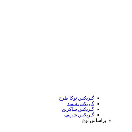
گیربکس توکا طرح
گیربکس سهند
گیربکس شاکرین
گیربکس شریف
براساس نوع