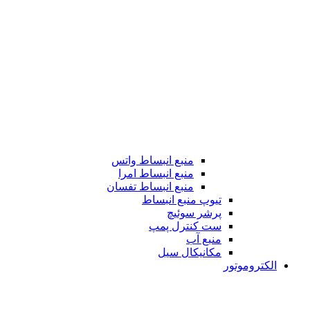
منبع انبساط واتس
منبع انبساط امرا
منبع انبساط تفسان
تیوپ منبع انبساط
پرشر سوئیچ
ست کنترل پمپ
منبع آب
مکانیکال سیل
الکتروموتور