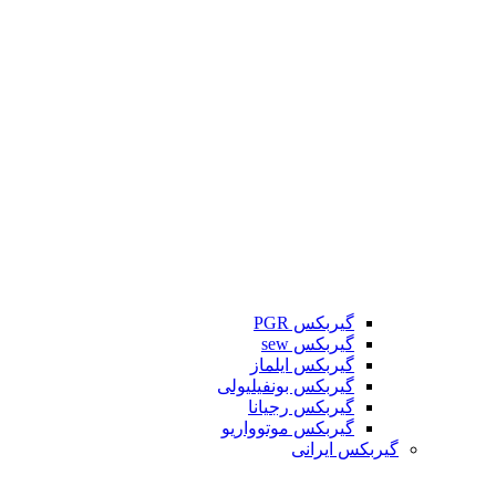
گیربکس PGR
گیربکس sew
گیربکس ایلماز
گیربکس بونفیلیولی
گیربکس رجیانا
گیربکس موتوواریو
گیربکس ایرانی