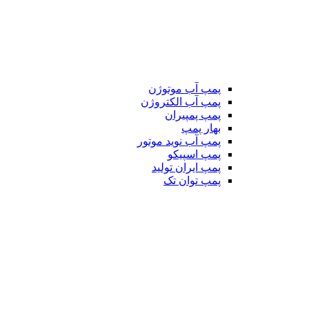
پمپ آب موتوژن
پمپ آب الکتروژن
پمپ پمپیران
بهار پمپ
پمپ آب نوید موتور
پمپ اسپیکو
پمپ ایران تولید
پمپ توان تک