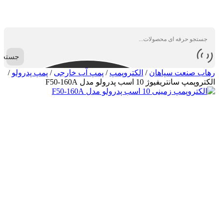
جستجو
رهاب صنعت سپاهان
/
الکتروپمپ
/
پمپ آب خارجی
/
پمپ پدرولو
/
الکتروپمپ سانتریفیوژ 10 اسب پدرولو مدل F50-160A