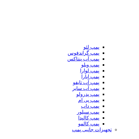
پمپ لئو
پمپ گراندفوس
پمپ آب پنتاکس
پمپ ویلو
پمپ لوارا
پمپ ابارا
پمپ آب تایفو
پمپ آب سایر
پمپ پدرولو
پمپ پی ام
پمپ داب
پمپ سیلور
پمپ کالپدا
پمپ کالمو
تجهیزات جانبی پمپ