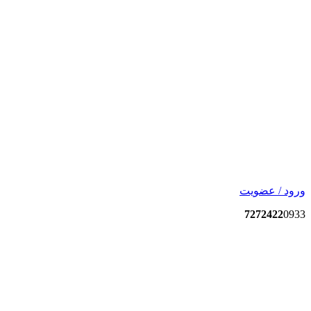
ورود / عضویت
7272422
0933