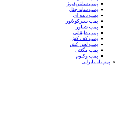
پمپ سانتریفیوژ
پمپ ساید چنل
پمپ دنده ای
پمپ سیرکولاتور
پمپ شناور
پمپ طبقاتی
پمپ کف کش
پمپ لجن کش
پمپ مگنتی
پمپ وکیوم
پمپ آب ایرانی