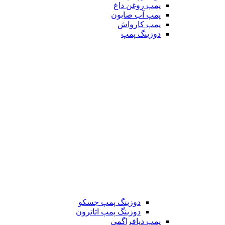
پمپ روغن داغ
پمپ آب صابون
پمپ کارواش
دوزینگ پمپ
دوزینگ پمپ جسکو
دوزینگ پمپ اتاترون
پمپ دیافراگمی