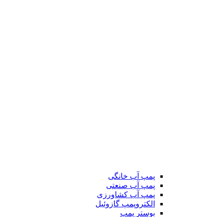
پمپ آب خانگی
پمپ آب صنعتی
پمپ آب کشاورزی
الکتروپمپ گازوئیل
بوستر پمپ