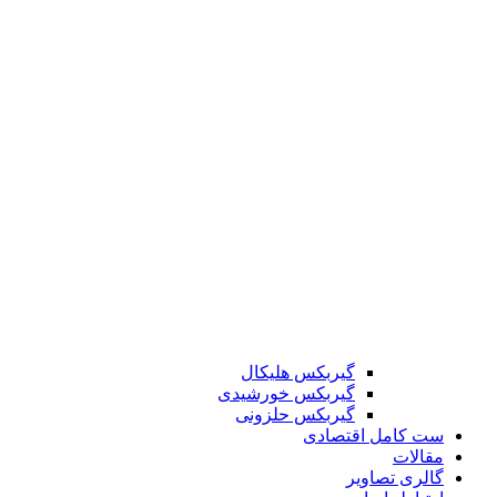
گیربکس هلیکال
گیربکس خورشیدی
گیربکس حلزونی
ست کامل اقتصادی
مقالات
گالری تصاویر