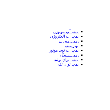
پمپ آب موتوژن
پمپ آب الکتروژن
پمپ پمپیران
بهار پمپ
پمپ آب نوید موتور
پمپ اسپیکو
پمپ ایران تولید
پمپ توان تک