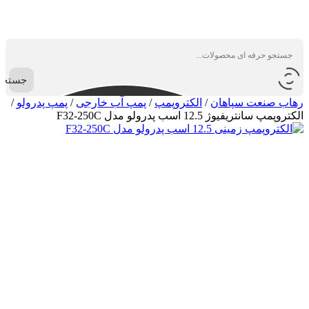
جستجو
رهاب صنعت سپاهان
/
الکتروپمپ
/
پمپ آب خارجی
/
پمپ پدرولو
/
الکتروپمپ سانتریفیوژ 12.5 اسب پدرولو مدل F32-250C