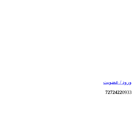
ورود / عضویت
7272422
0933