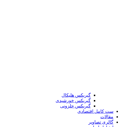
گیربکس هلیکال
گیربکس خورشیدی
گیربکس حلزونی
ست کامل اقتصادی
مقالات
گالری تصاویر