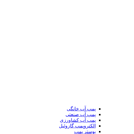
پمپ آب خانگی
پمپ آب صنعتی
پمپ آب کشاورزی
الکتروپمپ گازوئیل
بوستر پمپ