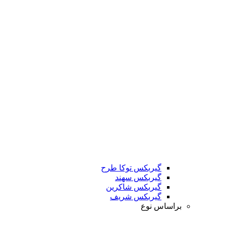
گیربکس توکا طرح
گیربکس سهند
گیربکس شاکرین
گیربکس شریف
براساس نوع