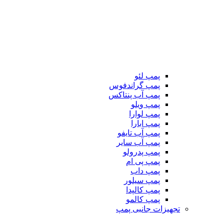
پمپ لئو
پمپ گراندفوس
پمپ آب پنتاکس
پمپ ویلو
پمپ لوارا
پمپ ابارا
پمپ آب تایفو
پمپ آب سایر
پمپ پدرولو
پمپ پی ام
پمپ داب
پمپ سیلور
پمپ کالپدا
پمپ کالمو
تجهیزات جانبی پمپ