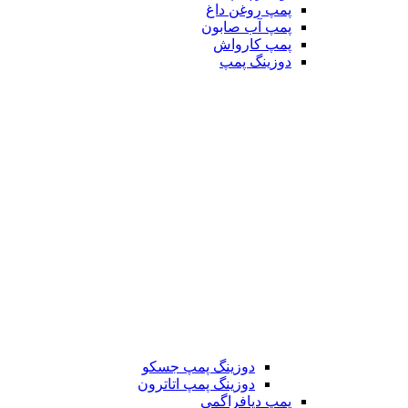
پمپ روغن داغ
پمپ آب صابون
پمپ کارواش
دوزینگ پمپ
دوزینگ پمپ جسکو
دوزینگ پمپ اتاترون
پمپ دیافراگمی