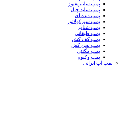
پمپ سانتریفیوژ
پمپ ساید چنل
پمپ دنده ای
پمپ سیرکولاتور
پمپ شناور
پمپ طبقاتی
پمپ کف کش
پمپ لجن کش
پمپ مگنتی
پمپ وکیوم
پمپ آب ایرانی