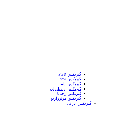
گیربکس PGR
گیربکس sew
گیربکس ایلماز
گیربکس بونفیلیولی
گیربکس رجیانا
گیربکس موتوواریو
گیربکس ایرانی