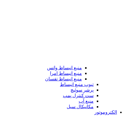
منبع انبساط واتس
منبع انبساط امرا
منبع انبساط تفسان
تیوپ منبع انبساط
پرشر سوئیچ
ست کنترل پمپ
منبع آب
مکانیکال سیل
الکتروموتور