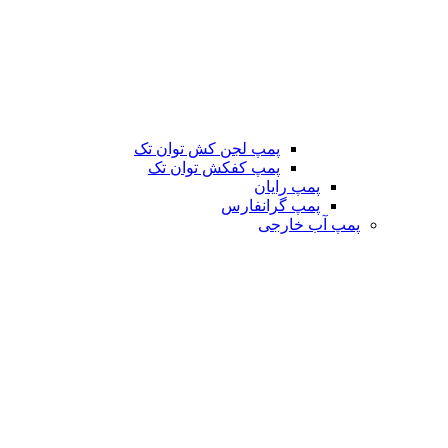
پمپ لجن کش توان تک
پمپ کفکش توان تک
پمپ رایان
پمپ گرانفارس
پمپ آب خارجی