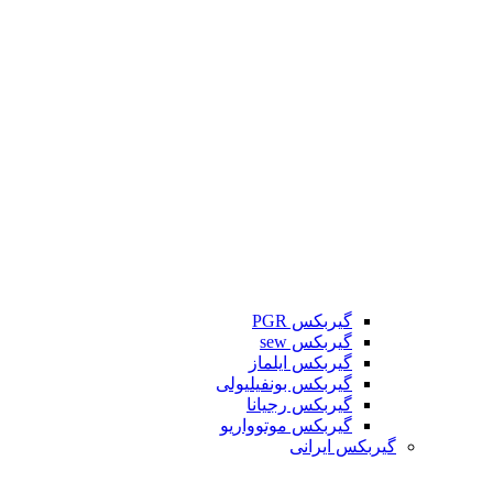
گیربکس PGR
گیربکس sew
گیربکس ایلماز
گیربکس بونفیلیولی
گیربکس رجیانا
گیربکس موتوواریو
گیربکس ایرانی