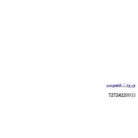
ورود / عضویت
7272422
0933