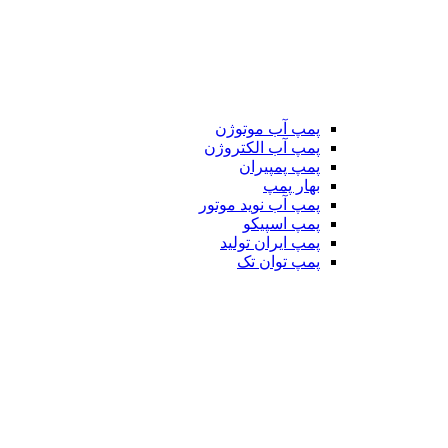
پمپ آب موتوژن
پمپ آب الکتروژن
پمپ پمپیران
بهار پمپ
پمپ آب نوید موتور
پمپ اسپیکو
پمپ ایران تولید
پمپ توان تک