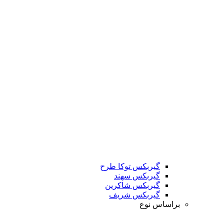
گیربکس توکا طرح
گیربکس سهند
گیربکس شاکرین
گیربکس شریف
براساس نوع