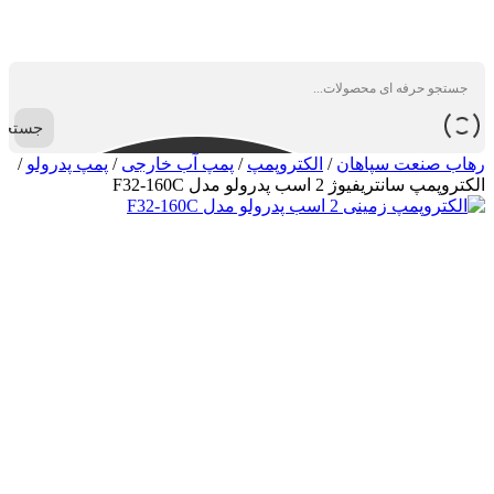
جستجو
رهاب صنعت سپاهان
/
الکتروپمپ
/
پمپ آب خارجی
/
پمپ پدرولو
/
الکتروپمپ سانتریفیوژ 2 اسب پدرولو مدل F32-160C