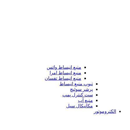
منبع انبساط واتس
منبع انبساط امرا
منبع انبساط تفسان
تیوپ منبع انبساط
پرشر سوئیچ
ست کنترل پمپ
منبع آب
مکانیکال سیل
الکتروموتور