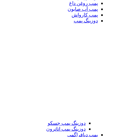
پمپ روغن داغ
پمپ آب صابون
پمپ کارواش
دوزینگ پمپ
دوزینگ پمپ جسکو
دوزینگ پمپ اتاترون
پمپ دیافراگمی