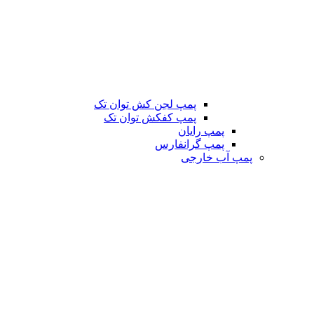
پمپ لجن کش توان تک
پمپ کفکش توان تک
پمپ رایان
پمپ گرانفارس
پمپ آب خارجی