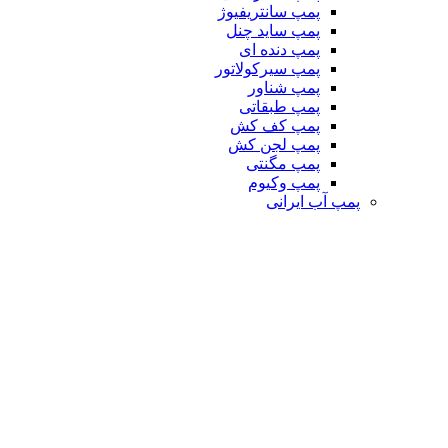
پمپ سانتریفیوژ
پمپ ساید چنل
پمپ دنده ای
پمپ سیرکولاتور
پمپ شناور
پمپ طبقاتی
پمپ کف کش
پمپ لجن کش
پمپ مگنتی
پمپ وکیوم
پمپ آب ایرانی