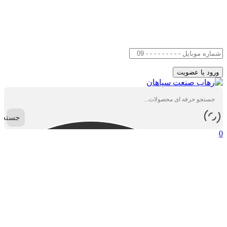
جستجو
0