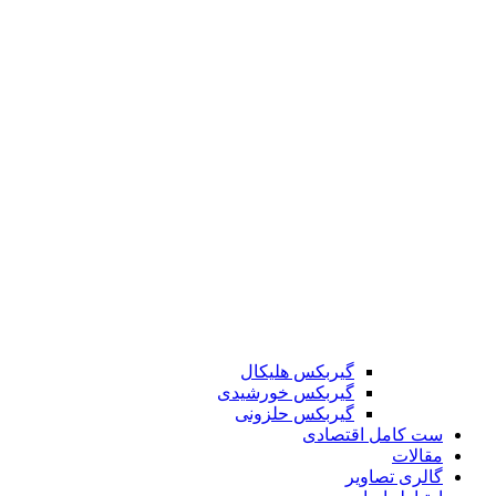
گیربکس هلیکال
گیربکس خورشیدی
گیربکس حلزونی
ست کامل اقتصادی
مقالات
گالری تصاویر