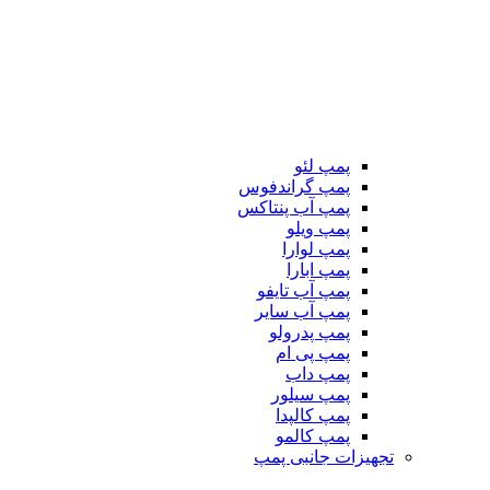
پمپ لئو
پمپ گراندفوس
پمپ آب پنتاکس
پمپ ویلو
پمپ لوارا
پمپ ابارا
پمپ آب تایفو
پمپ آب سایر
پمپ پدرولو
پمپ پی ام
پمپ داب
پمپ سیلور
پمپ کالپدا
پمپ کالمو
تجهیزات جانبی پمپ