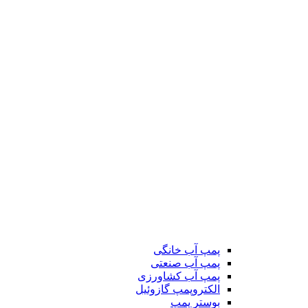
پمپ آب خانگی
پمپ آب صنعتی
پمپ آب کشاورزی
الکتروپمپ گازوئیل
بوستر پمپ