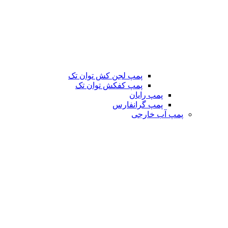
پمپ لجن کش توان تک
پمپ کفکش توان تک
پمپ رایان
پمپ گرانفارس
پمپ آب خارجی