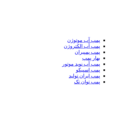
پمپ آب موتوژن
پمپ آب الکتروژن
پمپ پمپیران
بهار پمپ
پمپ آب نوید موتور
پمپ اسپیکو
پمپ ایران تولید
پمپ توان تک