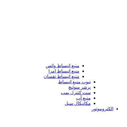
منبع انبساط واتس
منبع انبساط امرا
منبع انبساط تفسان
تیوپ منبع انبساط
پرشر سوئیچ
ست کنترل پمپ
منبع آب
مکانیکال سیل
الکتروموتور