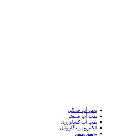
پمپ آب خانگی
پمپ آب صنعتی
پمپ آب کشاورزی
الکتروپمپ گازوئیل
بوستر پمپ