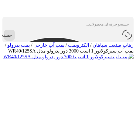
جستجو
رهاب صنعت سپاهان
/
الکتروپمپ
/
پمپ آب خارجی
/
پمپ پدرولو
/
پمپ آب سیرکولاتور 1 اسب 3000 دور پدرولو مدل WR40/125SA