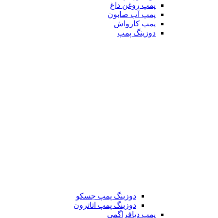
پمپ روغن داغ
پمپ آب صابون
پمپ کارواش
دوزینگ پمپ
دوزینگ پمپ جسکو
دوزینگ پمپ اتاترون
پمپ دیافراگمی