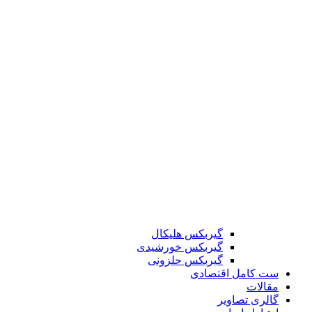
گیربکس هلیکال
گیربکس خورشیدی
گیربکس حلزونی
ست کامل اقتصادی
مقالات
گالری تصاویر