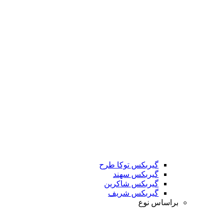
گیربکس توکا طرح
گیربکس سهند
گیربکس شاکرین
گیربکس شریف
براساس نوع