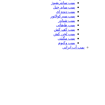
پمپ سانتریفیوژ
پمپ ساید چنل
پمپ دنده ای
پمپ سیرکولاتور
پمپ شناور
پمپ طبقاتی
پمپ کف کش
پمپ لجن کش
پمپ مگنتی
پمپ وکیوم
پمپ آب ایرانی