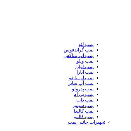
پمپ لئو
پمپ گراندفوس
پمپ آب پنتاکس
پمپ ویلو
پمپ لوارا
پمپ ابارا
پمپ آب تایفو
پمپ آب سایر
پمپ پدرولو
پمپ پی ام
پمپ داب
پمپ سیلور
پمپ کالپدا
پمپ کالمو
تجهیزات جانبی پمپ