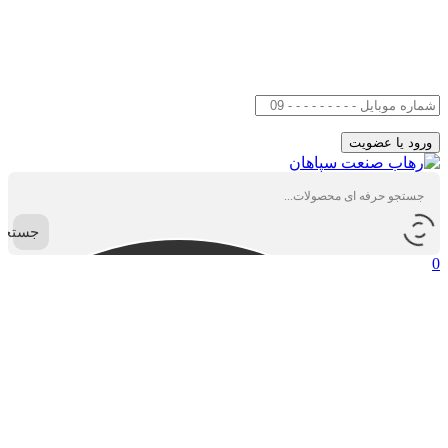
جستجو
0