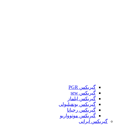
گیربکس PGR
گیربکس sew
گیربکس ایلماز
گیربکس بونفیلیولی
گیربکس رجیانا
گیربکس موتوواریو
گیربکس ایرانی