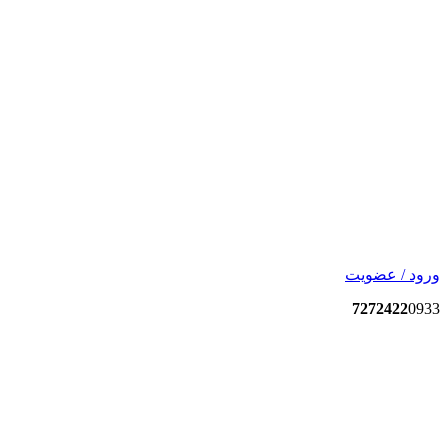
ورود / عضویت
7272422
0933