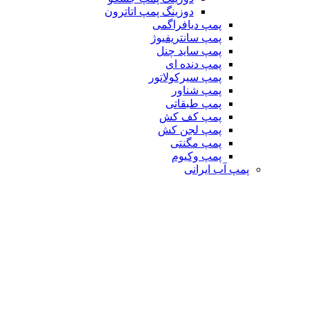
دوزینگ پمپ اتاترون
پمپ دیافراگمی
پمپ سانتریفیوژ
پمپ ساید چنل
پمپ دنده ای
پمپ سیرکولاتور
پمپ شناور
پمپ طبقاتی
پمپ کف کش
پمپ لجن کش
پمپ مگنتی
پمپ وکیوم
پمپ آب ایرانی