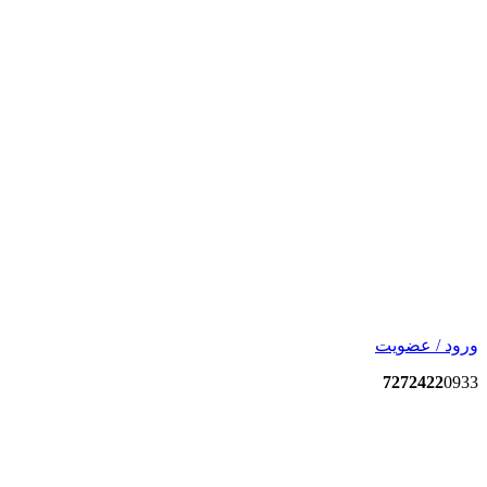
ورود / عضویت
7272422
0933