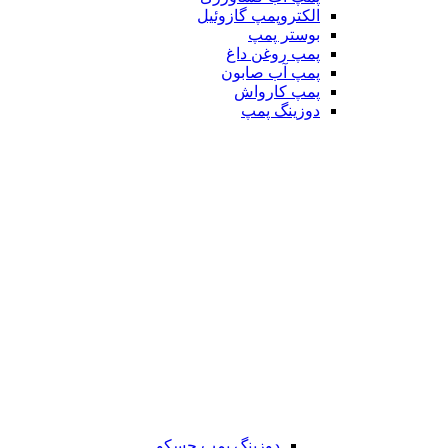
الکتروپمپ گازوئیل
بوستر پمپ
پمپ روغن داغ
پمپ آب صابون
پمپ کارواش
دوزینگ پمپ
دوزینگ پمپ جسکو