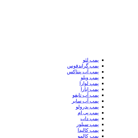
پمپ لئو
پمپ گراندفوس
پمپ آب پنتاکس
پمپ ویلو
پمپ لوارا
پمپ ابارا
پمپ آب تایفو
پمپ آب سایر
پمپ پدرولو
پمپ پی ام
پمپ داب
پمپ سیلور
پمپ کالپدا
پمپ کالمو