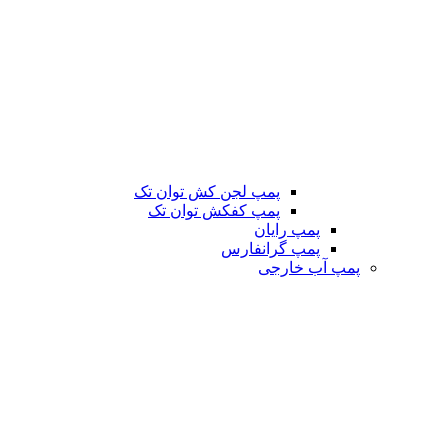
پمپ لجن کش توان تک
پمپ کفکش توان تک
پمپ رایان
پمپ گرانفارس
پمپ آب خارجی