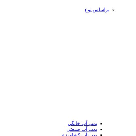
براساس نوع
پمپ آب خانگی
پمپ آب صنعتی
پمپ آب کشاورزی