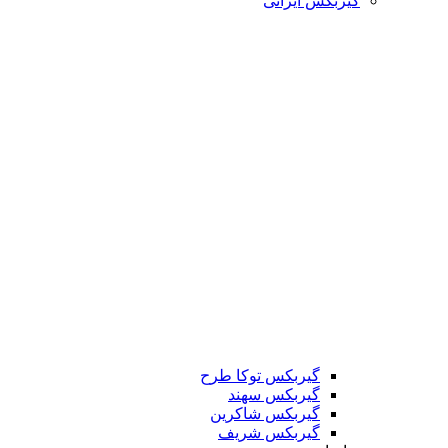
گیربکس ایرانی
گیربکس توکا طرح
گیربکس سهند
گیربکس شاکرین
گیربکس شریف