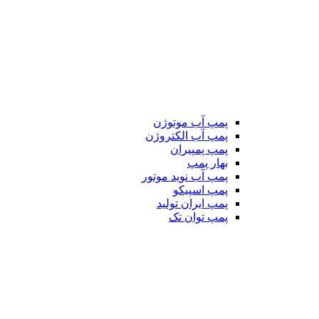
پمپ آب موتوژن
پمپ آب الکتروژن
پمپ پمپیران
بهار پمپ
پمپ آب نوید موتور
پمپ اسپیکو
پمپ ایران تولید
پمپ توان تک