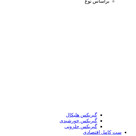
براساس نوع
گیربکس هلیکال
گیربکس خورشیدی
گیربکس حلزونی
ست کامل اقتصادی