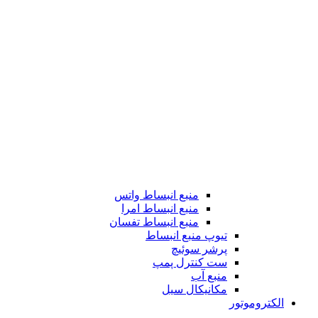
منبع انبساط واتس
منبع انبساط امرا
منبع انبساط تفسان
تیوپ منبع انبساط
پرشر سوئیچ
ست کنترل پمپ
منبع آب
مکانیکال سیل
الکتروموتور