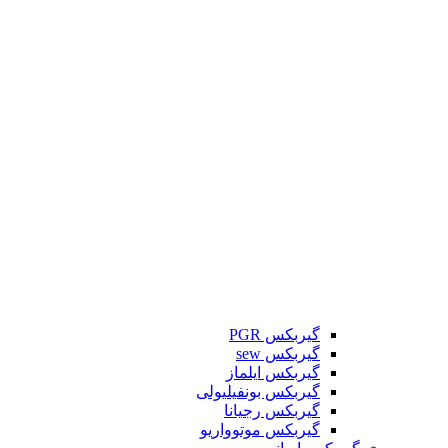
گیربکس PGR
گیربکس sew
گیربکس ایلماز
گیربکس بونفیلیولی
گیربکس رجیانا
گیربکس موتوواریو