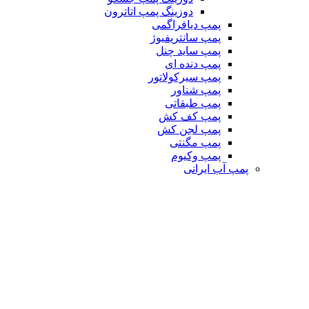
دوزینگ پمپ اتاترون
پمپ دیافراگمی
پمپ سانتریفیوژ
پمپ ساید چنل
پمپ دنده ای
پمپ سیرکولاتور
پمپ شناور
پمپ طبقاتی
پمپ کف کش
پمپ لجن کش
پمپ مگنتی
پمپ وکیوم
پمپ آب ایرانی