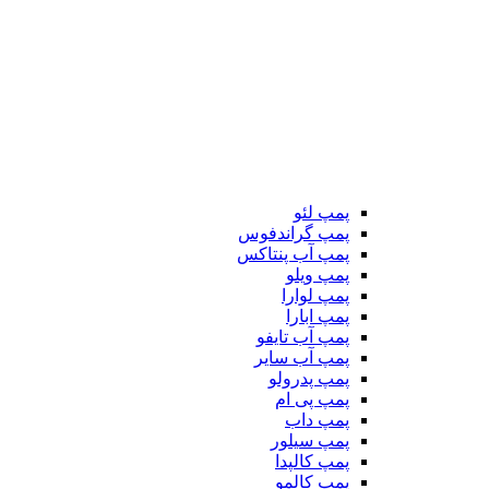
پمپ لئو
پمپ گراندفوس
پمپ آب پنتاکس
پمپ ویلو
پمپ لوارا
پمپ ابارا
پمپ آب تایفو
پمپ آب سایر
پمپ پدرولو
پمپ پی ام
پمپ داب
پمپ سیلور
پمپ کالپدا
پمپ کالمو