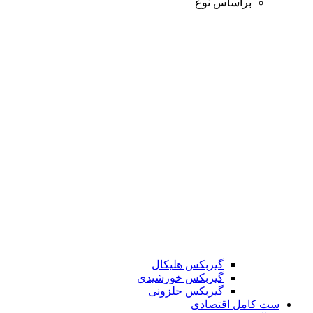
براساس نوع
گیربکس هلیکال
گیربکس خورشیدی
گیربکس حلزونی
ست کامل اقتصادی