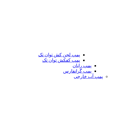
پمپ لجن کش توان تک
پمپ کفکش توان تک
پمپ رایان
پمپ گرانفارس
پمپ آب خارجی