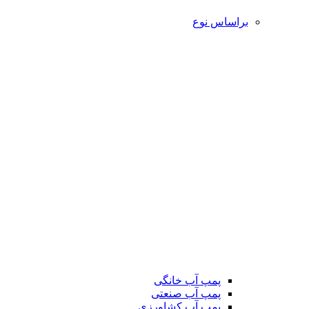
براساس نوع
پمپ آب خانگی
پمپ آب صنعتی
پمپ آب کشاورزی