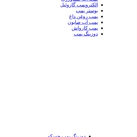
الکتروپمپ گازوئیل
بوستر پمپ
پمپ روغن داغ
پمپ آب صابون
پمپ کارواش
دوزینگ پمپ
دوزینگ پمپ جسکو