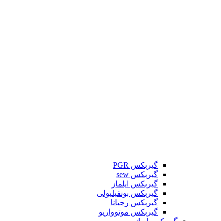
گیربکس PGR
گیربکس sew
گیربکس ایلماز
گیربکس بونفیلیولی
گیربکس رجیانا
گیربکس موتوواریو