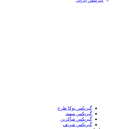
گیربکس ایرانی
گیربکس توکا طرح
گیربکس سهند
گیربکس شاکرین
گیربکس شریف