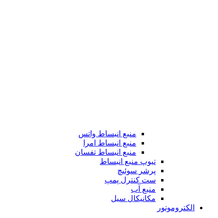
منبع انبساط واتس
منبع انبساط امرا
منبع انبساط تفسان
تیوپ منبع انبساط
پرشر سوئیچ
ست کنترل پمپ
منبع آب
مکانیکال سیل
الکتروموتور