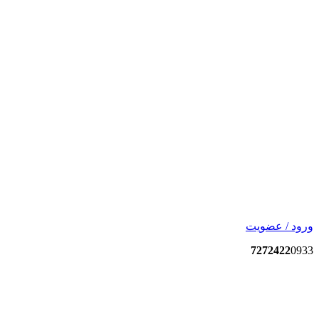
ورود / عضویت
7272422
0933