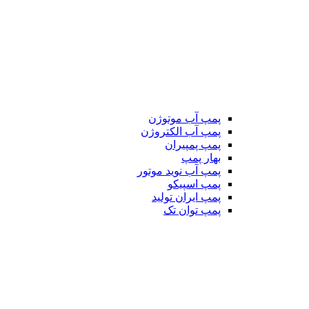
پمپ آب موتوژن
پمپ آب الکتروژن
پمپ پمپیران
بهار پمپ
پمپ آب نوید موتور
پمپ اسپیکو
پمپ ایران تولید
پمپ توان تک