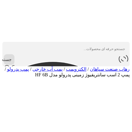
جستجو
رهاب صنعت سپاهان
/
الکتروپمپ
/
پمپ آب خارجی
/
پمپ پدرولو
/
پمپ 2 اسب سانتریفیوژ زمینی پدرولو مدل HF 6B