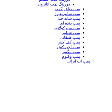
دوزینگ پمپ اتاترون
پمپ دیافراگمی
پمپ سانتریفیوژ
پمپ ساید چنل
پمپ دنده ای
پمپ سیرکولاتور
پمپ شناور
پمپ طبقاتی
پمپ کف کش
پمپ لجن کش
پمپ مگنتی
پمپ وکیوم
پمپ آب ایرانی