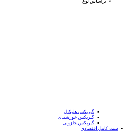
براساس نوع
گیربکس هلیکال
گیربکس خورشیدی
گیربکس حلزونی
ست کامل اقتصادی