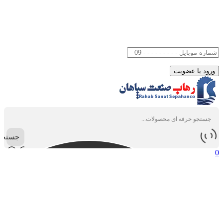
جستجو
0