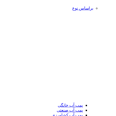
براساس نوع
پمپ آب خانگی
پمپ آب صنعتی
پمپ آب کشاورزی