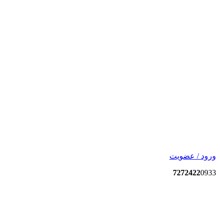
ورود / عضویت
7272422
0933