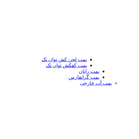
پمپ لجن کش توان تک
پمپ کفکش توان تک
پمپ رایان
پمپ گرانفارس
پمپ آب خارجی