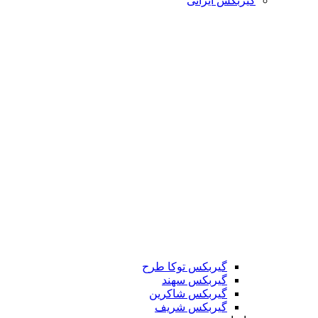
گیربکس ایرانی
گیربکس توکا طرح
گیربکس سهند
گیربکس شاکرین
گیربکس شریف