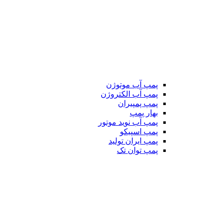
پمپ آب موتوژن
پمپ آب الکتروژن
پمپ پمپیران
بهار پمپ
پمپ آب نوید موتور
پمپ اسپیکو
پمپ ایران تولید
پمپ توان تک