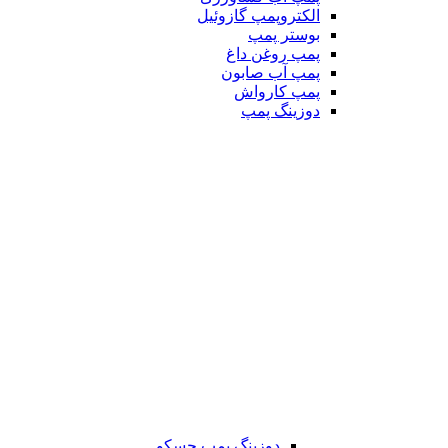
الکتروپمپ گازوئیل
بوستر پمپ
پمپ روغن داغ
پمپ آب صابون
پمپ کارواش
دوزینگ پمپ
دوزینگ پمپ جسکو