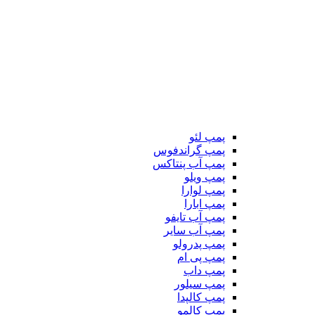
پمپ لئو
پمپ گراندفوس
پمپ آب پنتاکس
پمپ ویلو
پمپ لوارا
پمپ ابارا
پمپ آب تایفو
پمپ آب سایر
پمپ پدرولو
پمپ پی ام
پمپ داب
پمپ سیلور
پمپ کالپدا
پمپ کالمو