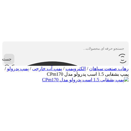
جستجو
رهاب صنعت سپاهان
/
الکتروپمپ
/
پمپ آب خارجی
/
پمپ پدرولو
/
پمپ بشقابی 1.5 اسب پدرولو مدل CPm170