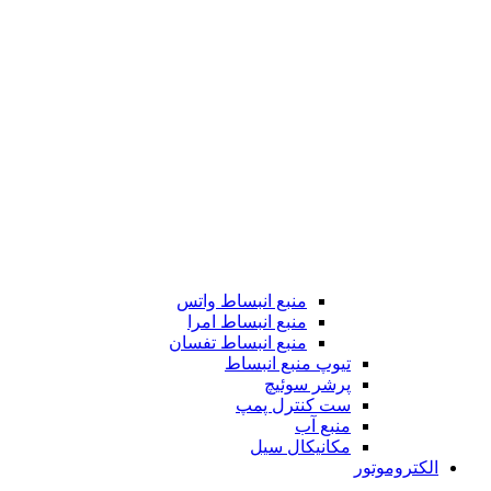
منبع انبساط واتس
منبع انبساط امرا
منبع انبساط تفسان
تیوپ منبع انبساط
پرشر سوئیچ
ست کنترل پمپ
منبع آب
مکانیکال سیل
الکتروموتور