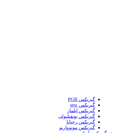
گیربکس PGR
گیربکس sew
گیربکس ایلماز
گیربکس بونفیلیولی
گیربکس رجیانا
گیربکس موتوواریو