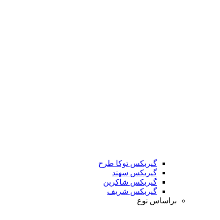
گیربکس توکا طرح
گیربکس سهند
گیربکس شاکرین
گیربکس شریف
براساس نوع