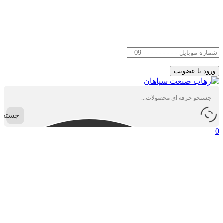
جستجو
0