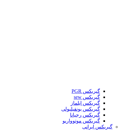
گیربکس PGR
گیربکس sew
گیربکس ایلماز
گیربکس بونفیلیولی
گیربکس رجیانا
گیربکس موتوواریو
گیربکس ایرانی