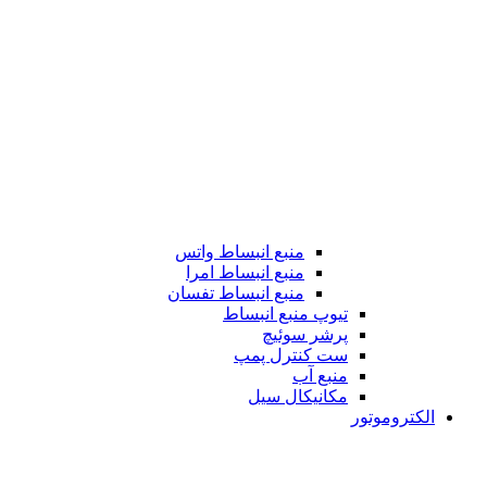
منبع انبساط واتس
منبع انبساط امرا
منبع انبساط تفسان
تیوپ منبع انبساط
پرشر سوئیچ
ست کنترل پمپ
منبع آب
مکانیکال سیل
الکتروموتور