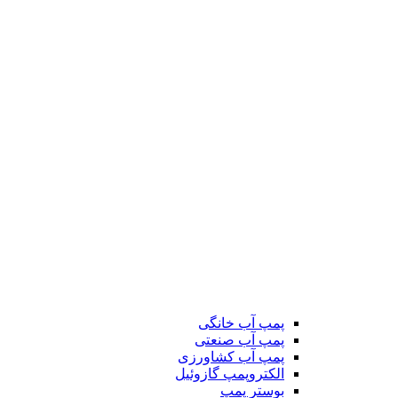
پمپ آب خانگی
پمپ آب صنعتی
پمپ آب کشاورزی
الکتروپمپ گازوئیل
بوستر پمپ