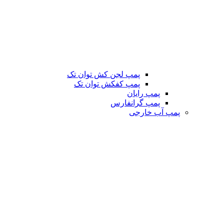
پمپ لجن کش توان تک
پمپ کفکش توان تک
پمپ رایان
پمپ گرانفارس
پمپ آب خارجی