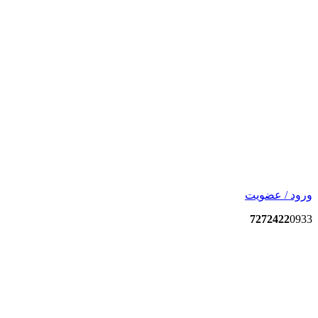
ورود / عضویت
7272422
0933