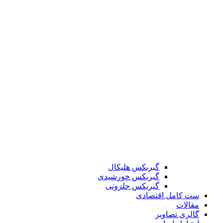
گیربکس هلیکال
گیربکس خورشیدی
گیربکس حلزونی
ست کامل اقتصادی
مقالات
گالری تصاویر