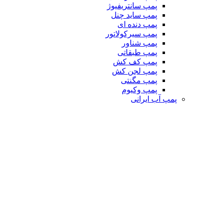
پمپ سانتریفیوژ
پمپ ساید چنل
پمپ دنده ای
پمپ سیرکولاتور
پمپ شناور
پمپ طبقاتی
پمپ کف کش
پمپ لجن کش
پمپ مگنتی
پمپ وکیوم
پمپ آب ایرانی