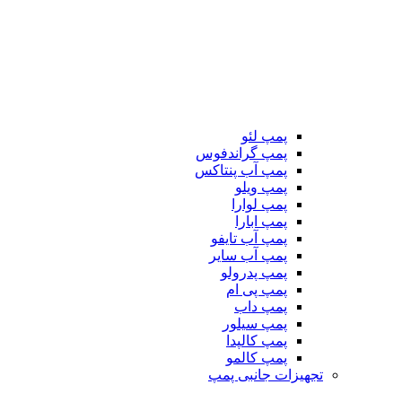
پمپ لئو
پمپ گراندفوس
پمپ آب پنتاکس
پمپ ویلو
پمپ لوارا
پمپ ابارا
پمپ آب تایفو
پمپ آب سایر
پمپ پدرولو
پمپ پی ام
پمپ داب
پمپ سیلور
پمپ کالپدا
پمپ کالمو
تجهیزات جانبی پمپ