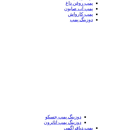
پمپ روغن داغ
پمپ آب صابون
پمپ کارواش
دوزینگ پمپ
دوزینگ پمپ جسکو
دوزینگ پمپ اتاترون
پمپ دیافراگمی