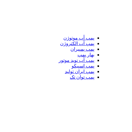
پمپ آب موتوژن
پمپ آب الکتروژن
پمپ پمپیران
بهار پمپ
پمپ آب نوید موتور
پمپ اسپیکو
پمپ ایران تولید
پمپ توان تک