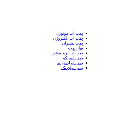
پمپ آب موتوژن
پمپ آب الکتروژن
پمپ پمپیران
بهار پمپ
پمپ آب نوید موتور
پمپ اسپیکو
پمپ ایران تولید
پمپ توان تک