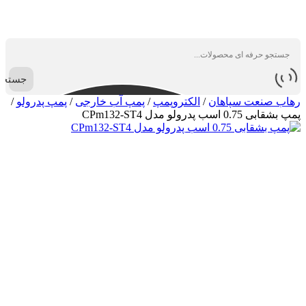
جستجو
رهاب صنعت سپاهان
/
الکتروپمپ
/
پمپ آب خارجی
/
پمپ پدرولو
/
پمپ بشقابی 0.75 اسب پدرولو مدل CPm132-ST4