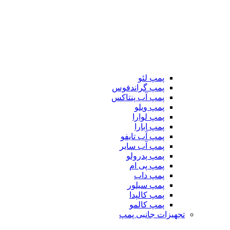
پمپ لئو
پمپ گراندفوس
پمپ آب پنتاکس
پمپ ویلو
پمپ لوارا
پمپ ابارا
پمپ آب تایفو
پمپ آب سایر
پمپ پدرولو
پمپ پی ام
پمپ داب
پمپ سیلور
پمپ کالپدا
پمپ کالمو
تجهیزات جانبی پمپ