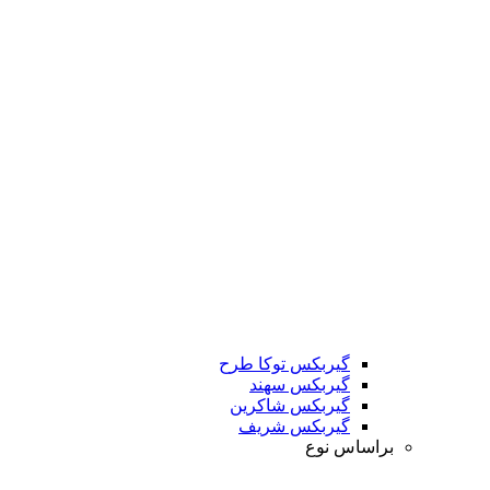
گیربکس توکا طرح
گیربکس سهند
گیربکس شاکرین
گیربکس شریف
براساس نوع