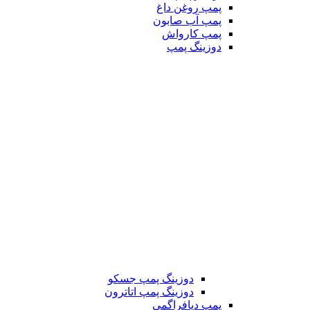
پمپ روغن داغ
پمپ آب صابون
پمپ کارواش
دوزینگ پمپ
دوزینگ پمپ جسکو
دوزینگ پمپ اتاترون
پمپ دیافراگمی