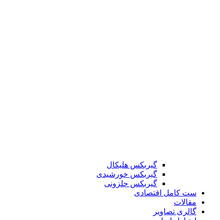
گیربکس هلیکال
گیربکس خورشیدی
گیربکس حلزونی
ست کامل اقتصادی
مقالات
گالری تصاویر