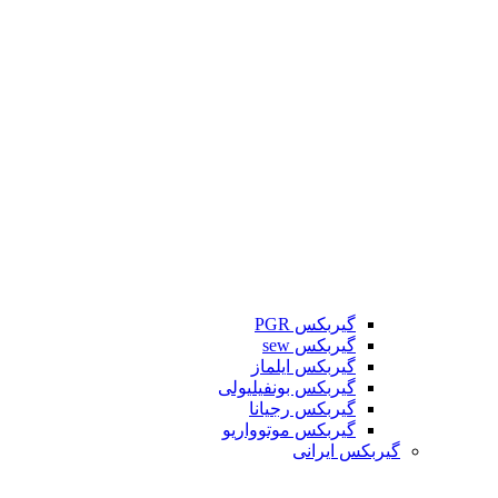
گیربکس PGR
گیربکس sew
گیربکس ایلماز
گیربکس بونفیلیولی
گیربکس رجیانا
گیربکس موتوواریو
گیربکس ایرانی