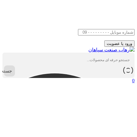
جستجو
0