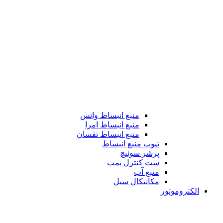
منبع انبساط واتس
منبع انبساط امرا
منبع انبساط تفسان
تیوپ منبع انبساط
پرشر سوئیچ
ست کنترل پمپ
منبع آب
مکانیکال سیل
الکتروموتور