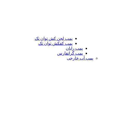
پمپ لجن کش توان تک
پمپ کفکش توان تک
پمپ رایان
پمپ گرانفارس
پمپ آب خارجی