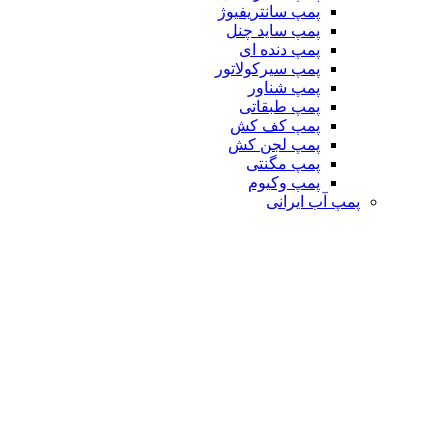
پمپ سانتریفیوژ
پمپ ساید چنل
پمپ دنده ای
پمپ سیرکولاتور
پمپ شناور
پمپ طبقاتی
پمپ کف کش
پمپ لجن کش
پمپ مگنتی
پمپ وکیوم
پمپ آب ایرانی