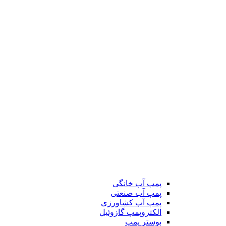
پمپ آب خانگی
پمپ آب صنعتی
پمپ آب کشاورزی
الکتروپمپ گازوئیل
بوستر پمپ