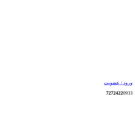
ورود / عضویت
7272422
0933