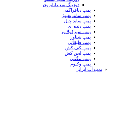
دوزینگ پمپ اتاترون
پمپ دیافراگمی
پمپ سانتریفیوژ
پمپ ساید چنل
پمپ دنده ای
پمپ سیرکولاتور
پمپ شناور
پمپ طبقاتی
پمپ کف کش
پمپ لجن کش
پمپ مگنتی
پمپ وکیوم
پمپ آب ایرانی