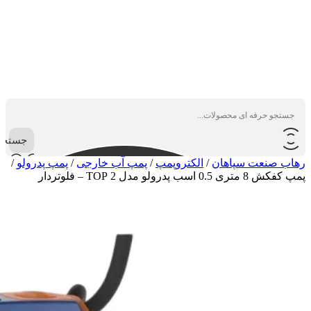
جستجو
رهاب صنعت سپاهان
/
الکتروپمپ
/
پمپ آب خارجی
/
پمپ پدرولو
/
پمپ کفکش 8 متری 0.5 اسب پدرولو مدل 2 TOP – فلوتردار