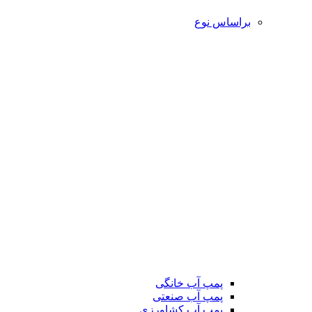
براساس نوع
پمپ آب خانگی
پمپ آب صنعتی
پمپ آب کشاورزی