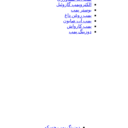
الکتروپمپ گازوئیل
بوستر پمپ
پمپ روغن داغ
پمپ آب صابون
پمپ کارواش
دوزینگ پمپ
دوزینگ پمپ جسکو