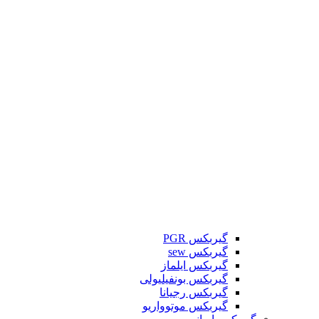
گیربکس PGR
گیربکس sew
گیربکس ایلماز
گیربکس بونفیلیولی
گیربکس رجیانا
گیربکس موتوواریو