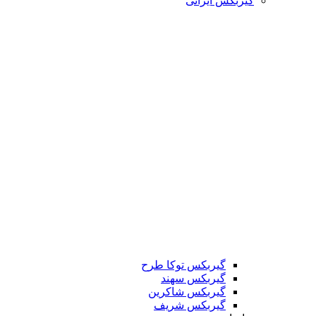
گیربکس ایرانی
گیربکس توکا طرح
گیربکس سهند
گیربکس شاکرین
گیربکس شریف