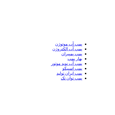
پمپ آب موتوژن
پمپ آب الکتروژن
پمپ پمپیران
بهار پمپ
پمپ آب نوید موتور
پمپ اسپیکو
پمپ ایران تولید
پمپ توان تک