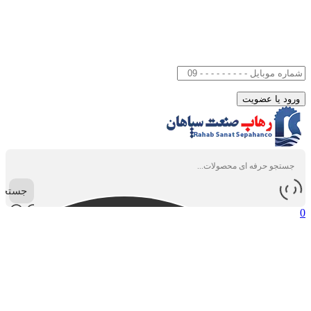
جستجو
0