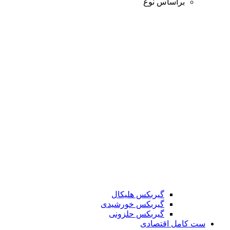
براساس نوع
گیربکس هلیکال
گیربکس خورشیدی
گیربکس حلزونی
ست کامل اقتصادی