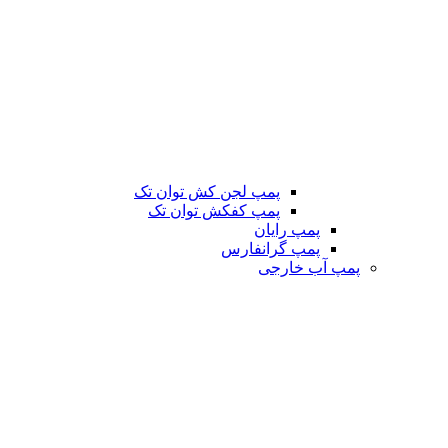
پمپ لجن کش توان تک
پمپ کفکش توان تک
پمپ رایان
پمپ گرانفارس
پمپ آب خارجی