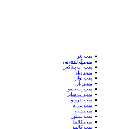
پمپ لئو
پمپ گراندفوس
پمپ آب پنتاکس
پمپ ویلو
پمپ لوارا
پمپ ابارا
پمپ آب تایفو
پمپ آب سایر
پمپ پدرولو
پمپ پی ام
پمپ داب
پمپ سیلور
پمپ کالپدا
پمپ کالمو