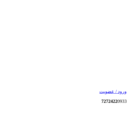
ورود / عضویت
7272422
0933