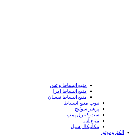
منبع انبساط واتس
منبع انبساط امرا
منبع انبساط تفسان
تیوپ منبع انبساط
پرشر سوئیچ
ست کنترل پمپ
منبع آب
مکانیکال سیل
الکتروموتور