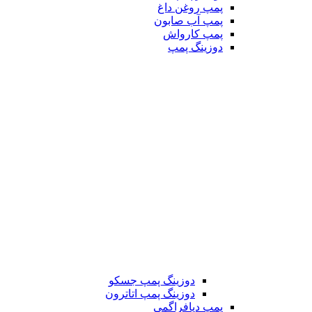
پمپ روغن داغ
پمپ آب صابون
پمپ کارواش
دوزینگ پمپ
دوزینگ پمپ جسکو
دوزینگ پمپ اتاترون
پمپ دیافراگمی