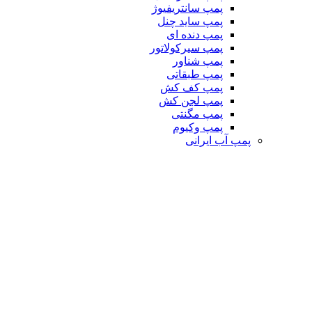
پمپ سانتریفیوژ
پمپ ساید چنل
پمپ دنده ای
پمپ سیرکولاتور
پمپ شناور
پمپ طبقاتی
پمپ کف کش
پمپ لجن کش
پمپ مگنتی
پمپ وکیوم
پمپ آب ایرانی