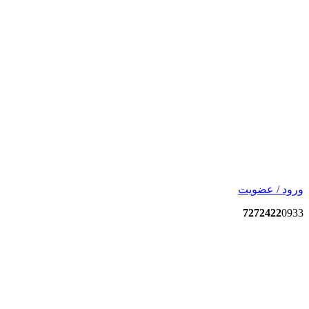
ورود / عضویت
7272422
0933