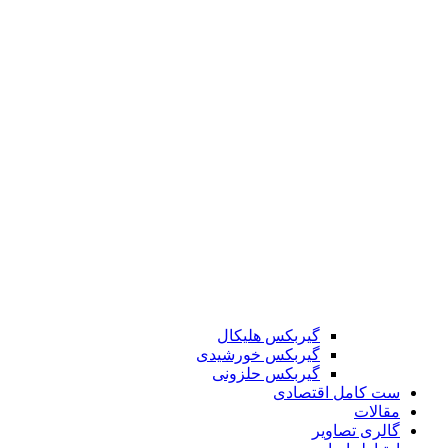
گیربکس هلیکال
گیربکس خورشیدی
گیربکس حلزونی
ست کامل اقتصادی
مقالات
گالری تصاویر