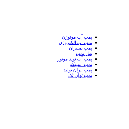
پمپ آب موتوژن
پمپ آب الکتروژن
پمپ پمپیران
بهار پمپ
پمپ آب نوید موتور
پمپ اسپیکو
پمپ ایران تولید
پمپ توان تک