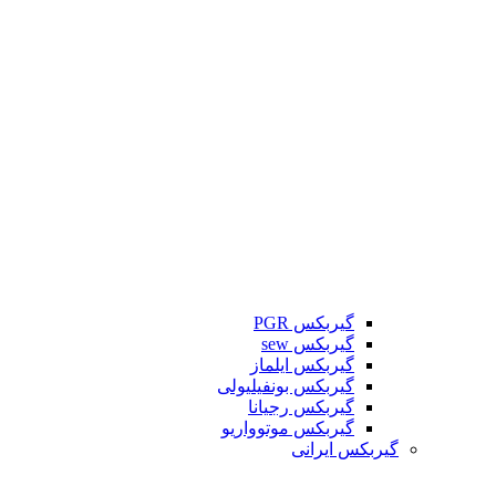
گیربکس PGR
گیربکس sew
گیربکس ایلماز
گیربکس بونفیلیولی
گیربکس رجیانا
گیربکس موتوواریو
گیربکس ایرانی