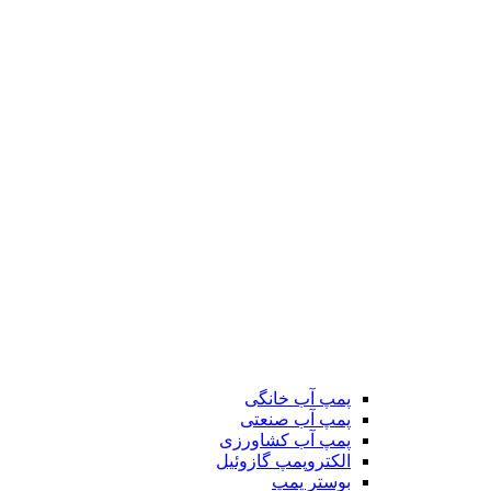
پمپ آب خانگی
پمپ آب صنعتی
پمپ آب کشاورزی
الکتروپمپ گازوئیل
بوستر پمپ