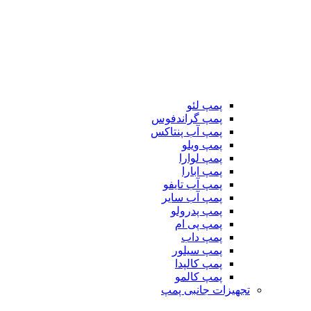
پمپ لئو
پمپ گراندفوس
پمپ آب پنتاکس
پمپ ویلو
پمپ لوارا
پمپ ابارا
پمپ آب تایفو
پمپ آب سایر
پمپ پدرولو
پمپ پی ام
پمپ داب
پمپ سیلور
پمپ کالپدا
پمپ کالمو
تجهیزات جانبی پمپ