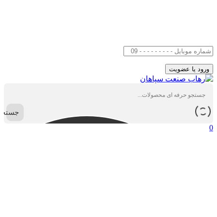
جستجو
0