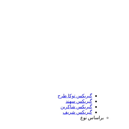
گیربکس توکا طرح
گیربکس سهند
گیربکس شاکرین
گیربکس شریف
براساس نوع