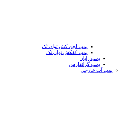
پمپ لجن کش توان تک
پمپ کفکش توان تک
پمپ رایان
پمپ گرانفارس
پمپ آب خارجی