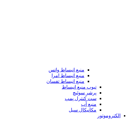
منبع انبساط واتس
منبع انبساط امرا
منبع انبساط تفسان
تیوپ منبع انبساط
پرشر سوئیچ
ست کنترل پمپ
منبع آب
مکانیکال سیل
الکتروموتور