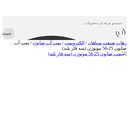
جستجو
رهاب صنعت سپاهان
/
الکتروپمپ
/
پمپ آب صابون
/
پمپ آب
صابون 25-56 موتوژن (سه فاز بلند)