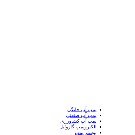
پمپ آب خانگی
پمپ آب صنعتی
پمپ آب کشاورزی
الکتروپمپ گازوئیل
بوستر پمپ