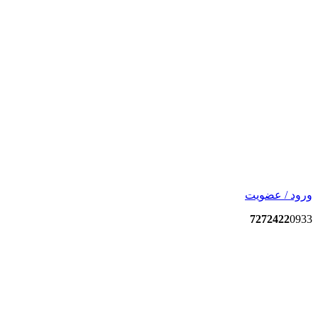
ورود / عضویت
7272422
0933