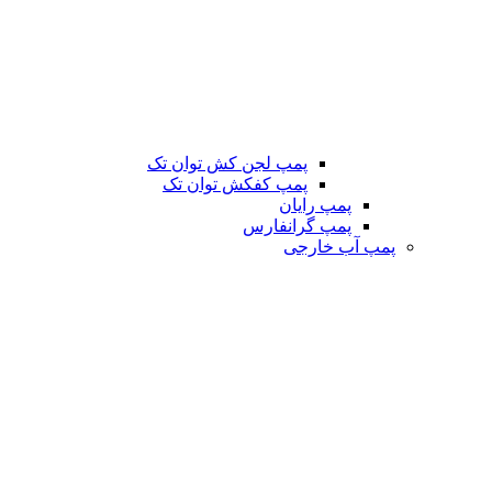
پمپ لجن کش توان تک
پمپ کفکش توان تک
پمپ رایان
پمپ گرانفارس
پمپ آب خارجی