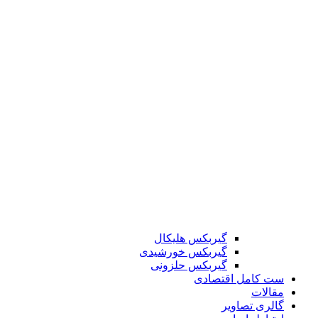
گیربکس هلیکال
گیربکس خورشیدی
گیربکس حلزونی
ست کامل اقتصادی
مقالات
گالری تصاویر