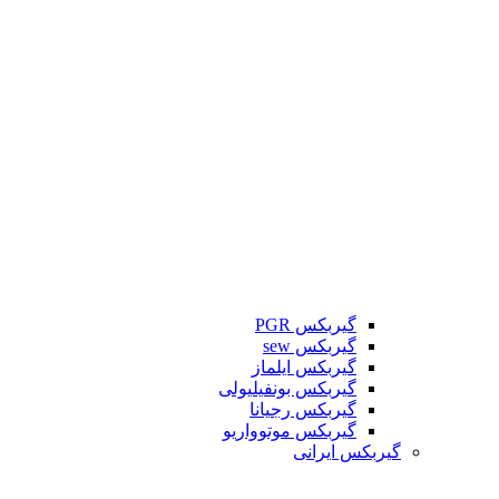
گیربکس PGR
گیربکس sew
گیربکس ایلماز
گیربکس بونفیلیولی
گیربکس رجیانا
گیربکس موتوواریو
گیربکس ایرانی