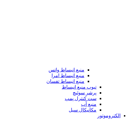
منبع انبساط واتس
منبع انبساط امرا
منبع انبساط تفسان
تیوپ منبع انبساط
پرشر سوئیچ
ست کنترل پمپ
منبع آب
مکانیکال سیل
الکتروموتور