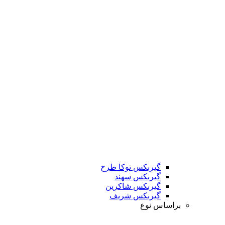
گیربکس توکا طرح
گیربکس سهند
گیربکس شاکرین
گیربکس شریف
براساس نوع