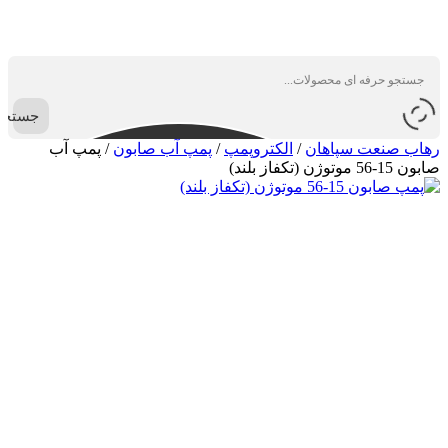
جستجو
رهاب صنعت سپاهان
/
الکتروپمپ
/
پمپ آب صابون
/
پمپ آب
صابون 15-56 موتوژن (تکفاز بلند)