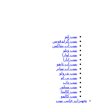
پمپ لئو
پمپ گراندفوس
پمپ آب پنتاکس
پمپ ویلو
پمپ لوارا
پمپ ابارا
پمپ آب تایفو
پمپ آب سایر
پمپ پدرولو
پمپ پی ام
پمپ داب
پمپ سیلور
پمپ کالپدا
پمپ کالمو
تجهیزات جانبی پمپ