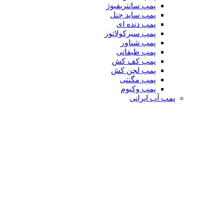
پمپ سانتریفیوژ
پمپ ساید چنل
پمپ دنده ای
پمپ سیرکولاتور
پمپ شناور
پمپ طبقاتی
پمپ کف کش
پمپ لجن کش
پمپ مگنتی
پمپ وکیوم
پمپ آب ایرانی