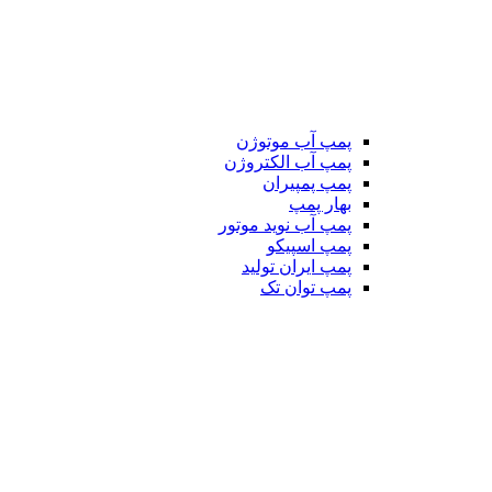
پمپ آب موتوژن
پمپ آب الکتروژن
پمپ پمپیران
بهار پمپ
پمپ آب نوید موتور
پمپ اسپیکو
پمپ ایران تولید
پمپ توان تک