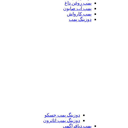
پمپ روغن داغ
پمپ آب صابون
پمپ کارواش
دوزینگ پمپ
دوزینگ پمپ جسکو
دوزینگ پمپ اتاترون
پمپ دیافراگمی