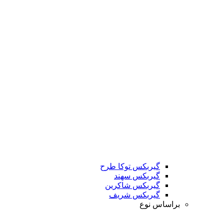
گیربکس توکا طرح
گیربکس سهند
گیربکس شاکرین
گیربکس شریف
براساس نوع