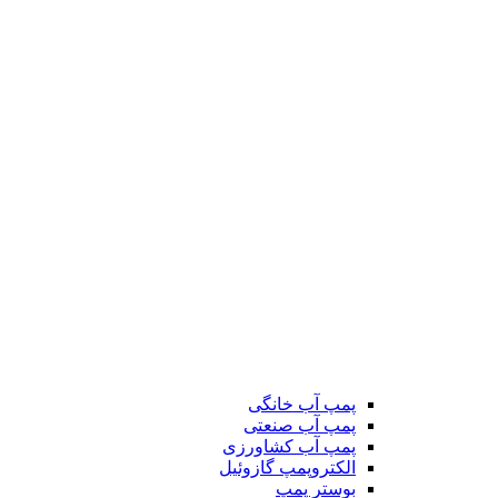
پمپ آب خانگی
پمپ آب صنعتی
پمپ آب کشاورزی
الکتروپمپ گازوئیل
بوستر پمپ