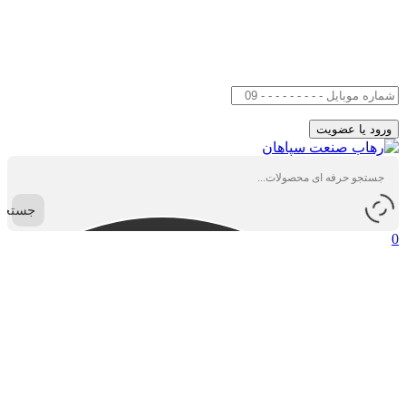
جستجو
0