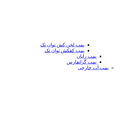
پمپ لجن کش توان تک
پمپ کفکش توان تک
پمپ رایان
پمپ گرانفارس
پمپ آب خارجی