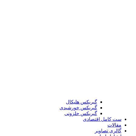
گیربکس هلیکال
گیربکس خورشیدی
گیربکس حلزونی
ست کامل اقتصادی
مقالات
گالری تصاویر