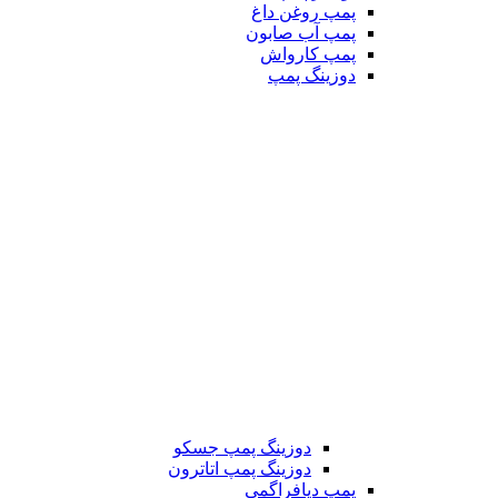
پمپ روغن داغ
پمپ آب صابون
پمپ کارواش
دوزینگ پمپ
دوزینگ پمپ جسکو
دوزینگ پمپ اتاترون
پمپ دیافراگمی