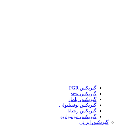
گیربکس PGR
گیربکس sew
گیربکس ایلماز
گیربکس بونفیلیولی
گیربکس رجیانا
گیربکس موتوواریو
گیربکس ایرانی