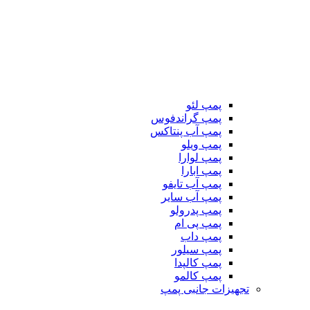
پمپ لئو
پمپ گراندفوس
پمپ آب پنتاکس
پمپ ویلو
پمپ لوارا
پمپ ابارا
پمپ آب تایفو
پمپ آب سایر
پمپ پدرولو
پمپ پی ام
پمپ داب
پمپ سیلور
پمپ کالپدا
پمپ کالمو
تجهیزات جانبی پمپ