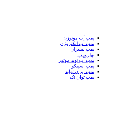
پمپ آب موتوژن
پمپ آب الکتروژن
پمپ پمپیران
بهار پمپ
پمپ آب نوید موتور
پمپ اسپیکو
پمپ ایران تولید
پمپ توان تک