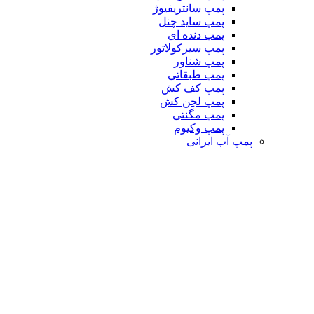
پمپ سانتریفیوژ
پمپ ساید چنل
پمپ دنده ای
پمپ سیرکولاتور
پمپ شناور
پمپ طبقاتی
پمپ کف کش
پمپ لجن کش
پمپ مگنتی
پمپ وکیوم
پمپ آب ایرانی