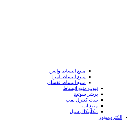
منبع انبساط واتس
منبع انبساط امرا
منبع انبساط تفسان
تیوپ منبع انبساط
پرشر سوئیچ
ست کنترل پمپ
منبع آب
مکانیکال سیل
الکتروموتور