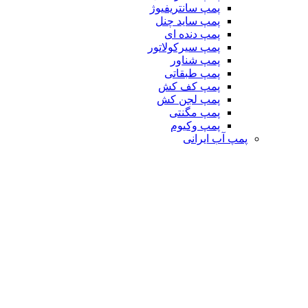
پمپ سانتریفیوژ
پمپ ساید چنل
پمپ دنده ای
پمپ سیرکولاتور
پمپ شناور
پمپ طبقاتی
پمپ کف کش
پمپ لجن کش
پمپ مگنتی
پمپ وکیوم
پمپ آب ایرانی