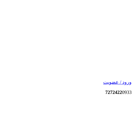
ورود / عضویت
7272422
0933