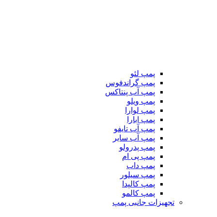
پمپ لئو
پمپ گراندفوس
پمپ آب پنتاکس
پمپ ویلو
پمپ لوارا
پمپ ابارا
پمپ آب تایفو
پمپ آب سایر
پمپ پدرولو
پمپ پی ام
پمپ داب
پمپ سیلور
پمپ کالپدا
پمپ کالمو
تجهیزات جانبی پمپ