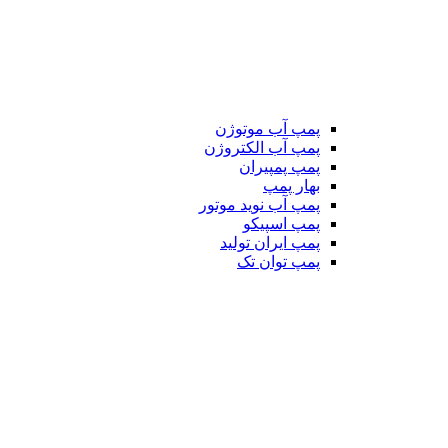
پمپ آب موتوژن
پمپ آب الکتروژن
پمپ پمپیران
بهار پمپ
پمپ آب نوید موتور
پمپ اسپیکو
پمپ ایران تولید
پمپ توان تک