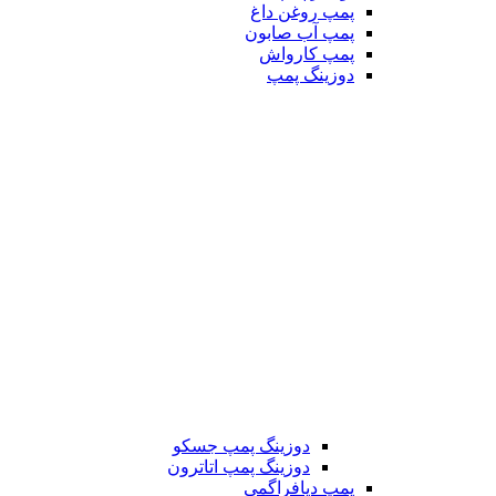
پمپ روغن داغ
پمپ آب صابون
پمپ کارواش
دوزینگ پمپ
دوزینگ پمپ جسکو
دوزینگ پمپ اتاترون
پمپ دیافراگمی