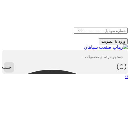
جستجو
0