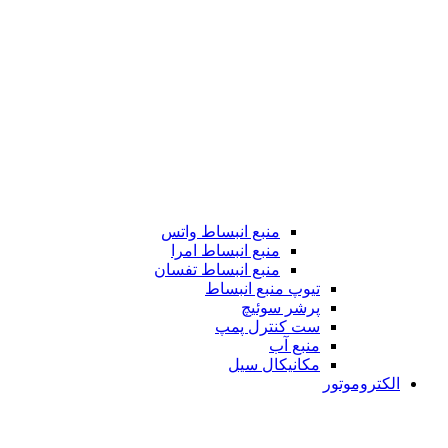
منبع انبساط واتس
منبع انبساط امرا
منبع انبساط تفسان
تیوپ منبع انبساط
پرشر سوئیچ
ست کنترل پمپ
منبع آب
مکانیکال سیل
الکتروموتور