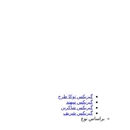
گیربکس توکا طرح
گیربکس سهند
گیربکس شاکرین
گیربکس شریف
براساس نوع