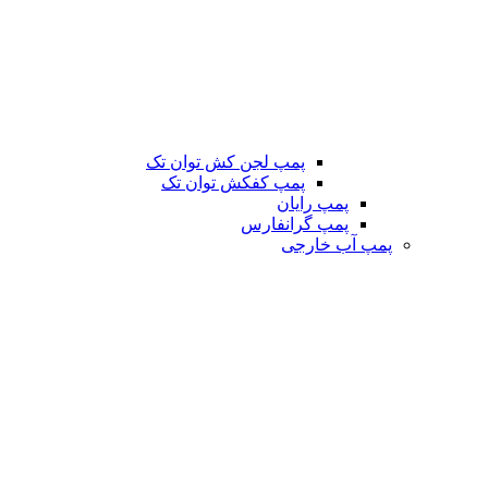
پمپ لجن کش توان تک
پمپ کفکش توان تک
پمپ رایان
پمپ گرانفارس
پمپ آب خارجی