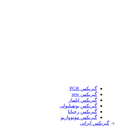
گیربکس PGR
گیربکس sew
گیربکس ایلماز
گیربکس بونفیلیولی
گیربکس رجیانا
گیربکس موتوواریو
گیربکس ایرانی