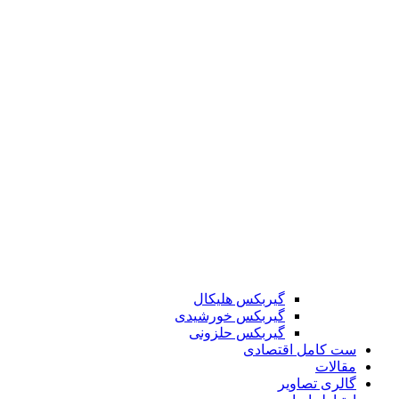
گیربکس هلیکال
گیربکس خورشیدی
گیربکس حلزونی
ست کامل اقتصادی
مقالات
گالری تصاویر