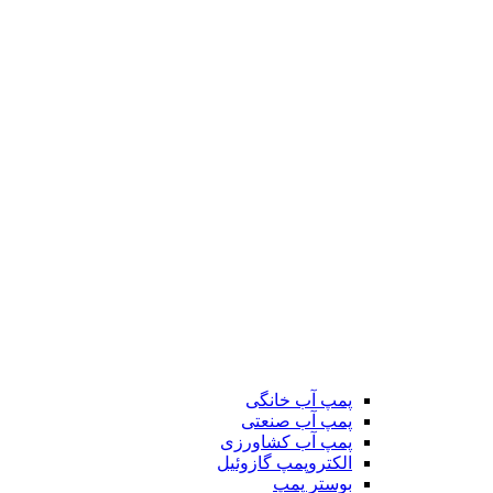
پمپ آب خانگی
پمپ آب صنعتی
پمپ آب کشاورزی
الکتروپمپ گازوئیل
بوستر پمپ