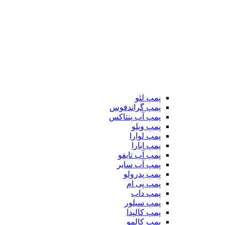
پمپ لئو
پمپ گراندفوس
پمپ آب پنتاکس
پمپ ویلو
پمپ لوارا
پمپ ابارا
پمپ آب تایفو
پمپ آب سایر
پمپ پدرولو
پمپ پی ام
پمپ داب
پمپ سیلور
پمپ کالپدا
پمپ کالمو