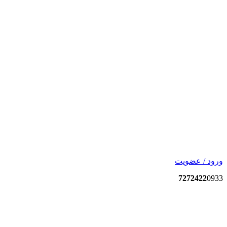
ورود / عضویت
7272422
0933