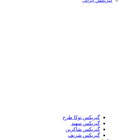
گیربکس ایرانی
گیربکس توکا طرح
گیربکس سهند
گیربکس شاکرین
گیربکس شریف