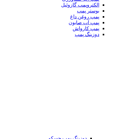
الکتروپمپ گازوئیل
بوستر پمپ
پمپ روغن داغ
پمپ آب صابون
پمپ کارواش
دوزینگ پمپ
دوزینگ پمپ جسکو