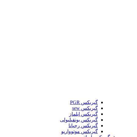
گیربکس PGR
گیربکس sew
گیربکس ایلماز
گیربکس بونفیلیولی
گیربکس رجیانا
گیربکس موتوواریو