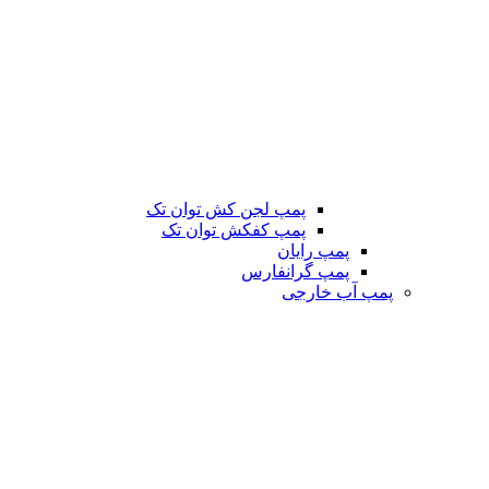
پمپ لجن کش توان تک
پمپ کفکش توان تک
پمپ رایان
پمپ گرانفارس
پمپ آب خارجی