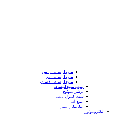
منبع انبساط واتس
منبع انبساط امرا
منبع انبساط تفسان
تیوپ منبع انبساط
پرشر سوئیچ
ست کنترل پمپ
منبع آب
مکانیکال سیل
الکتروموتور