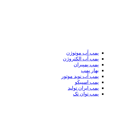
پمپ آب موتوژن
پمپ آب الکتروژن
پمپ پمپیران
بهار پمپ
پمپ آب نوید موتور
پمپ اسپیکو
پمپ ایران تولید
پمپ توان تک