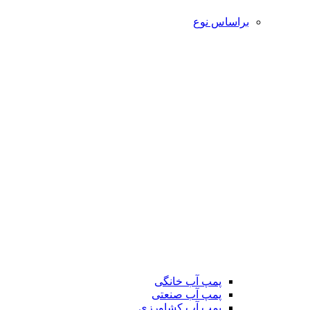
براساس نوع
پمپ آب خانگی
پمپ آب صنعتی
پمپ آب کشاورزی