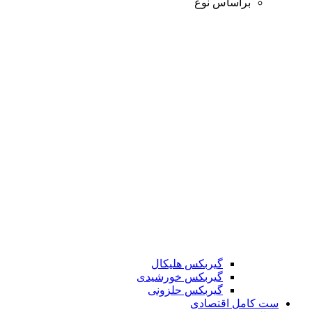
براساس نوع
گیربکس هلیکال
گیربکس خورشیدی
گیربکس حلزونی
ست کامل اقتصادی