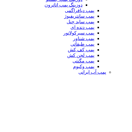
دوزینگ پمپ اتاترون
پمپ دیافراگمی
پمپ سانتریفیوژ
پمپ ساید چنل
پمپ دنده ای
پمپ سیرکولاتور
پمپ شناور
پمپ طبقاتی
پمپ کف کش
پمپ لجن کش
پمپ مگنتی
پمپ وکیوم
پمپ آب ایرانی