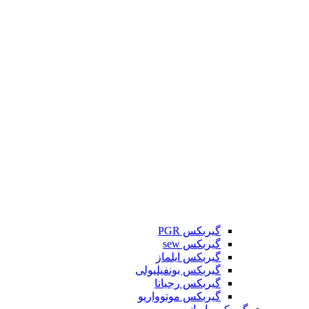
گیربکس PGR
گیربکس sew
گیربکس ایلماز
گیربکس بونفیلیولی
گیربکس رجیانا
گیربکس موتوواریو