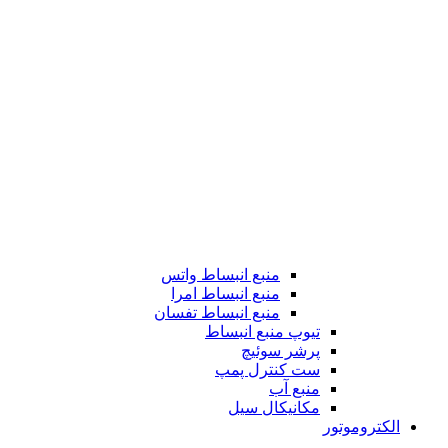
منبع انبساط واتس
منبع انبساط امرا
منبع انبساط تفسان
تیوپ منبع انبساط
پرشر سوئیچ
ست کنترل پمپ
منبع آب
مکانیکال سیل
الکتروموتور