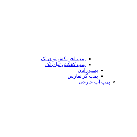
پمپ لجن کش توان تک
پمپ کفکش توان تک
پمپ رایان
پمپ گرانفارس
پمپ آب خارجی