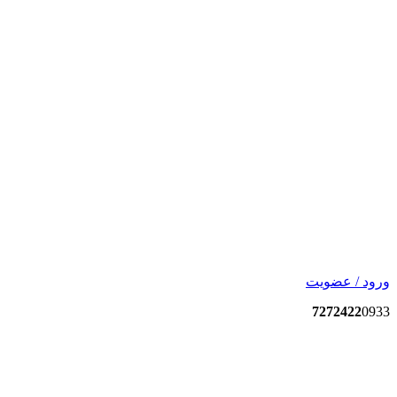
ورود / عضویت
7272422
0933