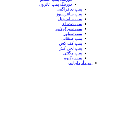
دوزینگ پمپ اتاترون
پمپ دیافراگمی
پمپ سانتریفیوژ
پمپ ساید چنل
پمپ دنده ای
پمپ سیرکولاتور
پمپ شناور
پمپ طبقاتی
پمپ کف کش
پمپ لجن کش
پمپ مگنتی
پمپ وکیوم
پمپ آب ایرانی