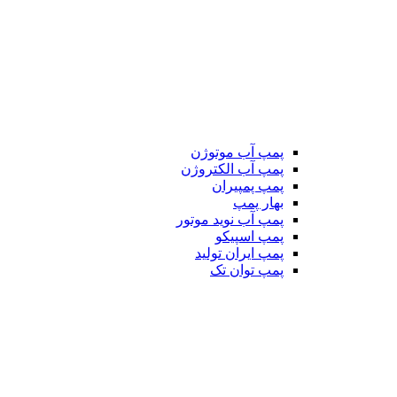
پمپ آب موتوژن
پمپ آب الکتروژن
پمپ پمپیران
بهار پمپ
پمپ آب نوید موتور
پمپ اسپیکو
پمپ ایران تولید
پمپ توان تک