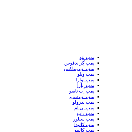
پمپ لئو
پمپ گراندفوس
پمپ آب پنتاکس
پمپ ویلو
پمپ لوارا
پمپ ابارا
پمپ آب تایفو
پمپ آب سایر
پمپ پدرولو
پمپ پی ام
پمپ داب
پمپ سیلور
پمپ کالپدا
پمپ کالمو