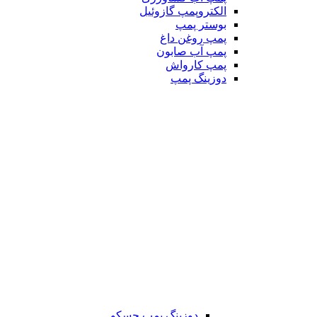
الکتروپمپ گازوئیل
بوستر پمپ
پمپ روغن داغ
پمپ آب صابون
پمپ کارواش
دوزینگ پمپ
دوزینگ پمپ جسکو