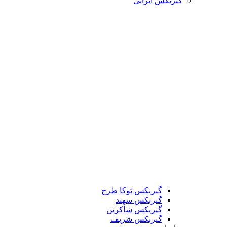
گیربکس ایرانی
گیربکس توکا طرح
گیربکس سهند
گیربکس شاکرین
گیربکس شریف