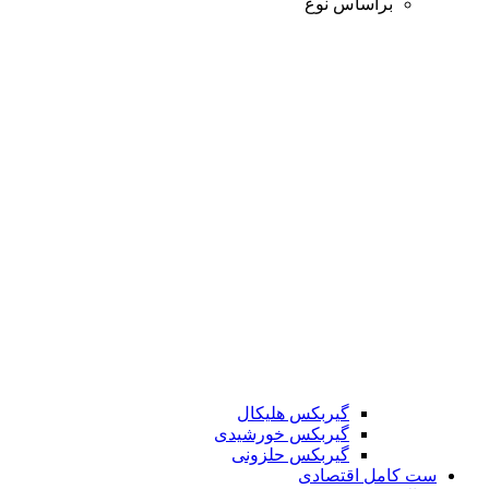
براساس نوع
گیربکس هلیکال
گیربکس خورشیدی
گیربکس حلزونی
ست کامل اقتصادی