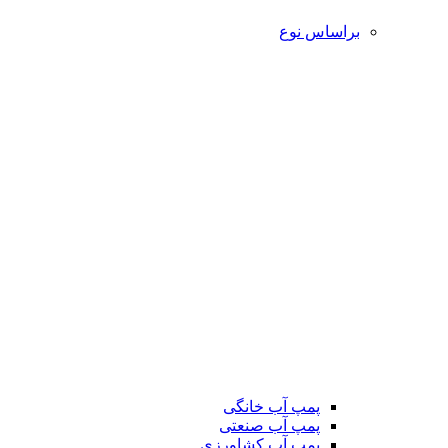
براساس نوع
پمپ آب خانگی
پمپ آب صنعتی
پمپ آب کشاورزی