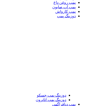
پمپ روغن داغ
پمپ آب صابون
پمپ کارواش
دوزینگ پمپ
دوزینگ پمپ جسکو
دوزینگ پمپ اتاترون
پمپ دیافراگمی