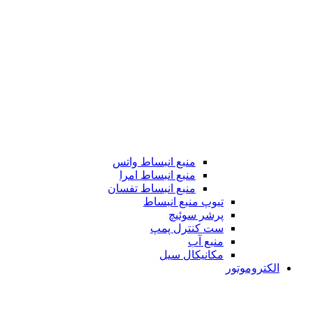
منبع انبساط واتس
منبع انبساط امرا
منبع انبساط تفسان
تیوپ منبع انبساط
پرشر سوئیچ
ست کنترل پمپ
منبع آب
مکانیکال سیل
الکتروموتور