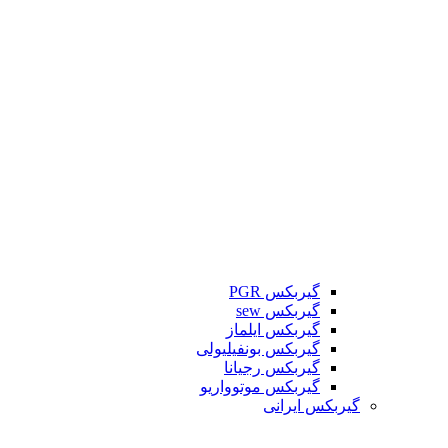
گیربکس PGR
گیربکس sew
گیربکس ایلماز
گیربکس بونفیلیولی
گیربکس رجیانا
گیربکس موتوواریو
گیربکس ایرانی