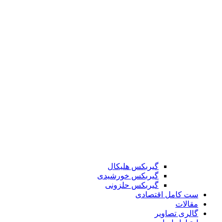
گیربکس هلیکال
گیربکس خورشیدی
گیربکس حلزونی
ست کامل اقتصادی
مقالات
گالری تصاویر