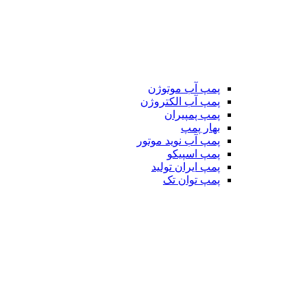
پمپ آب موتوژن
پمپ آب الکتروژن
پمپ پمپیران
بهار پمپ
پمپ آب نوید موتور
پمپ اسپیکو
پمپ ایران تولید
پمپ توان تک