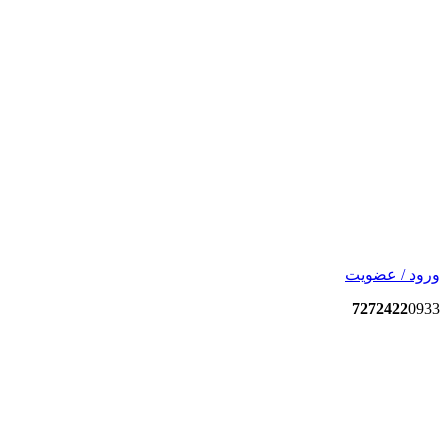
ورود / عضویت
7272422
0933