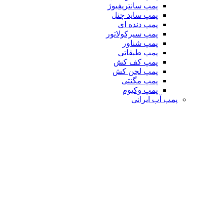
پمپ سانتریفیوژ
پمپ ساید چنل
پمپ دنده ای
پمپ سیرکولاتور
پمپ شناور
پمپ طبقاتی
پمپ کف کش
پمپ لجن کش
پمپ مگنتی
پمپ وکیوم
پمپ آب ایرانی