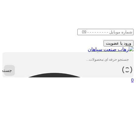
جستجو
0