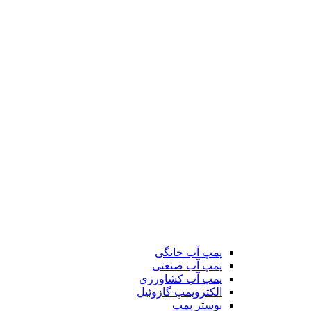
پمپ آب خانگی
پمپ آب صنعتی
پمپ آب کشاورزی
الکتروپمپ گازوئیل
بوستر پمپ