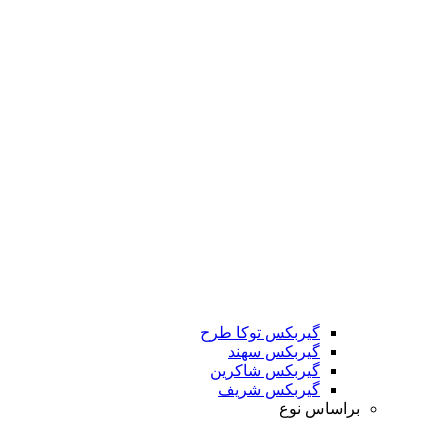
گیربکس توکا طرح
گیربکس سهند
گیربکس شاکرین
گیربکس شریف
براساس نوع