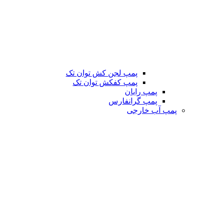
پمپ لجن کش توان تک
پمپ کفکش توان تک
پمپ رایان
پمپ گرانفارس
پمپ آب خارجی