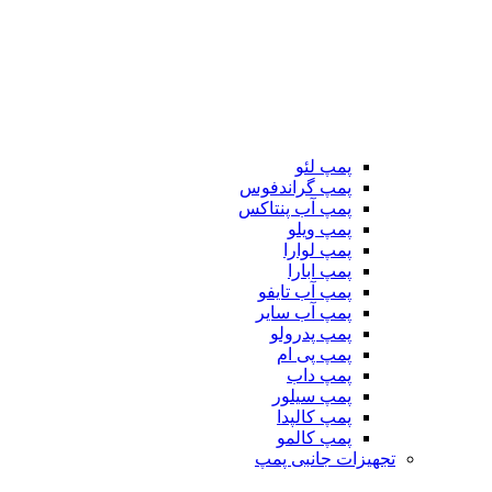
پمپ لئو
پمپ گراندفوس
پمپ آب پنتاکس
پمپ ویلو
پمپ لوارا
پمپ ابارا
پمپ آب تایفو
پمپ آب سایر
پمپ پدرولو
پمپ پی ام
پمپ داب
پمپ سیلور
پمپ کالپدا
پمپ کالمو
تجهیزات جانبی پمپ