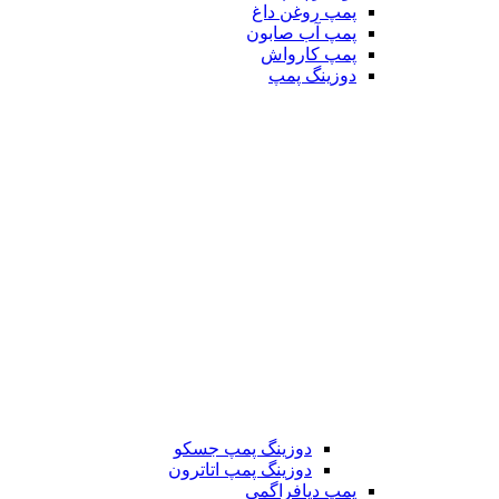
پمپ روغن داغ
پمپ آب صابون
پمپ کارواش
دوزینگ پمپ
دوزینگ پمپ جسکو
دوزینگ پمپ اتاترون
پمپ دیافراگمی