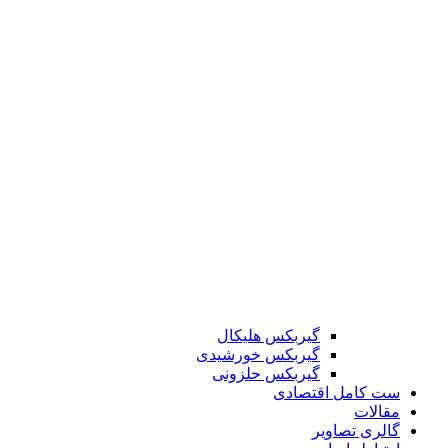
گیربکس هلیکال
گیربکس خورشیدی
گیربکس حلزونی
ست کامل اقتصادی
مقالات
گالری تصاویر