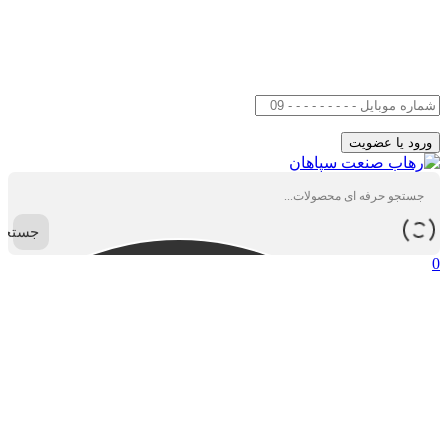
جستجو
0