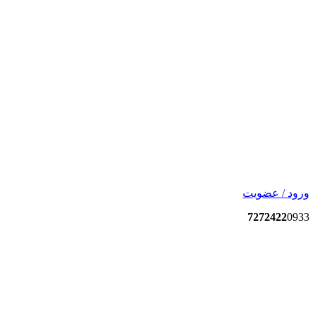
ورود / عضویت
7272422
0933