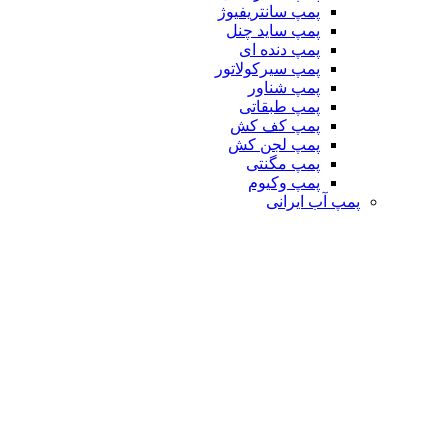
پمپ سانتریفیوژ
پمپ ساید چنل
پمپ دنده ای
پمپ سیرکولاتور
پمپ شناور
پمپ طبقاتی
پمپ کف کش
پمپ لجن کش
پمپ مگنتی
پمپ وکیوم
پمپ آب ایرانی