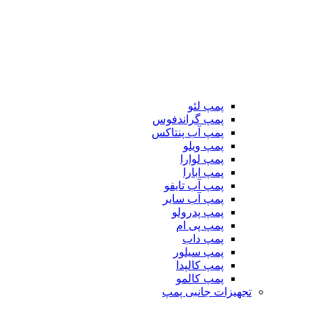
پمپ لئو
پمپ گراندفوس
پمپ آب پنتاکس
پمپ ویلو
پمپ لوارا
پمپ ابارا
پمپ آب تایفو
پمپ آب سایر
پمپ پدرولو
پمپ پی ام
پمپ داب
پمپ سیلور
پمپ کالپدا
پمپ کالمو
تجهیزات جانبی پمپ