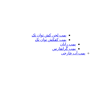
پمپ لجن کش توان تک
پمپ کفکش توان تک
پمپ رایان
پمپ گرانفارس
پمپ آب خارجی