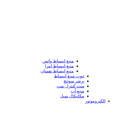
منبع انبساط واتس
منبع انبساط امرا
منبع انبساط تفسان
تیوپ منبع انبساط
پرشر سوئیچ
ست کنترل پمپ
منبع آب
مکانیکال سیل
الکتروموتور