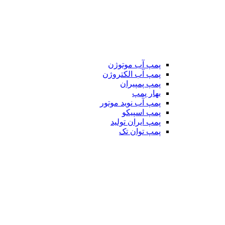
پمپ آب موتوژن
پمپ آب الکتروژن
پمپ پمپیران
بهار پمپ
پمپ آب نوید موتور
پمپ اسپیکو
پمپ ایران تولید
پمپ توان تک