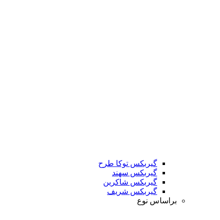
گیربکس توکا طرح
گیربکس سهند
گیربکس شاکرین
گیربکس شریف
براساس نوع