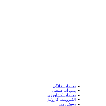
پمپ آب خانگی
پمپ آب صنعتی
پمپ آب کشاورزی
الکتروپمپ گازوئیل
بوستر پمپ