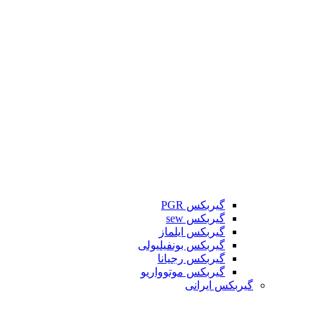
گیربکس PGR
گیربکس sew
گیربکس ایلماز
گیربکس بونفیلیولی
گیربکس رجیانا
گیربکس موتوواریو
گیربکس ایرانی