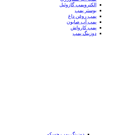
الکتروپمپ گازوئیل
بوستر پمپ
پمپ روغن داغ
پمپ آب صابون
پمپ کارواش
دوزینگ پمپ
دوزینگ پمپ جسکو