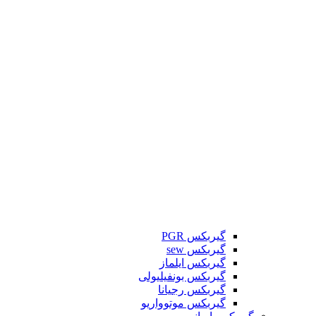
گیربکس PGR
گیربکس sew
گیربکس ایلماز
گیربکس بونفیلیولی
گیربکس رجیانا
گیربکس موتوواریو