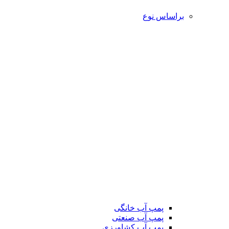
براساس نوع
پمپ آب خانگی
پمپ آب صنعتی
پمپ آب کشاورزی