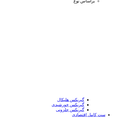
براساس نوع
گیربکس هلیکال
گیربکس خورشیدی
گیربکس حلزونی
ست کامل اقتصادی