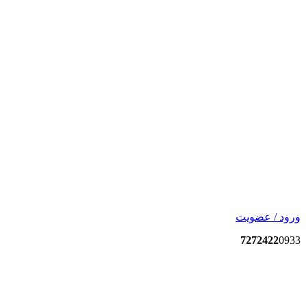
ورود / عضویت
7272422
0933