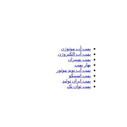
پمپ آب موتوژن
پمپ آب الکتروژن
پمپ پمپیران
بهار پمپ
پمپ آب نوید موتور
پمپ اسپیکو
پمپ ایران تولید
پمپ توان تک