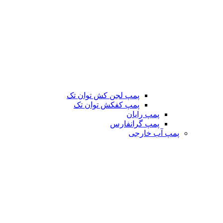
پمپ لجن کش توان تک
پمپ کفکش توان تک
پمپ رایان
پمپ گرانفارس
پمپ آب خارجی