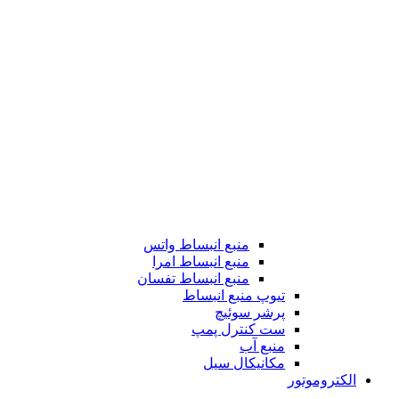
منبع انبساط واتس
منبع انبساط امرا
منبع انبساط تفسان
تیوپ منبع انبساط
پرشر سوئیچ
ست کنترل پمپ
منبع آب
مکانیکال سیل
الکتروموتور