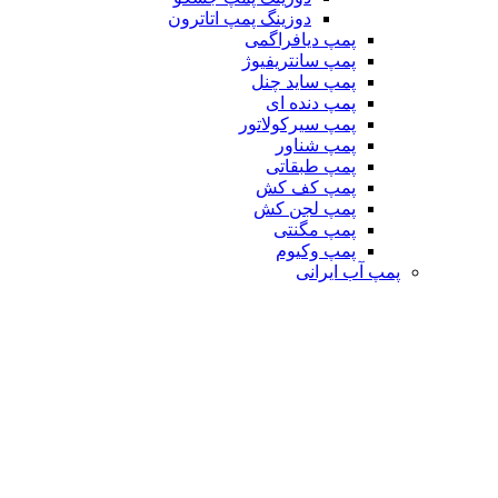
دوزینگ پمپ اتاترون
پمپ دیافراگمی
پمپ سانتریفیوژ
پمپ ساید چنل
پمپ دنده ای
پمپ سیرکولاتور
پمپ شناور
پمپ طبقاتی
پمپ کف کش
پمپ لجن کش
پمپ مگنتی
پمپ وکیوم
پمپ آب ایرانی