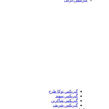
گیربکس ایرانی
گیربکس توکا طرح
گیربکس سهند
گیربکس شاکرین
گیربکس شریف