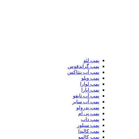
پمپ لئو
پمپ گراندفوس
پمپ آب پنتاکس
پمپ ویلو
پمپ لوارا
پمپ ابارا
پمپ آب تایفو
پمپ آب سایر
پمپ پدرولو
پمپ پی ام
پمپ داب
پمپ سیلور
پمپ کالپدا
پمپ کالمو